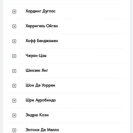
Хардинг Дуглас
Херригель Ойген
Хофф Бенджамен
Чжуан-Цзы
Шинзен Янг
Шон Де Уоррен
Шри Ауробиндо
Эндрю Коэн
Энтони Де Мелло