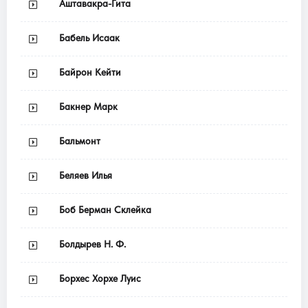
Аштавакра-Гита
Бабель Исаак
Байрон Кейти
Бакнер Марк
Бальмонт
Беляев Илья
Боб Берман Склейка
Болдырев Н. Ф.
Борхес Хорхе Луис