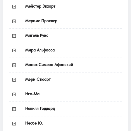
Мейстер Экхарт
Мериме Проспер
Мигель Руис
Мира Альфасса
Монах Симеон Афонский
Мэри Стюарт
Нго-Ма
Невилл Годдард
Несбё Ю.