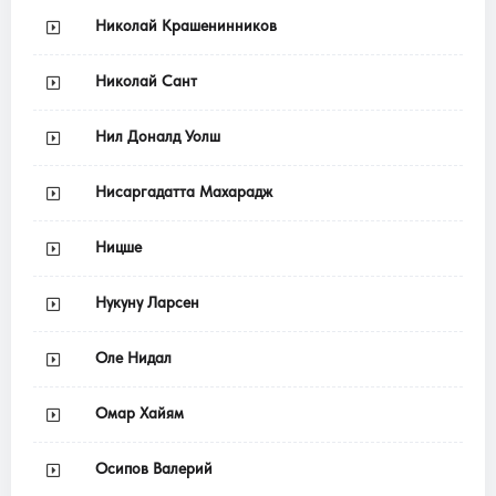
Николай Крашенинников
Николай Сант
Нил Доналд Уолш
Нисаргадатта Махарадж
Ницше
Нукуну Ларсен
Оле Нидал
Омар Хайям
Осипов Валерий