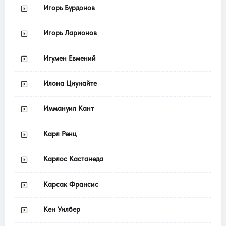
Игорь Бурдонов
Игорь Ларионов
Игумен Евмений
Илона Циунайте
Иммануил Кант
Карл Ренц
Карлос Кастанеда
Карсак Франсис
Кен Уилбер