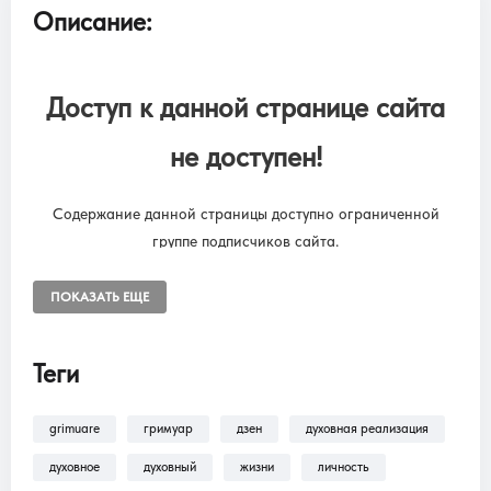
Описание:
Доступ к данной странице сайта
не доступен!
Содержание данной страницы доступно ограниченной
группе подписчиков сайта.
Чтобы снять ограничения, необходимо оформить подписку
“SUBSCRIPTION ONLINE LIBRARY GRIMUARE”
ПОКАЗАТЬ ЕЩЕ
Подписка на онлайн библиотеку GRIMUARE - МАГИЯ ЖИЗНИ.
Доступ к разделам сайта: Фильмы, трансляции, аудиокниги.
Теги
grimuare
гримуар
дзен
духовная реализация
В разделе
Помощь >
Как оформить
подписку?!
— находится пошаговая инструкция
духовное
духовный
жизни
личность
по оформлению подписки на разделы: Фильмы,