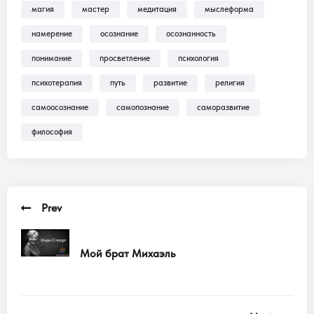
магия
мастер
медитация
мыслеформа
Трансляции, Аудиокниги .
намерение
осознание
осознанность
понимание
просветление
психология
психотерапия
путь
развитие
религия
самоосознание
самопознание
саморазвитие
философия
Prev
Мой брат Михаэль