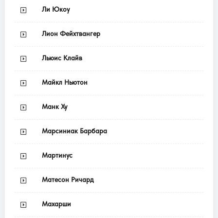
Ли Юкоу
Лион Фейхтвангер
Льюис Клайв
Майкл Ньютон
Манк Ху
Марсиниак Барбара
Мартинус
Матесон Ричард
Махарши