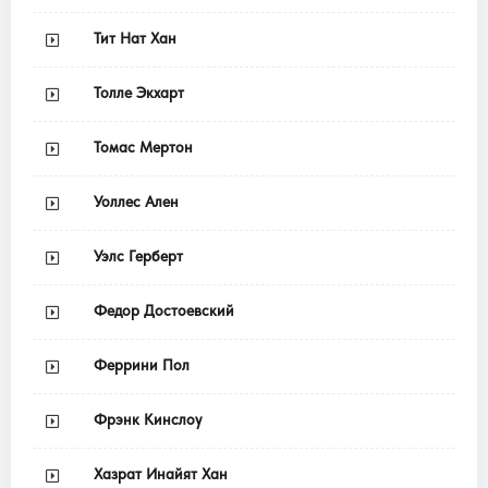
Тит Нат Хан
Толле Экхарт
Томас Мертон
Уоллес Ален
Уэлс Герберт
Федор Достоевский
Феррини Пол
Фрэнк Кинслоу
Хазрат Инайят Хан