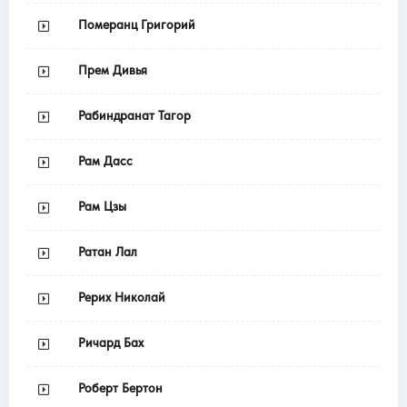
Померанц Григорий
Прем Дивья
Рабиндранат Тагор
Рам Дасс
Рам Цзы
Ратан Лал
Рерих Николай
Ричард Бах
Роберт Бертон