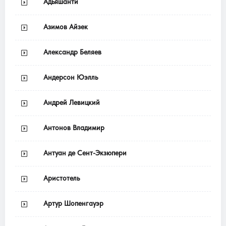
Адьяшанти
Азимов Айзек
Александр Беляев
Андерсон Юэлль
Андрей Левицкий
Антонов Владимир
Антуан де Сент-Экзюпери
Аристотель
Артур Шопенгауэр