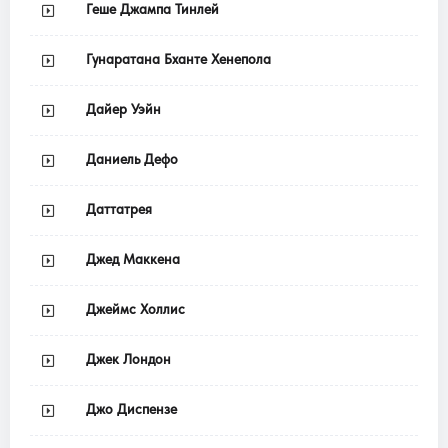
Геше Джампа Тинлей
Гунаратана Бханте Хенепола
Дайер Уэйн
Даниель Дефо
Даттатрея
Джед Маккена
Джеймс Холлис
Джек Лондон
Джо Диспензе