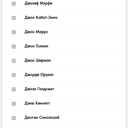
Джозеф Мэрфи
Джон Кабат-Зинн
Джон Маррс
Джон Толкин
Джон Шерман
Джордж Оруэлл
Джоэл Голдсмит
Дзию Кеннетт
Диоген Синопский