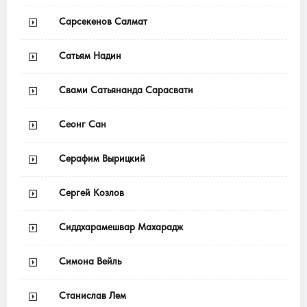
Сарсекенов Салмат
Сатьям Надин
Свами Сатьянанда Сарасвати
Сеонг Сан
Серафим Вырицкий
Сергей Козлов
Сиддхарамешвар Махарадж
Симона Вейль
Станислав Лем