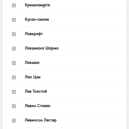
Кришнамурти
Кусан-сыним
Лавкрафт
Лакшмана Шарма
Лакшми
Лао Цзы
Лев Толстой
Левин Стивен
Левинсон Лестер