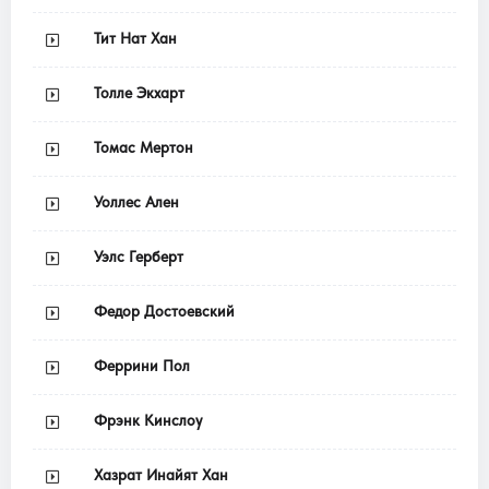
Тит Нат Хан
Толле Экхарт
Томас Мертон
Уоллес Ален
Уэлс Герберт
Федор Достоевский
Феррини Пол
Фрэнк Кинслоу
Хазрат Инайят Хан