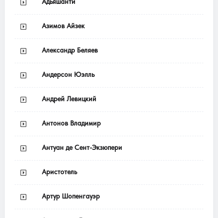
Адьяшанти
Азимов Айзек
Александр Беляев
Андерсон Юэлль
Андрей Левицкий
Антонов Владимир
Антуан де Сент-Экзюпери
Аристотель
Артур Шопенгауэр