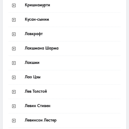
Кришнамурти
Кусан-сыним
Лавкрафт
Лакшмана Шарма
Лакшми
Лао Цзы
Лев Толстой
Левин Стивен
Левинсон Лестер