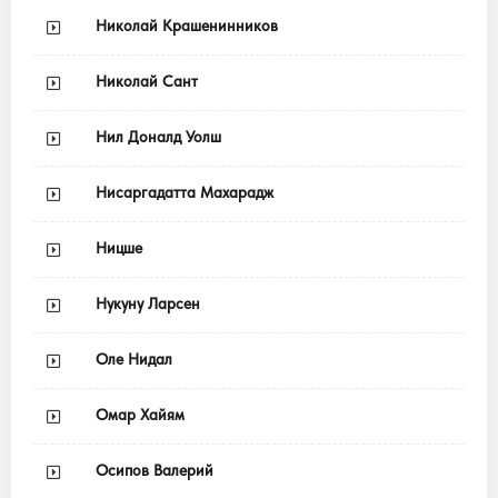
Николай Крашенинников
Николай Сант
Нил Доналд Уолш
Нисаргадатта Махарадж
Ницше
Нукуну Ларсен
Оле Нидал
Омар Хайям
Осипов Валерий