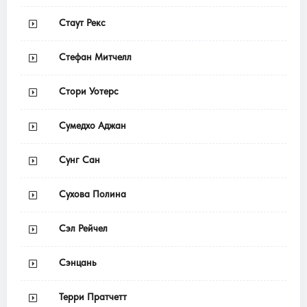
Стаут Рекс
Стефан Митчелл
Стори Уотерс
Сумедхо Аджан
Сунг Сан
Сухова Полина
Сэл Рейчел
Сэнцань
Терри Пратчетт