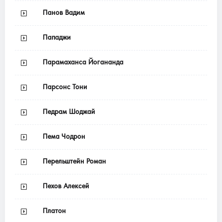
Панов Вадим
Пападжи
Парамаханса Йогананда
Парсонс Тони
Педрам Шоджай
Пема Чодрон
Перельштейн Роман
Пехов Алексей
Платон