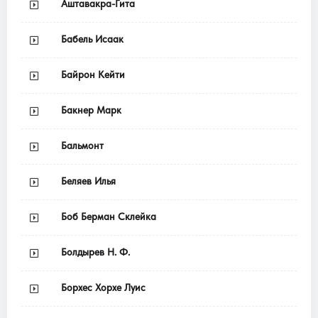
Аштавакра-Гита
Бабель Исаак
Байрон Кейти
Бакнер Марк
Бальмонт
Беляев Илья
Боб Берман Склейка
Болдырев Н. Ф.
Борхес Хорхе Луис