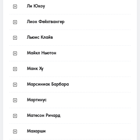
Ли Юкоу
Лион Фейхтвангер
Льюис Клайв
Майкл Ньютон
Манк Ху
Марсиниак Барбара
Мартинус
Матесон Ричард
Махарши