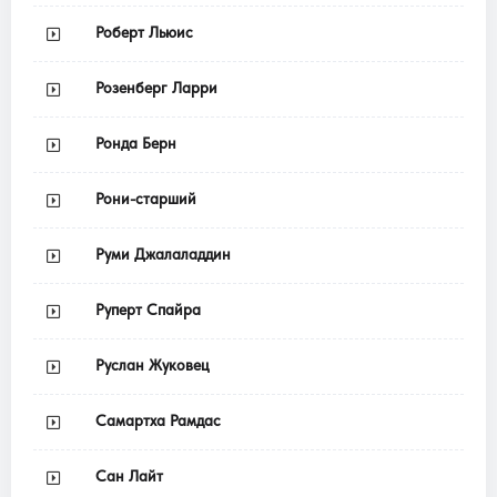
Роберт Льюис
Розенберг Ларри
Ронда Берн
Рони-старший
Руми Джалаладдин
Руперт Спайра
Руслан Жуковец
Самартха Рамдас
Сан Лайт