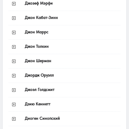
Джозеф Мэрфи
Джон Кабат-Зинн
Джон Маррс
Джон Толкин
Джон Шерман
Джордж Оруэлл
Джоэл Голдсмит
Дзию Кеннетт
Диоген Синопский