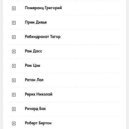
Померанц Григорий
Прем Дивья
Рабиндранат Тагор
Рам Дасс
Рам Цзы
Ратан Лал
Рерих Николай
Ричард Бах
Роберт Бертон