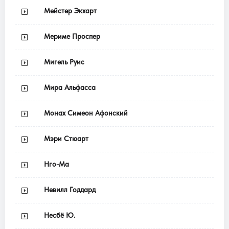
Мейстер Экхарт
Мериме Проспер
Мигель Руис
Мира Альфасса
Монах Симеон Афонский
Мэри Стюарт
Нго-Ма
Невилл Годдард
Несбё Ю.