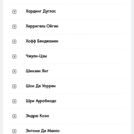
Хардинг Дуглас
Херригель Ойген
Хофф Бенджамен
Чжуан-Цзы
Шинзен Янг
Шон Де Уоррен
Шри Ауробиндо
Эндрю Коэн
Энтони Де Мелло