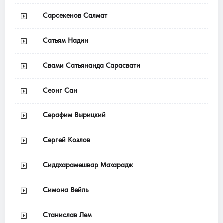
Сарсекенов Салмат
Сатьям Надин
Свами Сатьянанда Сарасвати
Сеонг Сан
Серафим Вырицкий
Сергей Козлов
Сиддхарамешвар Махарадж
Симона Вейль
Станислав Лем