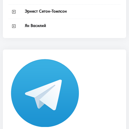
Эрнест Сетон-Томпсон
Ян Василий