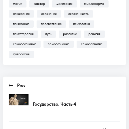
магия
мастер
медитация
мыслеформа
Трансляции, Аудиокниги .
намерение
осознание
осознанность
понимание
просветление
психология
психотерапия
путь
развитие
религия
самоосознание
самопознание
саморазвитие
философия
Prev
Государство. Часть 4