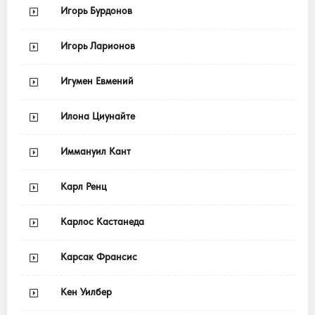
Игорь Бурдонов
Игорь Ларионов
Игумен Евмений
Илона Циунайте
Иммануил Кант
Карл Ренц
Карлос Кастанеда
Карсак Франсис
Кен Уилбер