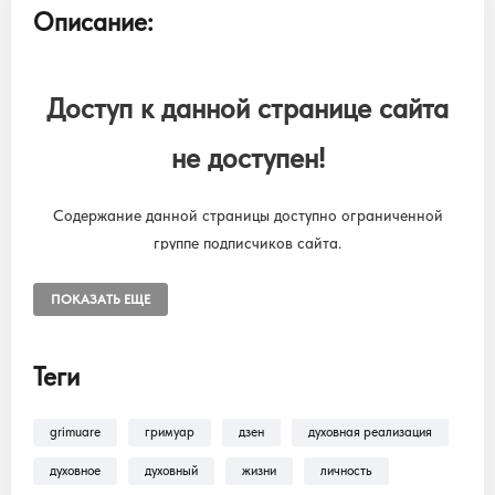
Описание:
Доступ к данной странице сайта
не доступен!
Содержание данной страницы доступно ограниченной
группе подписчиков сайта.
Чтобы снять ограничения, необходимо оформить подписку
“SUBSCRIPTION ONLINE LIBRARY GRIMUARE”
ПОКАЗАТЬ ЕЩЕ
Подписка на онлайн библиотеку GRIMUARE - МАГИЯ ЖИЗНИ.
Доступ к разделам сайта: Фильмы, трансляции, аудиокниги.
Теги
grimuare
гримуар
дзен
духовная реализация
В разделе
Помощь >
Как оформить
подписку?!
— находится пошаговая инструкция
духовное
духовный
жизни
личность
по оформлению подписки на разделы: Фильмы,