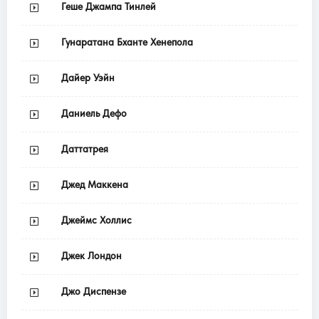
Геше Джампа Тинлей
Гунаратана Бханте Хенепола
Дайер Уэйн
Даниель Дефо
Даттатрея
Джед Маккена
Джеймс Холлис
Джек Лондон
Джо Диспензе