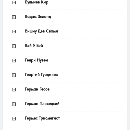
Булычев Кир
Вадим Зеланд
Вишну Дэв Свами
Вэй У Вэй
Генри Нувен
Георгий Гурджиев
Герман Гессе
Герман Плисецкий
Гермес Трисмегист