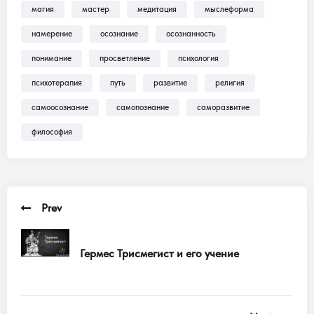
магия
мастер
медитация
мыслеформа
Трансляции, Аудиокниги .
намерение
осознание
осознанность
понимание
просветление
психология
психотерапия
путь
развитие
религия
самоосознание
самопознание
саморазвитие
философия
Prev
Гермес Трисмегист и его учение