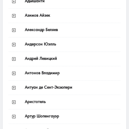
Адьяшанти
Азимов Айзек
Александр Беляев
Андерсон Юэлль
Андрей Левицкий
Антонов Владимир
Антуан де Сент-Экзюпери
Аристотель
Артур Шопенгауэр