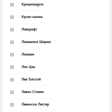
Кришнамурти
Кусан-сыним
Лавкрафт
Лакшмана Шарма
Лакшми
Лао Цзы
Лев Толстой
Левин Стивен
Левинсон Лестер