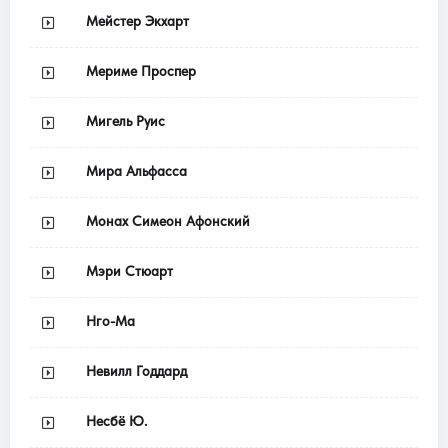
Мейстер Экхарт
Мериме Проспер
Мигель Руис
Мира Альфасса
Монах Симеон Афонский
Мэри Стюарт
Нго-Ма
Невилл Годдард
Несбё Ю.