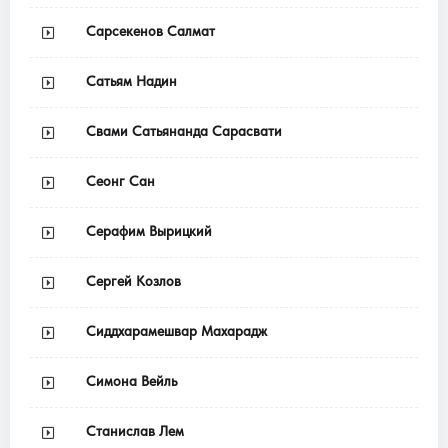
Сарсекенов Салмат
Сатьям Надин
Свами Сатьянанда Сарасвати
Сеонг Сан
Серафим Вырицкий
Сергей Козлов
Сиддхарамешвар Махарадж
Симона Вейль
Станислав Лем