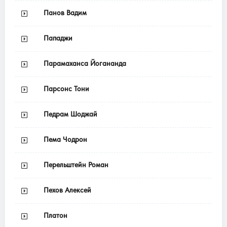
Панов Вадим
Пападжи
Парамаханса Йогананда
Парсонс Тони
Педрам Шоджай
Пема Чодрон
Перельштейн Роман
Пехов Алексей
Платон