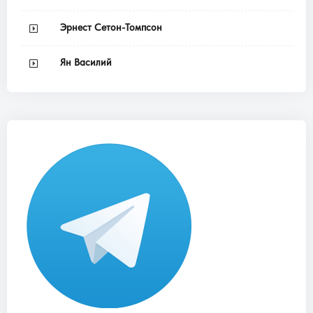
Эрнест Сетон-Томпсон
Ян Василий