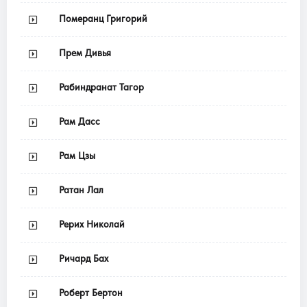
Померанц Григорий
Прем Дивья
Рабиндранат Тагор
Рам Дасс
Рам Цзы
Ратан Лал
Рерих Николай
Ричард Бах
Роберт Бертон