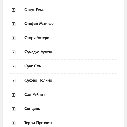
Стаут Рекс
Стефан Митчелл
Стори Уотерс
Сумедхо Аджан
Сунг Сан
Сухова Полина
Сэл Рейчел
Сэнцань
Терри Пратчетт