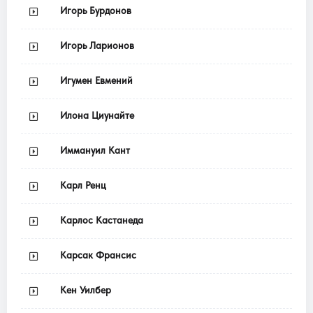
Игорь Бурдонов
Игорь Ларионов
Игумен Евмений
Илона Циунайте
Иммануил Кант
Карл Ренц
Карлос Кастанеда
Карсак Франсис
Кен Уилбер