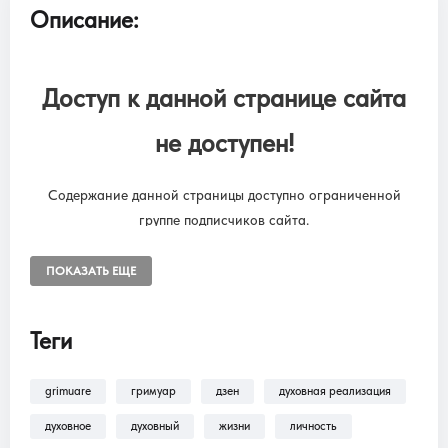
Описание:
Доступ к данной странице сайта
не доступен!
Содержание данной страницы доступно ограниченной
группе подписчиков сайта.
Чтобы снять ограничения, необходимо оформить подписку
“SUBSCRIPTION ONLINE LIBRARY GRIMUARE”
ПОКАЗАТЬ ЕЩЕ
Подписка на онлайн библиотеку GRIMUARE - МАГИЯ ЖИЗНИ.
Доступ к разделам сайта: Фильмы, трансляции, аудиокниги.
Теги
grimuare
гримуар
дзен
духовная реализация
В разделе
Помощь >
Как оформить
подписку?!
— находится пошаговая инструкция
духовное
духовный
жизни
личность
по оформлению подписки на разделы: Фильмы,