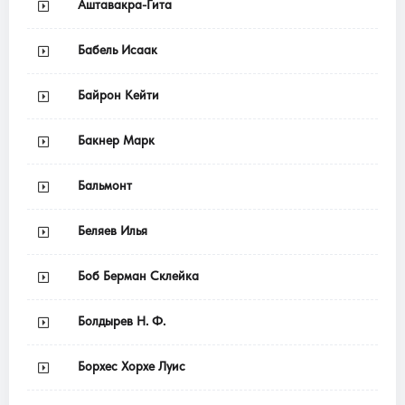
Аштавакра-Гита
Бабель Исаак
Байрон Кейти
Бакнер Марк
Бальмонт
Беляев Илья
Боб Берман Склейка
Болдырев Н. Ф.
Борхес Хорхе Луис