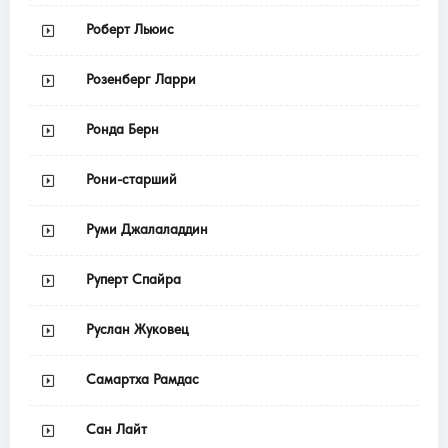
Роберт Льюис
Розенберг Ларри
Ронда Берн
Рони-старший
Руми Джалаладдин
Руперт Спайра
Руслан Жуковец
Самартха Рамдас
Сан Лайт