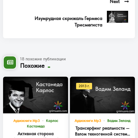
Next
Изумрудная скрижаль Гермеса
Трисмегиста
18 похожие публикации
Похожие
2013 г.
Аудиокниги Mp3
Карлос
Аудиокниги Mp3
Вадим Зеланд
Кастанеда
Трансерфинг реальности —
Активная сторона
Взлом техногенной системы