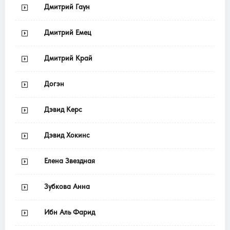
Дмитрий Гаун
Дмитрий Емец
Дмитрий Край
Догэн
Дэвид Керс
Дэвид Хокинс
Елена Звездная
Зубкова Анна
Ибн Аль Фарид