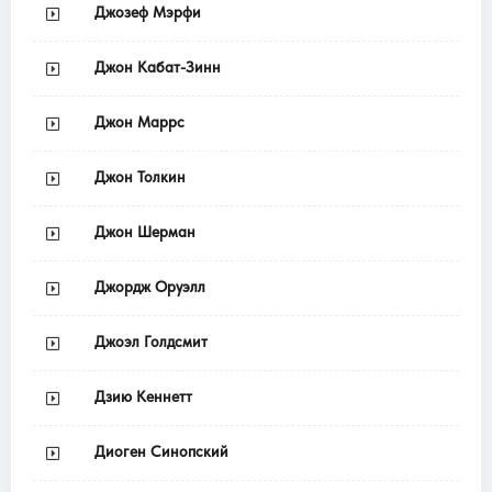
Джозеф Мэрфи
Джон Кабат-Зинн
Джон Маррс
Джон Толкин
Джон Шерман
Джордж Оруэлл
Джоэл Голдсмит
Дзию Кеннетт
Диоген Синопский