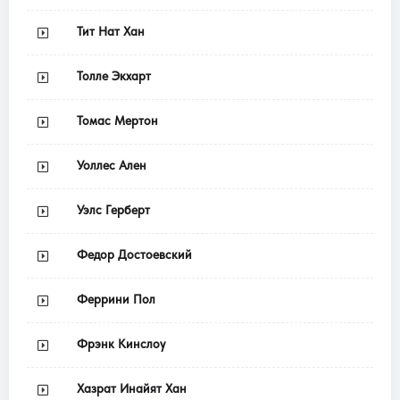
Тит Нат Хан
Толле Экхарт
Томас Мертон
Уоллес Ален
Уэлс Герберт
Федор Достоевский
Феррини Пол
Фрэнк Кинслоу
Хазрат Инайят Хан