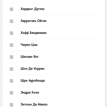
Хардинг Дуглас
Херригель Ойген
Хофф Бенджамен
Чжуан-Цзы
Шинзен Янг
Шон Де Уоррен
Шри Ауробиндо
Эндрю Коэн
Энтони Де Мелло