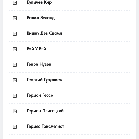
Булычев Кир
Вадим Зеланд
Вишну Дэв Свами
Вэй У Вэй
Генри Нувен
Георгий Гурджиев
Герман Гессе
Герман Плисецкий
Гермес Трисмегист