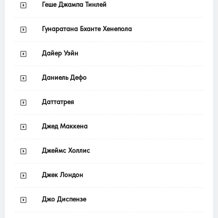
Геше Джампа Тинлей
Гунаратана Бханте Хенепола
Дайер Уэйн
Даниель Дефо
Даттатрея
Джед Маккена
Джеймс Холлис
Джек Лондон
Джо Диспензе