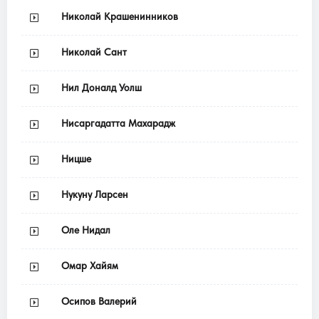
Николай Крашенинников
Николай Сант
Нил Доналд Уолш
Нисаргадатта Махарадж
Ницше
Нукуну Ларсен
Оле Нидал
Омар Хайям
Осипов Валерий