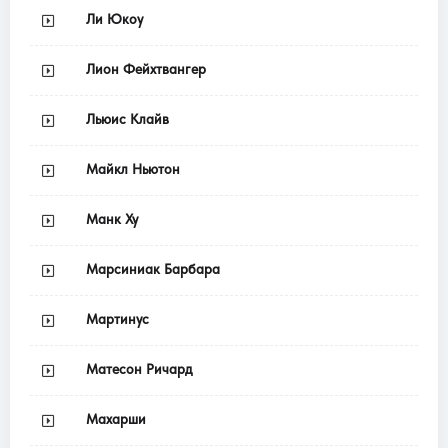
Ли Юкоу
Лион Фейхтвангер
Льюис Клайв
Майкл Ньютон
Манк Ху
Марсиниак Барбара
Мартинус
Матесон Ричард
Махарши