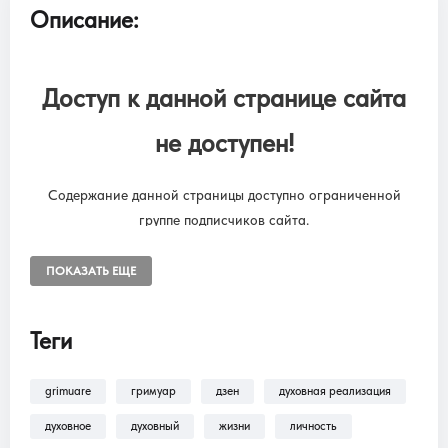
Описание:
Доступ к данной странице сайта
не доступен!
Содержание данной страницы доступно ограниченной
группе подписчиков сайта.
Чтобы снять ограничения, необходимо оформить подписку
“SUBSCRIPTION ONLINE LIBRARY GRIMUARE”
ПОКАЗАТЬ ЕЩЕ
Подписка на онлайн библиотеку GRIMUARE - МАГИЯ ЖИЗНИ.
Доступ к разделам сайта: Фильмы, трансляции, аудиокниги.
Теги
grimuare
гримуар
дзен
духовная реализация
В разделе
Помощь >
Как оформить
подписку?!
— находится пошаговая инструкция
духовное
духовный
жизни
личность
по оформлению подписки на разделы: Фильмы,