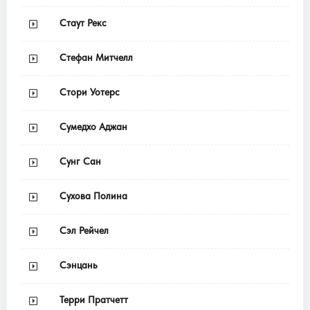
Стаут Рекс
Стефан Митчелл
Стори Уотерс
Сумедхо Аджан
Сунг Сан
Сухова Полина
Сэл Рейчел
Сэнцань
Терри Пратчетт