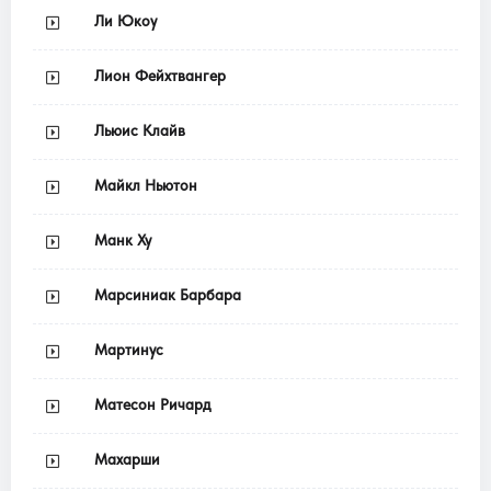
Ли Юкоу
Лион Фейхтвангер
Льюис Клайв
Майкл Ньютон
Манк Ху
Марсиниак Барбара
Мартинус
Матесон Ричард
Махарши