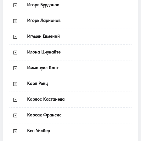
Игорь Бурдонов
Игорь Ларионов
Игумен Евмений
Илона Циунайте
Иммануил Кант
Карл Ренц
Карлос Кастанеда
Карсак Франсис
Кен Уилбер