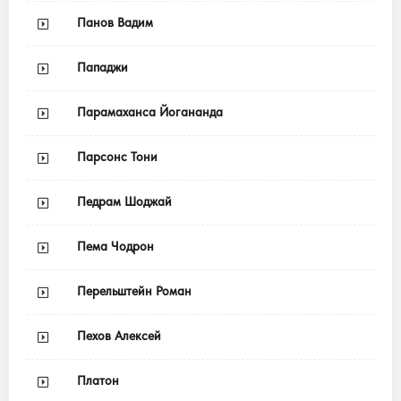
Панов Вадим
Пападжи
Парамаханса Йогананда
Парсонс Тони
Педрам Шоджай
Пема Чодрон
Перельштейн Роман
Пехов Алексей
Платон