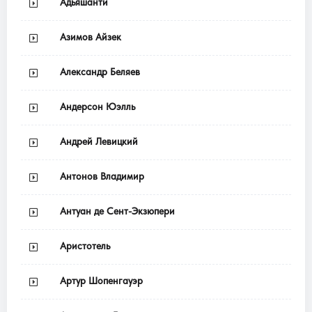
Адьяшанти
Азимов Айзек
Александр Беляев
Андерсон Юэлль
Андрей Левицкий
Антонов Владимир
Антуан де Сент-Экзюпери
Аристотель
Артур Шопенгауэр