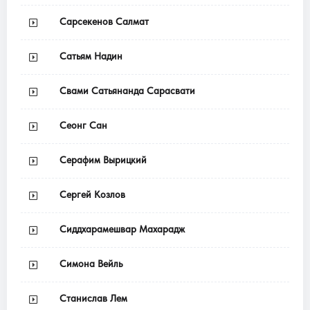
Сарсекенов Салмат
Сатьям Надин
Свами Сатьянанда Сарасвати
Сеонг Сан
Серафим Вырицкий
Сергей Козлов
Сиддхарамешвар Махарадж
Симона Вейль
Станислав Лем