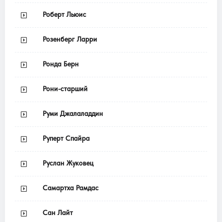
Роберт Льюис
Розенберг Ларри
Ронда Берн
Рони-старший
Руми Джалаладдин
Руперт Спайра
Руслан Жуковец
Самартха Рамдас
Сан Лайт