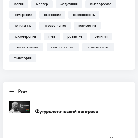
магия
мастер
медитация
мыслеформа
Трансляции, Аудиокниги .
намерение
осознание
осознанность
понимание
просветление
психология
психотерапия
путь
развитие
религия
самоосознание
самопознание
саморазвитие
философия
Prev
Футурологический конгресс