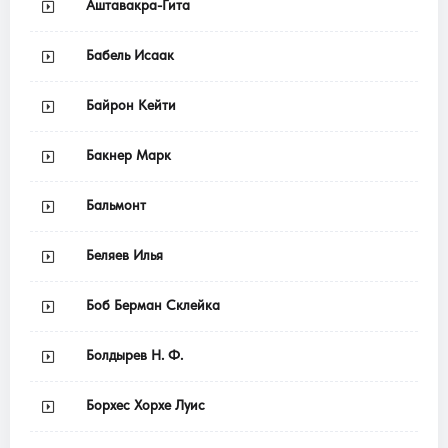
Аштавакра-Гита
Бабель Исаак
Байрон Кейти
Бакнер Марк
Бальмонт
Беляев Илья
Боб Берман Склейка
Болдырев Н. Ф.
Борхес Хорхе Луис