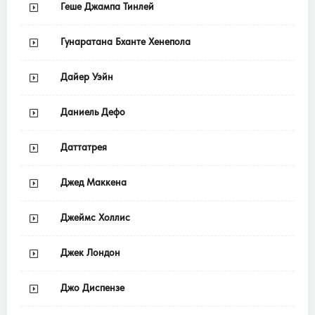
Геше Джампа Тинлей
Гунаратана Бханте Хенепола
Дайер Уэйн
Даниель Дефо
Даттатрея
Джед Маккена
Джеймс Холлис
Джек Лондон
Джо Диспензе