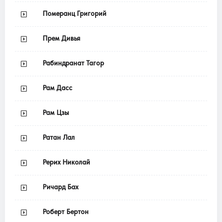
Померанц Григорий
Прем Дивья
Рабиндранат Тагор
Рам Дасс
Рам Цзы
Ратан Лал
Рерих Николай
Ричард Бах
Роберт Бертон