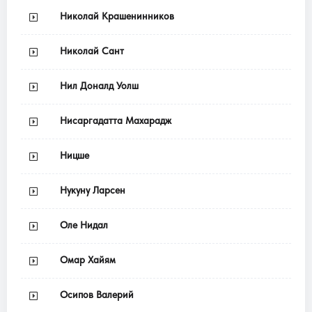
Николай Крашенинников
Николай Сант
Нил Доналд Уолш
Нисаргадатта Махарадж
Ницше
Нукуну Ларсен
Оле Нидал
Омар Хайям
Осипов Валерий