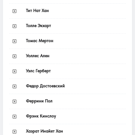
Тит Нат Хан
Толле Экхарт
Томас Мертон
Уоллес Ален
Уэлс Герберт
Федор Достоевский
Феррини Пол
Фрэнк Кинслоу
Хазрат Инайят Хан