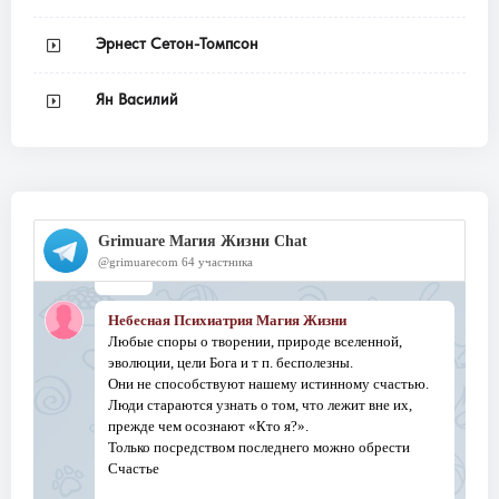
Эрнест Сетон-Томпсон
Ян Василий