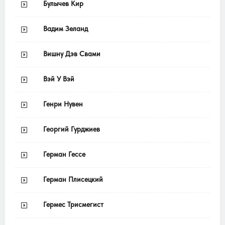
Булычев Кир
Вадим Зеланд
Вишну Дэв Свами
Вэй У Вэй
Генри Нувен
Георгий Гурджиев
Герман Гессе
Герман Плисецкий
Гермес Трисмегист