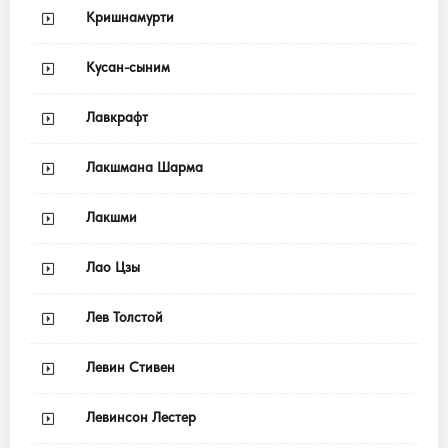
Кришнамурти
Кусан-сыним
Лавкрафт
Лакшмана Шарма
Лакшми
Лао Цзы
Лев Толстой
Левин Стивен
Левинсон Лестер