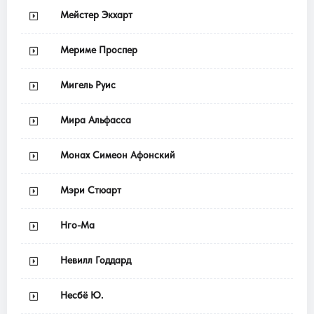
Мейстер Экхарт
Мериме Проспер
Мигель Руис
Мира Альфасса
Монах Симеон Афонский
Мэри Стюарт
Нго-Ма
Невилл Годдард
Несбё Ю.