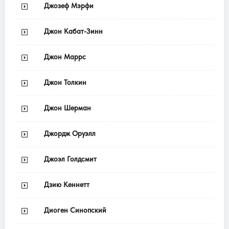
Джозеф Мэрфи
Джон Кабат-Зинн
Джон Маррс
Джон Толкин
Джон Шерман
Джордж Оруэлл
Джоэл Голдсмит
Дзию Кеннетт
Диоген Синопский