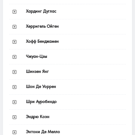
Хардинг Дуглас
Херригель Ойген
Хофф Бенджамен
Чжуан-Цзы
Шинзен Янг
Шон Де Уоррен
Шри Ауробиндо
Эндрю Коэн
Энтони Де Мелло