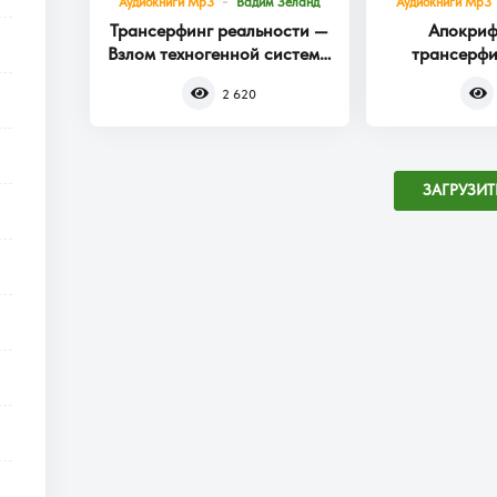
Аудиокниги Mp3
Вадим Зеланд
Аудиокниги Mp3
Трансерфинг реальности —
Апокриф
Взлом техногенной системы
трансерфи
Книга 1
2 620
ЗАГРУЗИТ