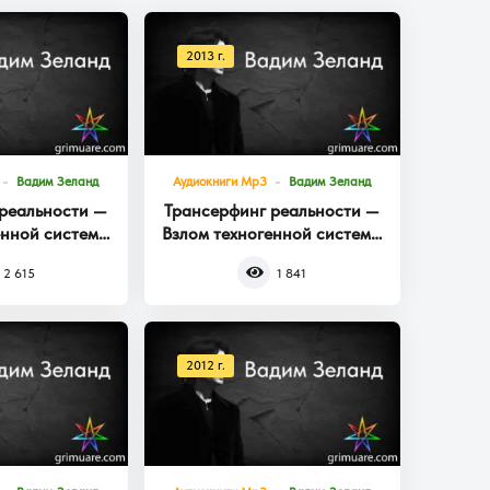
2013 г.
Вадим Зеланд
Аудиокниги Mp3
Вадим Зеланд
реальности —
Трансерфинг реальности —
енной системы
Взлом техногенной системы
га 3
Книга 2
2 615
1 841
2012 г.