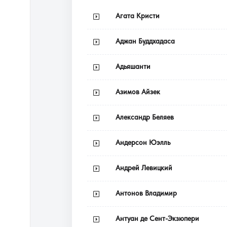
Агата Кристи
Аджан Буддхадаса
Адьяшанти
Азимов Айзек
Александр Беляев
Андерсон Юэлль
Андрей Левицкий
Антонов Владимир
Антуан де Сент-Экзюпери