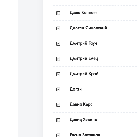
Дзию Кеннетт
Диоген Синопский
Дмитрий Гаун
Дмитрий Емец
Дмитрий Край
Догэн
Дэвид Керс
Дэвид Хокинс
Елена Звездная