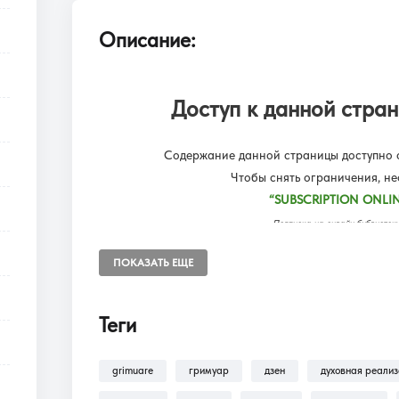
Описание:
Доступ к данной стран
Содержание данной страницы доступно о
Чтобы снять ограничения, н
“SUBSCRIPTION ONLIN
Подписка на онлайн библиот
Доступ к разделам сайта: Фил
ПОКАЗАТЬ ЕЩЕ
Теги
В разделе
Помощь >
Как оформить п
оформлению подписки на разделы: Ф
grimuare
гримуар
дзен
духовная реали