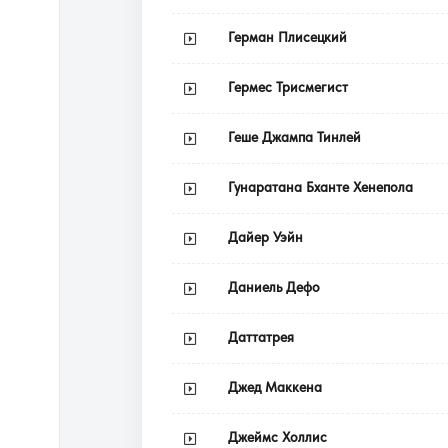
Герман Плисецкий
Гермес Трисмегист
Геше Джампа Тинлей
Гунаратана Бханте Хенепола
Дайер Уэйн
Даниель Дефо
Даттатрея
Джед Маккена
Джеймс Холлис