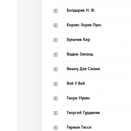
Болдырев Н. Ф.
Борхес Хорхе Луис
Булычев Кир
Вадим Зеланд
Вишну Дэв Свами
Вэй У Вэй
Генри Нувен
Георгий Гурджиев
Герман Гессе