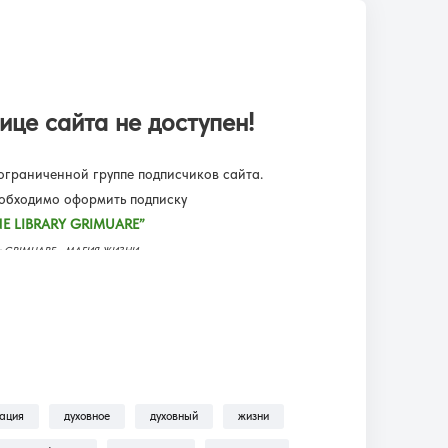
ице сайта не доступен!
граниченной группе подписчиков сайта.
еобходимо оформить подписку
E LIBRARY GRIMUARE”
еку GRIMUARE - МАГИЯ ЖИЗНИ.
ьмы, трансляции, аудиокниги.
одписку?!
— находится пошаговая инструкция по
ильмы, Трансляции, Аудиокниги .
зация
духовное
духовный
жизни