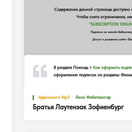
Содержание данной страницы доступно о
Чтобы снять ограничения, н
“SUBSCRIPTION ONLIN
Подписка на онлайн библиот
Доступ к разделам сайта: Фил
В разделе
Помощь >
Как оформить подпи
оформлению подписки на разделы: Фильмы
Аудиокниги Mp3
Лион Фейхтвангер
Братья Лаутензак Зофиенбург