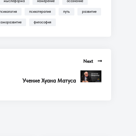
мыслеформа
намерение
осознание
психология
психотерапия
путь
развитие
саморазвитие
философия
Next
Учение Хуана Матуса