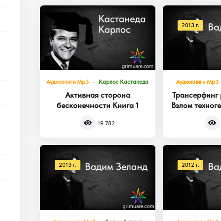
2013 г.
Аудиокниги Mp3
Карлос Кастанеда
Аудиокниги Mp3
Активная сторона
Трансерфинг 
бесконечности Книга 1
Взлом техног
Кни
19 782
2013 г.
2012 г.