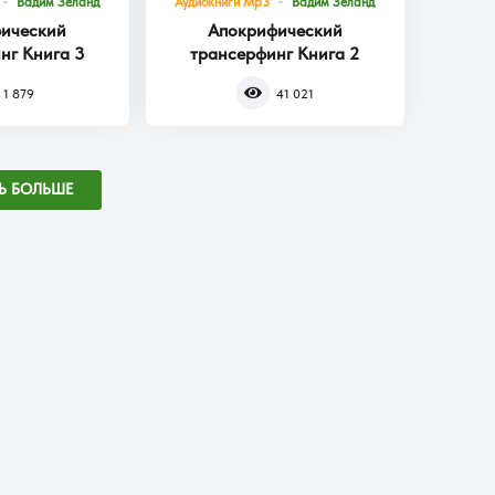
Вадим Зеланд
Аудиокниги Mp3
Вадим Зеланд
ический
Апокрифический
нг Книга 3
трансерфинг Книга 2
1 879
41 021
Ь БОЛЬШЕ