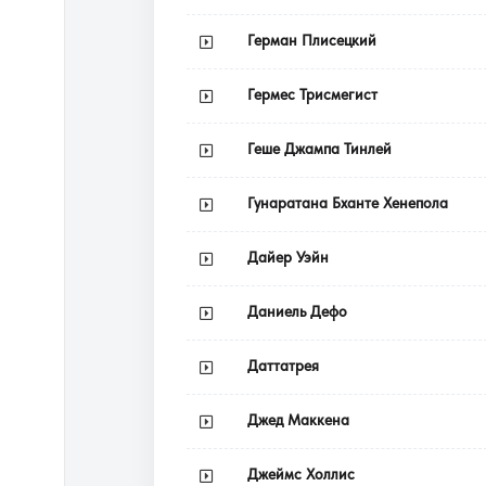
Герман Плисецкий
Гермес Трисмегист
Геше Джампа Тинлей
Гунаратана Бханте Хенепола
Дайер Уэйн
Даниель Дефо
Даттатрея
Джед Маккена
Джеймс Холлис