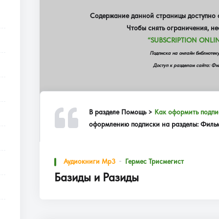
Содержание данной страницы доступно о
Чтобы снять ограничения, н
“SUBSCRIPTION ONLIN
Подписка на онлайн библиот
Доступ к разделам сайта: Фил
В разделе
Помощь >
Как оформить подпи
оформлению подписки на разделы: Фильмы
Аудиокниги Mp3
Гермес Трисмегист
Базиды и Разиды