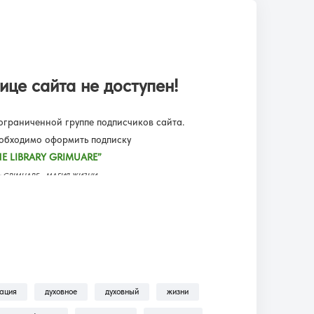
ице сайта не доступен!
граниченной группе подписчиков сайта.
еобходимо оформить подписку
E LIBRARY GRIMUARE”
еку GRIMUARE - МАГИЯ ЖИЗНИ.
ьмы, трансляции, аудиокниги.
одписку?!
— находится пошаговая инструкция по
ильмы, Трансляции, Аудиокниги .
зация
духовное
духовный
жизни