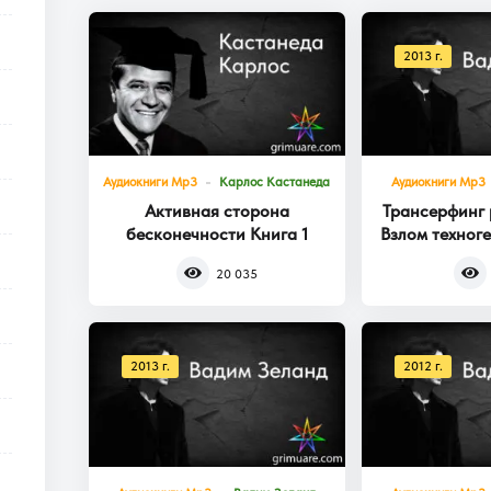
2013 г.
Аудиокниги Mp3
Карлос Кастанеда
Аудиокниги Mp3
Активная сторона
Трансерфинг 
бесконечности Книга 1
Взлом техног
Кни
20 035
2013 г.
2012 г.