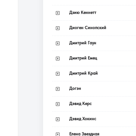
Дзию Кеннетт
Диоген Синопский
Дмитрий Гаун
Дмитрий Емец
Дмитрий Край
Догэн
Дэвид Керс
Дэвид Хокинс
Елена Звездная