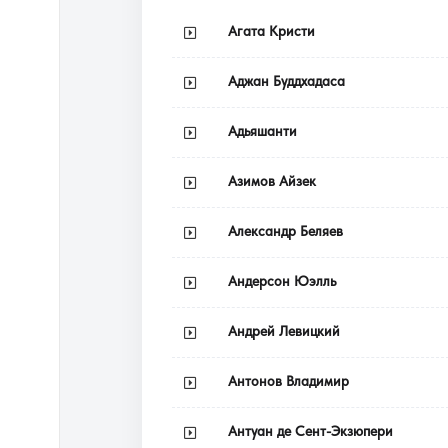
Агата Кристи
Аджан Буддхадаса
Адьяшанти
Азимов Айзек
Александр Беляев
Андерсон Юэлль
Андрей Левицкий
Антонов Владимир
Антуан де Сент-Экзюпери