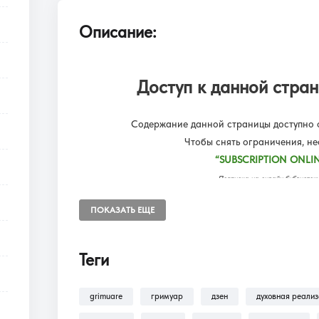
Описание:
Доступ к данной стран
Содержание данной страницы доступно о
Чтобы снять ограничения, н
“SUBSCRIPTION ONLIN
Подписка на онлайн библиот
Доступ к разделам сайта: Фил
ПОКАЗАТЬ ЕЩЕ
Теги
В разделе
Помощь >
Как оформить п
оформлению подписки на разделы: Ф
grimuare
гримуар
дзен
духовная реали