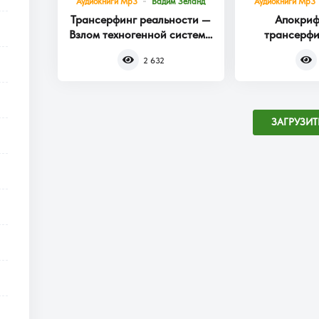
Аудиокниги Mp3
Вадим Зеланд
Аудиокниги Mp3
Трансерфинг реальности —
Апокриф
Взлом техногенной системы
трансерфи
Книга 1
2 632
ЗАГРУЗИТ