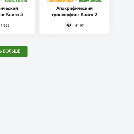
Вадим Зеланд
Аудиокниги Mp3
Вадим Зеланд
ический
Апокрифический
нг Книга 3
трансерфинг Книга 2
1 882
41 101
Ь БОЛЬШЕ