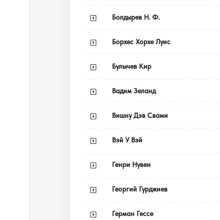
Болдырев Н. Ф.
Борхес Хорхе Луис
Булычев Кир
Вадим Зеланд
Вишну Дэв Свами
Вэй У Вэй
Генри Нувен
Георгий Гурджиев
Герман Гессе