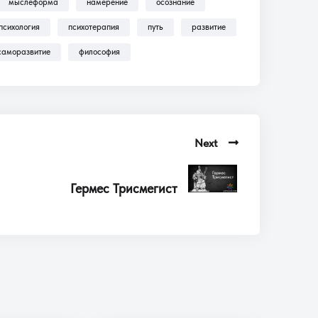
мыслеформа
намерение
осознание
психология
психотерапия
путь
развитие
саморазвитие
философия
Next
Гермес Трисмегист