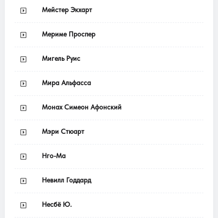
Мейстер Экхарт
Мериме Проспер
Мигель Руис
Мира Альфасса
Монах Симеон Афонский
Мэри Стюарт
Нго-Ма
Невилл Годдард
Несбё Ю.