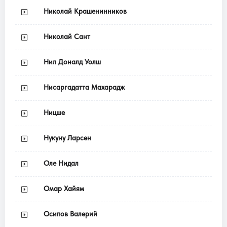
Николай Крашенинников
Николай Сант
Нил Доналд Уолш
Нисаргадатта Махарадж
Ницше
Нукуну Ларсен
Оле Нидал
Омар Хайям
Осипов Валерий