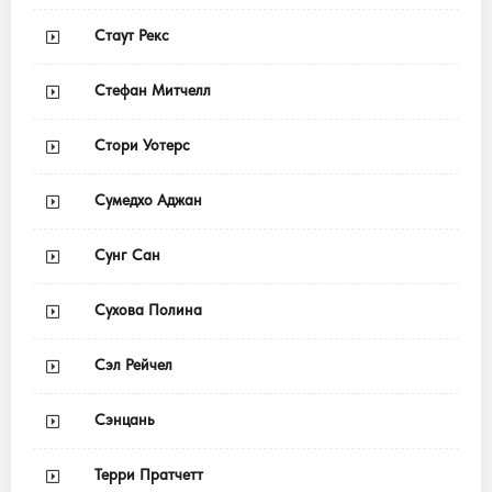
Стаут Рекс
Стефан Митчелл
Стори Уотерс
Сумедхо Аджан
Сунг Сан
Сухова Полина
Сэл Рейчел
Сэнцань
Терри Пратчетт