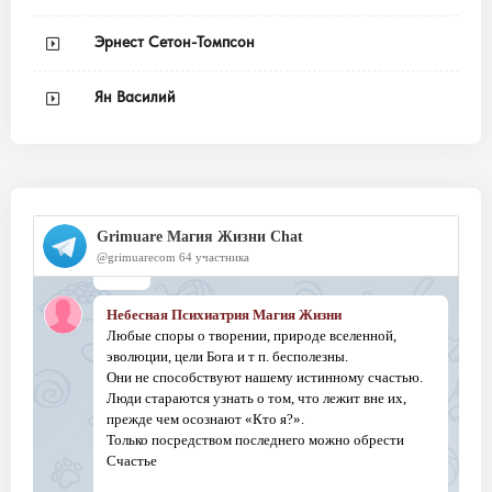
Эрнест Сетон-Томпсон
Ян Василий