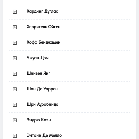
Хардинг Дуглас
Херригель Ойген
Хофф Бенджамен
Чжуан-Цзы
Шинзен Янг
Шон Де Уоррен
Шри Ауробиндо
Эндрю Коэн
Энтони Де Мелло