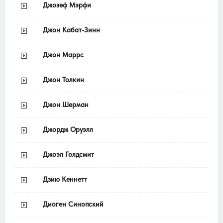
Джозеф Мэрфи
Джон Кабат-Зинн
Джон Маррс
Джон Толкин
Джон Шерман
Джордж Оруэлл
Джоэл Голдсмит
Дзию Кеннетт
Диоген Синопский