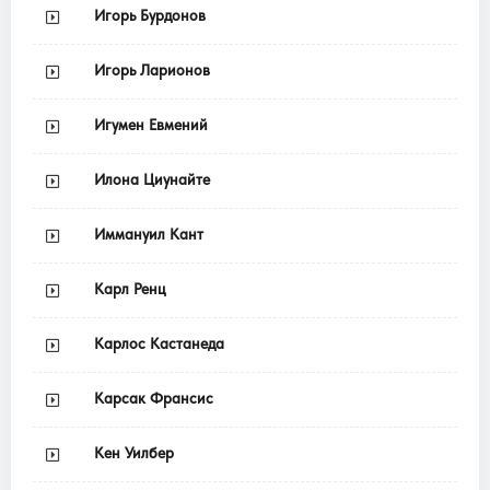
Игорь Бурдонов
Игорь Ларионов
Игумен Евмений
Илона Циунайте
Иммануил Кант
Карл Ренц
Карлос Кастанеда
Карсак Франсис
Кен Уилбер