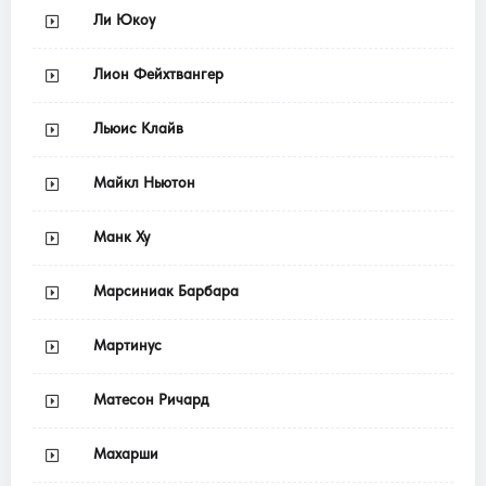
Ли Юкоу
Лион Фейхтвангер
Льюис Клайв
Майкл Ньютон
Манк Ху
Марсиниак Барбара
Мартинус
Матесон Ричард
Махарши