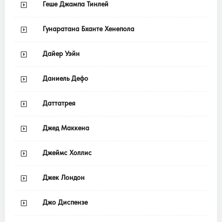
Геше Джампа Тинлей
Гунаратана Бханте Хенепола
Дайер Уэйн
Даниель Дефо
Даттатрея
Джед Маккена
Джеймс Холлис
Джек Лондон
Джо Диспензе