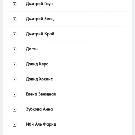
Дмитрий Гаун
Дмитрий Емец
Дмитрий Край
Догэн
Дэвид Керс
Дэвид Хокинс
Елена Звездная
Зубкова Анна
Ибн Аль Фарид