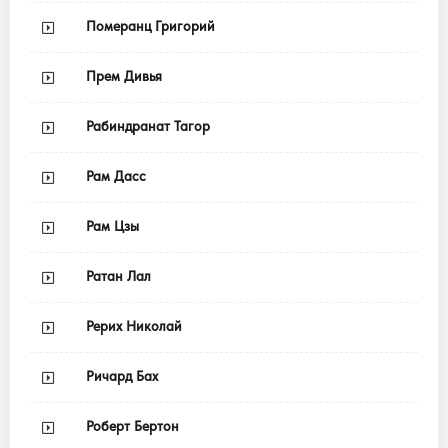
Померанц Григорий
Прем Дивья
Рабиндранат Тагор
Рам Дасс
Рам Цзы
Ратан Лал
Рерих Николай
Ричард Бах
Роберт Бертон