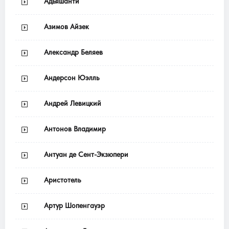
Адьяшанти
Азимов Айзек
Александр Беляев
Андерсон Юэлль
Андрей Левицкий
Антонов Владимир
Антуан де Сент-Экзюпери
Аристотель
Артур Шопенгауэр