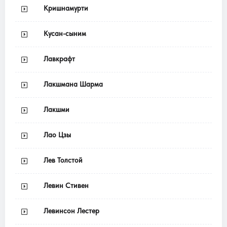
Кришнамурти
Кусан-сыним
Лавкрафт
Лакшмана Шарма
Лакшми
Лао Цзы
Лев Толстой
Левин Стивен
Левинсон Лестер