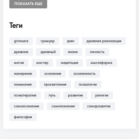
ПОКАЗАТЬ ЕЩЕ
Теги
grimuare
гримуар
дзен
духовная реализация
духовное
духовный
жизни
личность
магия
мастер
медитация
мыслеформа
намерение
осознание
осознанность
понимание
просветление
психология
психотерапия
путь
развитие
религия
самоосознание
самопознание
саморазвитие
философия