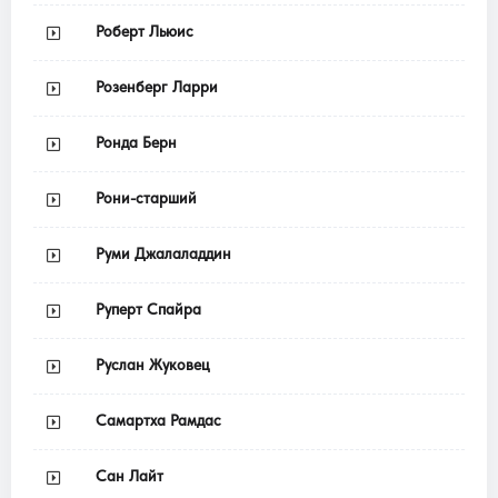
Роберт Льюис
Розенберг Ларри
Ронда Берн
Рони-старший
Руми Джалаладдин
Руперт Спайра
Руслан Жуковец
Самартха Рамдас
Сан Лайт