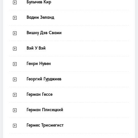
Булычев Кир
Вадим Зеланд
Вишну Дэв Свами
Вэй У Вэй
Генри Нувен
Георгий Гурджиев
Герман Гессе
Герман Плисецкий
Гермес Трисмегист