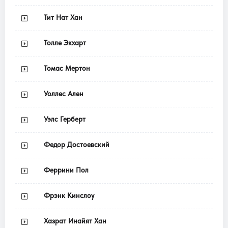
Тит Нат Хан
Толле Экхарт
Томас Мертон
Уоллес Ален
Уэлс Герберт
Федор Достоевский
Феррини Пол
Фрэнк Кинслоу
Хазрат Инайят Хан