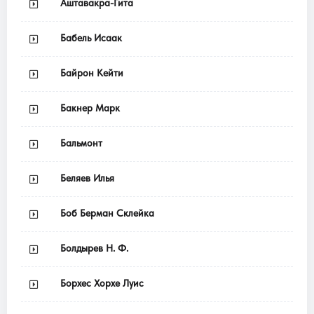
Аштавакра-Гита
Бабель Исаак
Байрон Кейти
Бакнер Марк
Бальмонт
Беляев Илья
Боб Берман Склейка
Болдырев Н. Ф.
Борхес Хорхе Луис