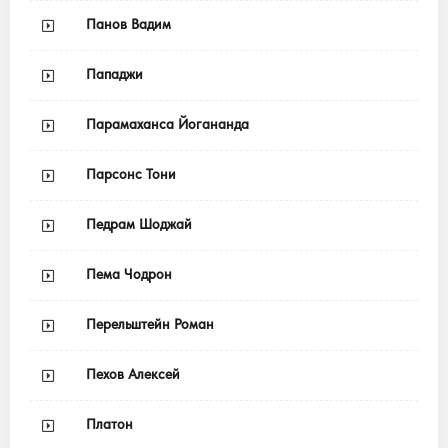
Панов Вадим
Пападжи
Парамаханса Йогананда
Парсонс Тони
Педрам Шоджай
Пема Чодрон
Перельштейн Роман
Пехов Алексей
Платон