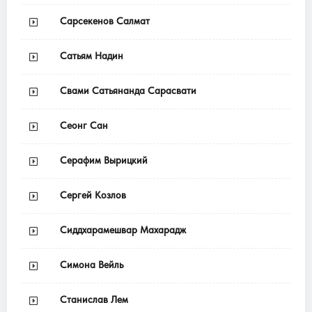
Сарсекенов Салмат
Сатьям Надин
Свами Сатьянанда Сарасвати
Сеонг Сан
Серафим Вырицкий
Сергей Козлов
Сиддхарамешвар Махарадж
Симона Вейль
Станислав Лем