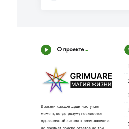
О проекте
В жизни каждой души наступает
момент, когда разуму посылается
однозначный сигнал к размышлению
на предмет поиска ответов на три