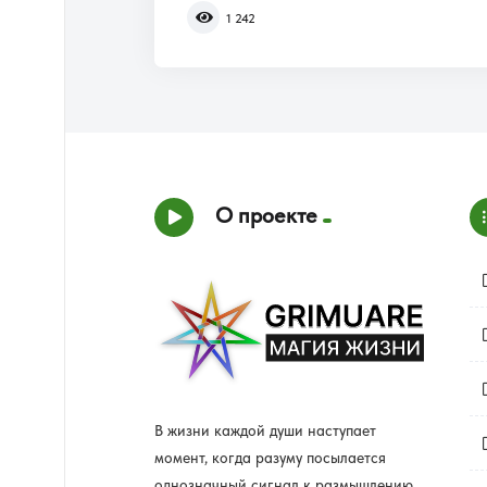
1 242
О проекте
В жизни каждой души наступает
момент, когда разуму посылается
однозначный сигнал к размышлению