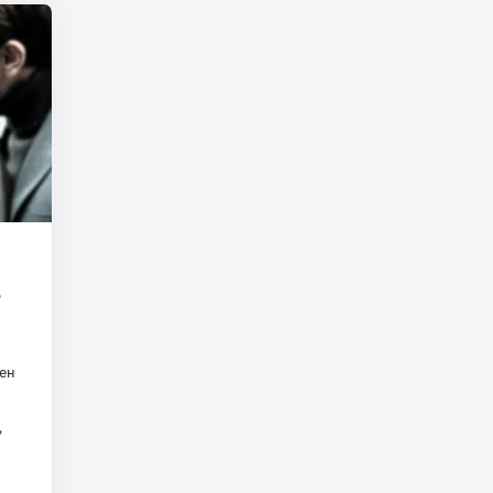
—
лен
,