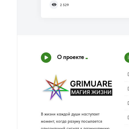
2 529
О проекте
В жизни каждой души наступает
момент, когда разуму посылается
однозначный сигнал к размышлению