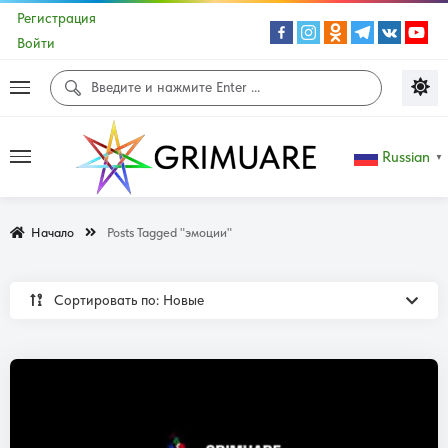
Регистрация
Войти
Russian
▼
Начало
Posts Tagged "эмоции"
Сортировать по: Новые