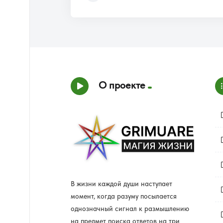
О проекте
В жизни каждой души наступает
момент, когда разуму посылается
однозначный сигнал к размышлению
на предмет поиска ответов на три