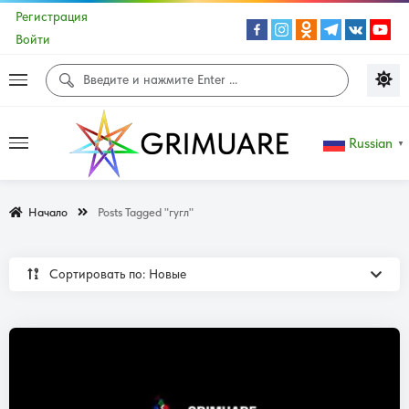
Регистрация
Войти
Russian
▼
Начало
Posts Tagged "гугл"
Сортировать по: Новые