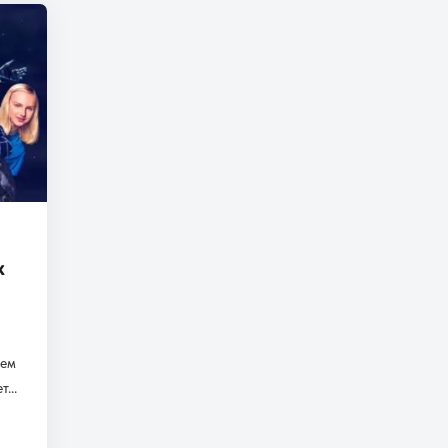
х
чем
...