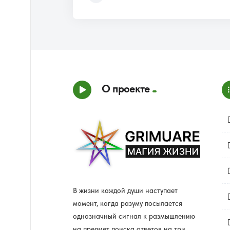
О проекте
В жизни каждой души наступает
момент, когда разуму посылается
однозначный сигнал к размышлению
на предмет поиска ответов на три