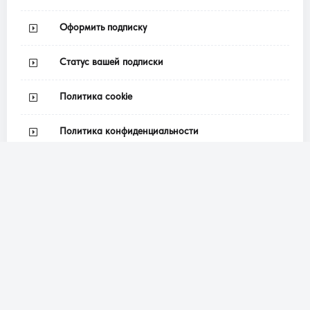
Оформить подписку
Статус вашей подписки
Политика cookie
Политика конфиденциальности
Соц. сети
В настоящее время идет разработка приложения —
Grimuare Mobile на Andorid, iPhone, iPad и iPod touch....