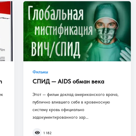
Фильмы
n
СПИД — AIDS обман века
ек
Этот — фильм доклад американского врача,
публично влившего себе в кровеносную
систему кровь официально
задокументированного зар...
1 182