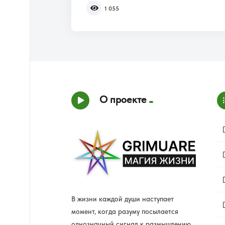
1 055
О проекте
В жизни каждой души наступает
момент, когда разуму посылается
однозначный сигнал к размышлению