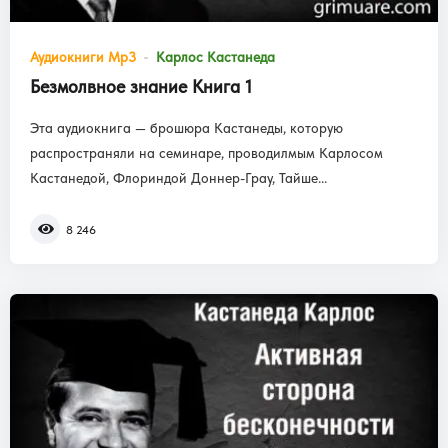
Аудиокниги Mp3
Карлос Кастанеда
Безмолвное знание Книга 1
Эта аудиокнига — брошюра Кастанеды, которую
распространяли на семинаре, проводилмым Карлосом
Кастанедой, Флориндой Доннер-Грау, Тайше...
8 246