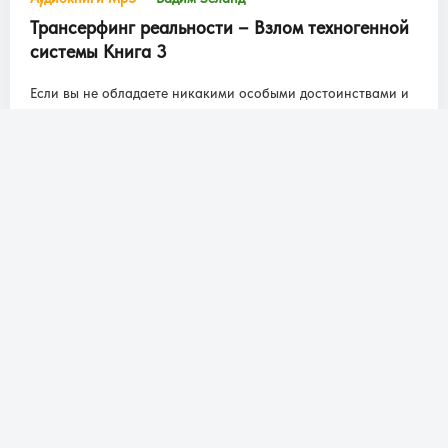
Трансерфинг реальности – Взлом техногенной
системы Книга 3
Если вы не обладаете никакими особыми достоинствами и
талантами, то у вас нет иного пути, как выйти из общего
строя и позволить себе...
2 615