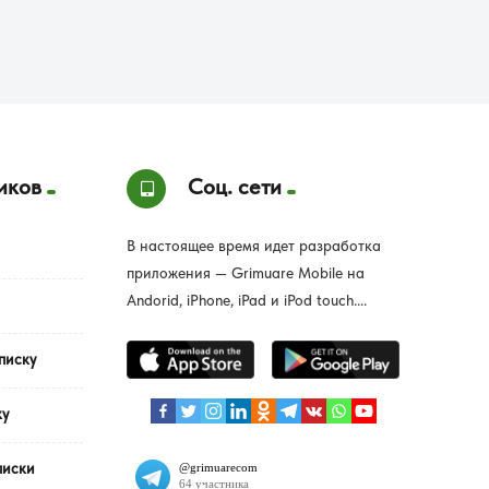
иков
Соц. сети
В настоящее время идет разработка
приложения — Grimuare Mobile на
Andorid, iPhone, iPad и iPod touch....
писку
ку
писки