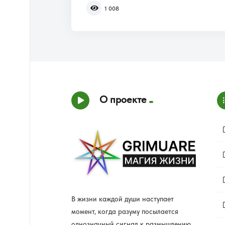
1 008
О проекте
В жизни каждой души наступает
момент, когда разуму посылается
однозначный сигнал к размышлению