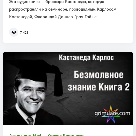
Эта аудиокнига — брошюра Кастанеды, которую
распространяли на семинаре, проводилмым Карлосом
Кастанедой, Флориндой Доннер-Грау, Тайше...
7 421
Аудиокниги Mp4
Карлос Кастанеда