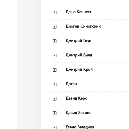
Дзию Кеннетт
Диоген Синопский
Дмитрий Гаун
Дмитрий Емец
Дмитрий Край
Догэн
Дэвид Керс
Дэвид Хокинс
Елена Звездная