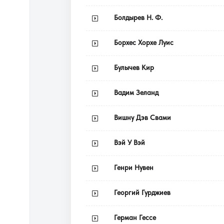
Болдырев Н. Ф.
Борхес Хорхе Луис
Булычев Кир
Вадим Зеланд
Вишну Дэв Свами
Вэй У Вэй
Генри Нувен
Георгий Гурджиев
Герман Гессе