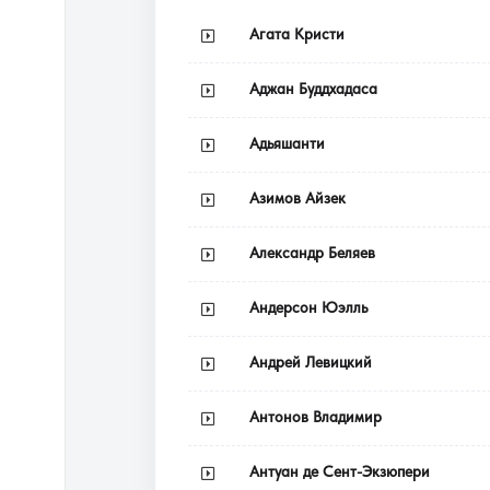
Агата Кристи
Аджан Буддхадаса
Адьяшанти
Азимов Айзек
Александр Беляев
Андерсон Юэлль
Андрей Левицкий
Антонов Владимир
Антуан де Сент-Экзюпери