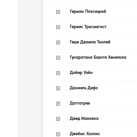
Герман Плисецкий
Гермес Трисмегист
Геше Джампа Тинлей
Гунаратана Бханте Хенепола
Дайер Уэйн
Даниель Дефо
Даттатрея
Джед Маккена
Джеймс Холлис