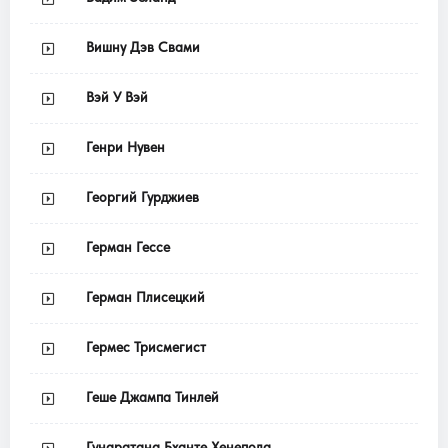
Вишну Дэв Свами
Вэй У Вэй
Генри Нувен
Георгий Гурджиев
Герман Гессе
Герман Плисецкий
Гермес Трисмегист
Геше Джампа Тинлей
Гунаратана Бханте Хенепола