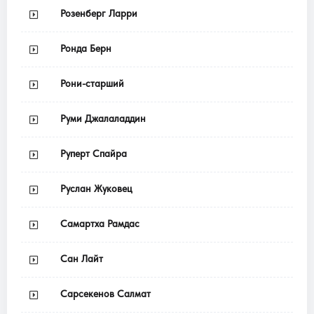
Розенберг Ларри
Ронда Берн
Рони-старший
Руми Джалаладдин
Руперт Спайра
Руслан Жуковец
Самартха Рамдас
Сан Лайт
Сарсекенов Салмат