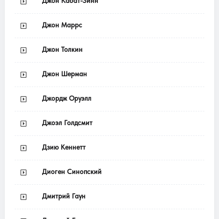
Джон Кабат-Зинн
Джон Маррс
Джон Толкин
Джон Шерман
Джордж Оруэлл
Джоэл Голдсмит
Дзию Кеннетт
Диоген Синопский
Дмитрий Гаун