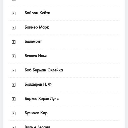
Байрон Кейти
Бакнер Марк
Бальмонт
Беляев Илья
Боб Берман Склейка
Болдырев Н. Ф.
Борхес Хорхе Луис
Булычев Кир
Вадим Зеланд