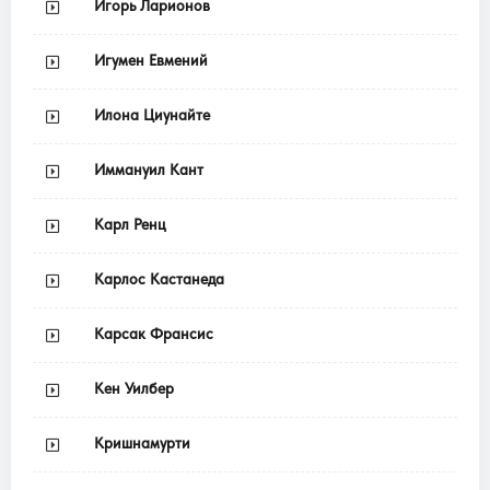
Игорь Ларионов
Игумен Евмений
Илона Циунайте
Иммануил Кант
Карл Ренц
Карлос Кастанеда
Карсак Франсис
Кен Уилбер
Кришнамурти