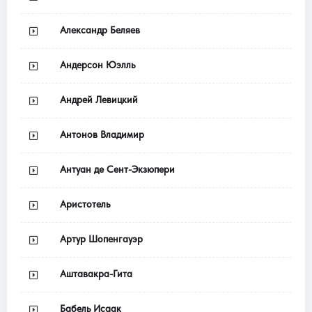
Александр Беляев
Андерсон Юэлль
Андрей Левицкий
Антонов Владимир
Антуан де Сент-Экзюпери
Аристотель
Артур Шопенгауэр
Аштавакра-Гита
Бабель Исаак