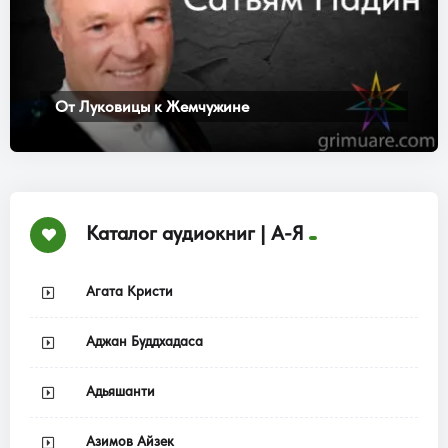
От Луковицы к Жемчужине
Каталог аудиокниг | А-Я
Агата Кристи
Аджан Буддхадаса
Адьяшанти
Азимов Айзек