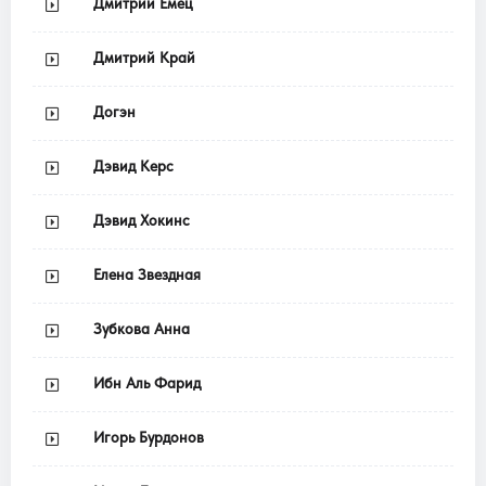
Дмитрий Емец
Дмитрий Край
Догэн
Дэвид Керс
Дэвид Хокинс
Елена Звездная
Зубкова Анна
Ибн Аль Фарид
Игорь Бурдонов