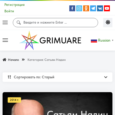
Регистрация
Войти
Russian
▼
Начало
Категория:
Сатьям Надин
Сортировать по: Cтарый
2014 г.