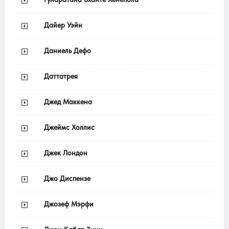
Дайер Уэйн
Даниель Дефо
Даттатрея
Джед Маккена
Джеймс Холлис
Джек Лондон
Джо Диспензе
Джозеф Мэрфи