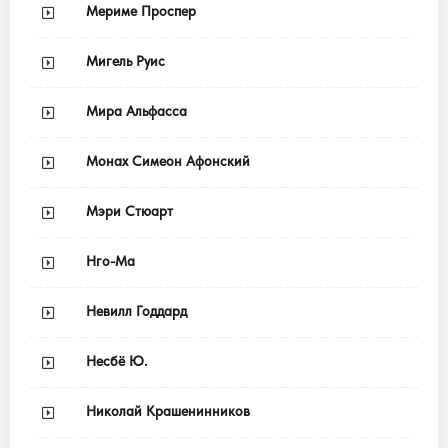
Мериме Проспер
Мигель Руис
Мира Альфасса
Монах Симеон Афонский
Мэри Стюарт
Нго-Ма
Невилл Годдард
Несбё Ю.
Николай Крашенинников