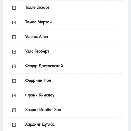
Толле Экхарт
Томас Мертон
Уоллес Ален
Уэлс Герберт
Федор Достоевский
Феррини Пол
Фрэнк Кинслоу
Хазрат Инайят Хан
Хардинг Дуглас