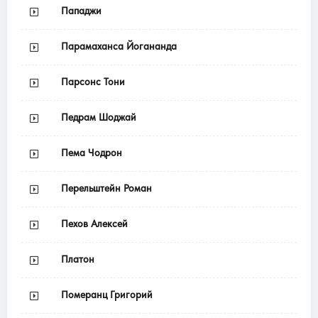
Пападжи
Парамаханса Йогананда
Парсонс Тони
Педрам Шоджай
Пема Чодрон
Перельштейн Роман
Пехов Алексей
Платон
Померанц Григорий