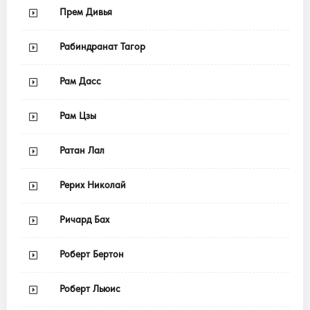
Прем Дивья
Рабиндранат Тагор
Рам Дасс
Рам Цзы
Ратан Лал
Рерих Николай
Ричард Бах
Роберт Бертон
Роберт Льюис