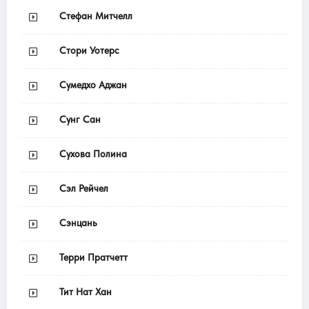
Стефан Митчелл
Стори Уотерс
Сумедхо Аджан
Сунг Сан
Сухова Полина
Сэл Рейчел
Сэнцань
Терри Пратчетт
Тит Нат Хан