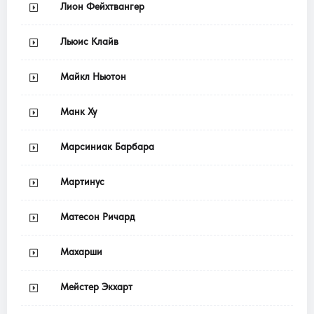
Лион Фейхтвангер
Льюис Клайв
Майкл Ньютон
Манк Ху
Марсиниак Барбара
Мартинус
Матесон Ричард
Махарши
Мейстер Экхарт