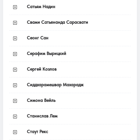
Сатьям Надин
Свами Сатьянанда Сарасвати
Сеонг Сан
Серафим Вырицкий
Сергей Козлов
Сиддхарамешвар Махарадж
Симона Вейль
Станислав Лем
Стаут Рекс