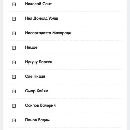
Николай Сант
Нил Доналд Уолш
Нисаргадатта Махарадж
Ницше
Нукуну Ларсен
Оле Нидал
Омар Хайям
Осипов Валерий
Панов Вадим