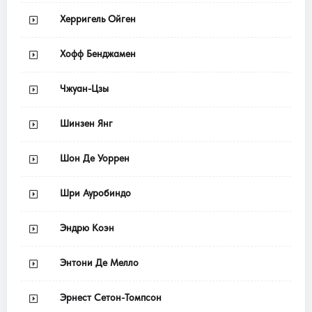
Херригель Ойген
Хофф Бенджамен
Чжуан-Цзы
Шинзен Янг
Шон Де Уоррен
Шри Ауробиндо
Эндрю Коэн
Энтони Де Мелло
Эрнест Сетон-Томпсон