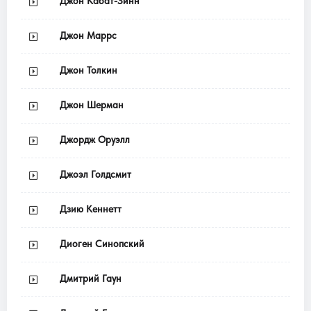
Джон Кабат-Зинн
Джон Маррс
Джон Толкин
Джон Шерман
Джордж Оруэлл
Джоэл Голдсмит
Дзию Кеннетт
Диоген Синопский
Дмитрий Гаун