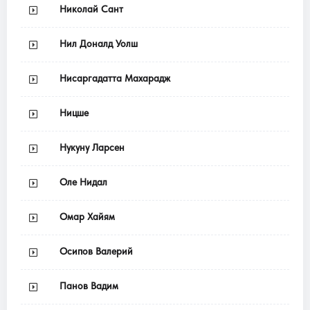
Николай Сант
Нил Доналд Уолш
Нисаргадатта Махарадж
Ницше
Нукуну Ларсен
Оле Нидал
Омар Хайям
Осипов Валерий
Панов Вадим