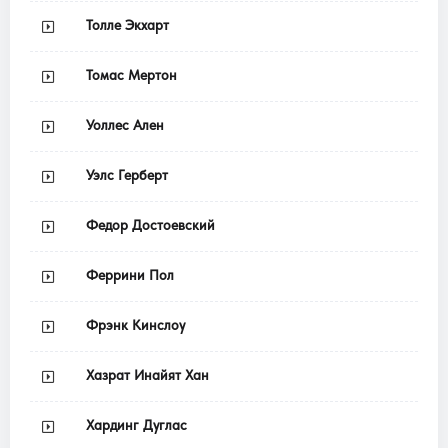
Толле Экхарт
Томас Мертон
Уоллес Ален
Уэлс Герберт
Федор Достоевский
Феррини Пол
Фрэнк Кинслоу
Хазрат Инайят Хан
Хардинг Дуглас