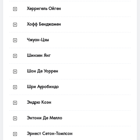
Херригель Ойген
Хофф Бенджамен
Чжуан-Цзы
Шинзен Янг
Шон Де Уоррен
Шри Ауробиндо
Эндрю Коэн
Энтони Де Мелло
Эрнест Сетон-Томпсон