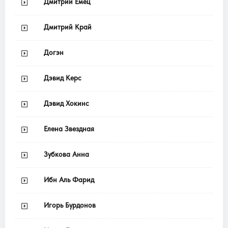
Дмитрий Емец
Дмитрий Край
Догэн
Дэвид Керс
Дэвид Хокинс
Елена Звездная
Зубкова Анна
Ибн Аль Фарид
Игорь Бурдонов