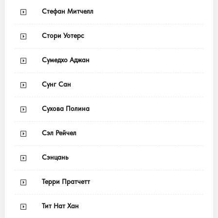
Стефан Митчелл
Стори Уотерс
Сумедхо Аджан
Сунг Сан
Сухова Полина
Сэл Рейчел
Сэнцань
Терри Пратчетт
Тит Нат Хан