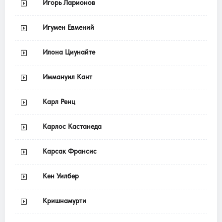
Игорь Ларионов
Игумен Евмений
Илона Циунайте
Иммануил Кант
Карл Ренц
Карлос Кастанеда
Карсак Франсис
Кен Уилбер
Кришнамурти