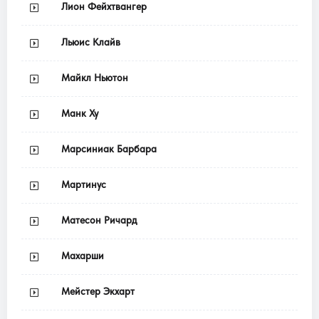
Лион Фейхтвангер
Льюис Клайв
Майкл Ньютон
Манк Ху
Марсиниак Барбара
Мартинус
Матесон Ричард
Махарши
Мейстер Экхарт