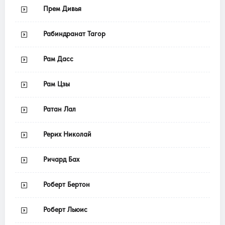
Прем Дивья
Рабиндранат Тагор
Рам Дасс
Рам Цзы
Ратан Лал
Рерих Николай
Ричард Бах
Роберт Бертон
Роберт Льюис