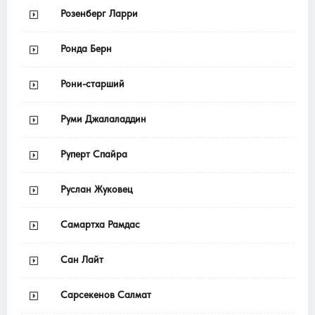
Розенберг Ларри
Ронда Берн
Рони-старший
Руми Джалаладдин
Руперт Спайра
Руслан Жуковец
Самартха Рамдас
Сан Лайт
Сарсекенов Салмат