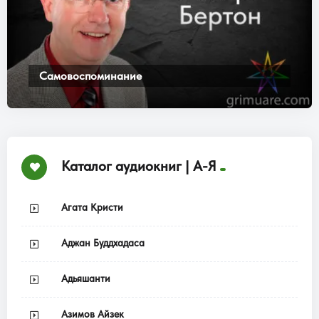
Самовоспоминание
Каталог аудиокниг | А-Я
Агата Кристи
Аджан Буддхадаса
Адьяшанти
Азимов Айзек