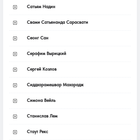
Сатьям Надин
Свами Сатьянанда Сарасвати
Сеонг Сан
Серафим Вырицкий
Сергей Козлов
Сиддхарамешвар Махарадж
Симона Вейль
Станислав Лем
Стаут Рекс