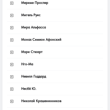
Мериме Проспер
Мигель Руис
Мира Альфасса
Монах Симеон Афонский
Мэри Стюарт
Нго-Ма
Невилл Годдард
Несбё Ю.
Николай Крашенинников