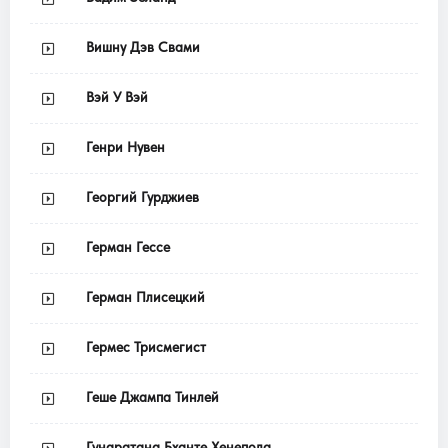
Вишну Дэв Свами
Вэй У Вэй
Генри Нувен
Георгий Гурджиев
Герман Гессе
Герман Плисецкий
Гермес Трисмегист
Геше Джампа Тинлей
Гунаратана Бханте Хенепола