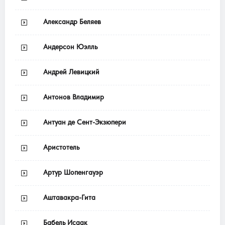
Александр Беляев
Андерсон Юэлль
Андрей Левицкий
Антонов Владимир
Антуан де Сент-Экзюпери
Аристотель
Артур Шопенгауэр
Аштавакра-Гита
Бабель Исаак