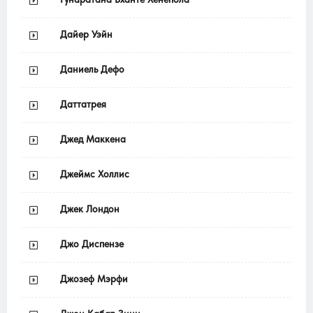
Дайер Уэйн
Даниель Дефо
Даттатрея
Джед Маккена
Джеймс Холлис
Джек Лондон
Джо Диспензе
Джозеф Мэрфи