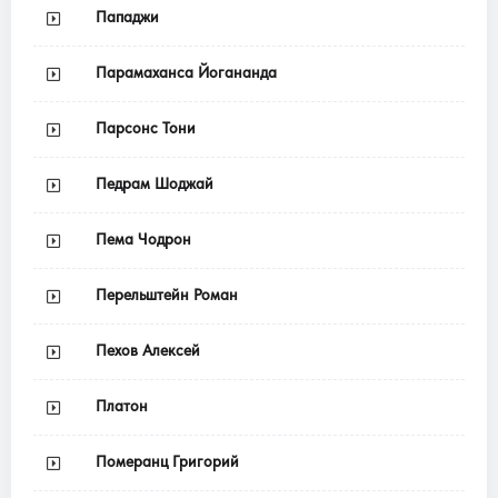
Пападжи
Парамаханса Йогананда
Парсонс Тони
Педрам Шоджай
Пема Чодрон
Перельштейн Роман
Пехов Алексей
Платон
Померанц Григорий