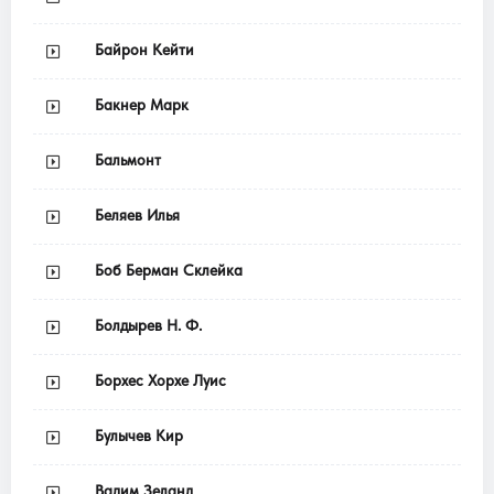
Байрон Кейти
Бакнер Марк
Бальмонт
Беляев Илья
Боб Берман Склейка
Болдырев Н. Ф.
Борхес Хорхе Луис
Булычев Кир
Вадим Зеланд