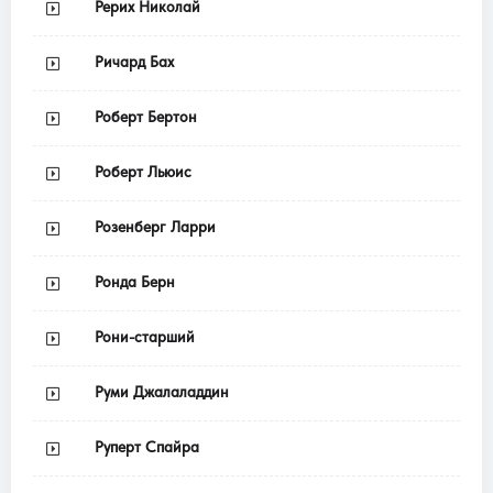
Рерих Николай
Ричард Бах
Роберт Бертон
Роберт Льюис
Розенберг Ларри
Ронда Берн
Рони-старший
Руми Джалаладдин
Руперт Спайра