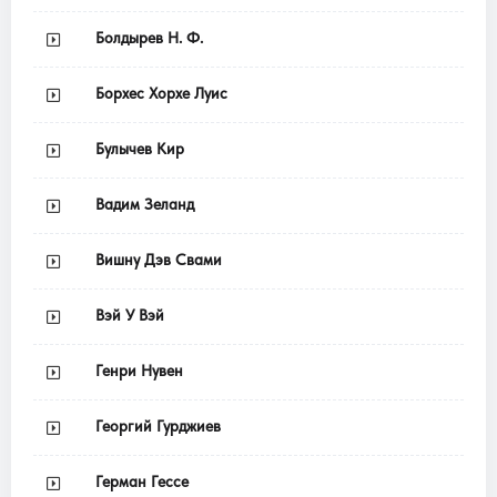
Болдырев Н. Ф.
Борхес Хорхе Луис
Булычев Кир
Вадим Зеланд
Вишну Дэв Свами
Вэй У Вэй
Генри Нувен
Георгий Гурджиев
Герман Гессе