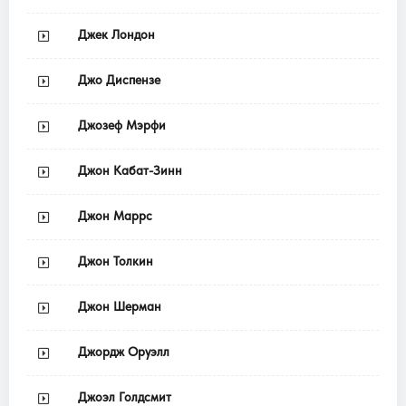
Джек Лондон
Джо Диспензе
Джозеф Мэрфи
Джон Кабат-Зинн
Джон Маррс
Джон Толкин
Джон Шерман
Джордж Оруэлл
Джоэл Голдсмит