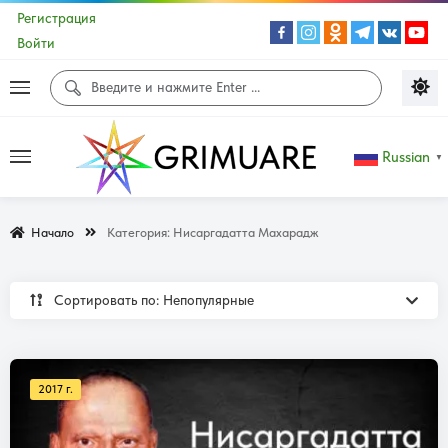
Регистрация
Войти
Russian
▼
Начало
Категория:
Нисаргадатта Махарадж
Сортировать по: Непопулярные
2017 г.