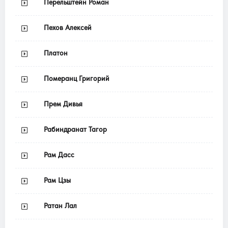
Перельштейн Роман
Пехов Алексей
Платон
Померанц Григорий
Прем Дивья
Рабиндранат Тагор
Рам Дасс
Рам Цзы
Ратан Лал