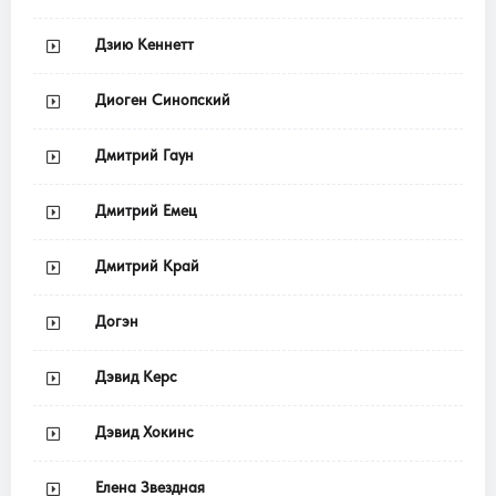
Дзию Кеннетт
Диоген Синопский
Дмитрий Гаун
Дмитрий Емец
Дмитрий Край
Догэн
Дэвид Керс
Дэвид Хокинс
Елена Звездная