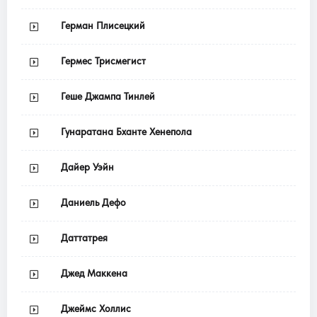
Герман Плисецкий
Гермес Трисмегист
Геше Джампа Тинлей
Гунаратана Бханте Хенепола
Дайер Уэйн
Даниель Дефо
Даттатрея
Джед Маккена
Джеймс Холлис