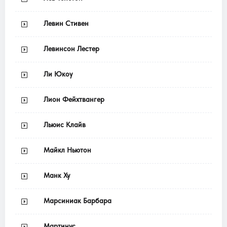
Левин Стивен
Левинсон Лестер
Ли Юкоу
Лион Фейхтвангер
Льюис Клайв
Майкл Ньютон
Манк Ху
Марсиниак Барбара
Мартинус