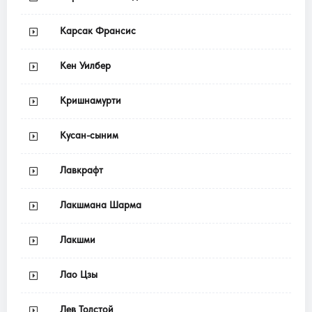
Карсак Франсис
Кен Уилбер
Кришнамурти
Кусан-сыним
Лавкрафт
Лакшмана Шарма
Лакшми
Лао Цзы
Лев Толстой