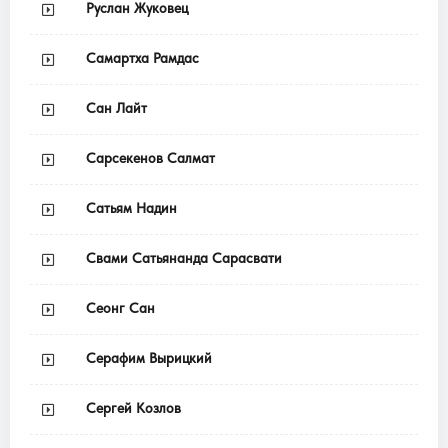
Руслан Жуковец
Самартха Рамдас
Сан Лайт
Сарсекенов Салмат
Сатьям Надин
Свами Сатьянанда Сарасвати
Сеонг Сан
Серафим Вырицкий
Сергей Козлов