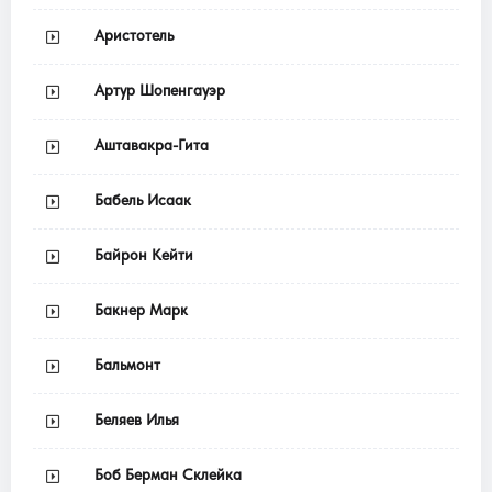
Аристотель
Артур Шопенгауэр
Аштавакра-Гита
Бабель Исаак
Байрон Кейти
Бакнер Марк
Бальмонт
Беляев Илья
Боб Берман Склейка