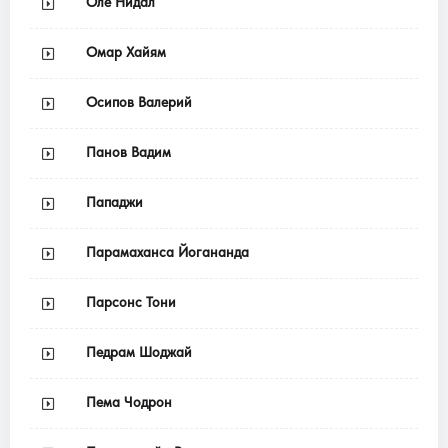
Оле Нидал
Омар Хайям
Осипов Валерий
Панов Вадим
Пападжи
Парамаханса Йогананда
Парсонс Тони
Педрам Шоджай
Пема Чодрон