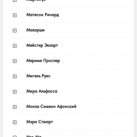
Матесон Ричард
Махарши
Мейстер Экхарт
Мериме Проспер
Мигель Руис
Мира Альфасса
Монах Симеон Афонский
Мэри Стюарт
Нго-Ма