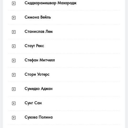
Сиддхарамешвар Махарадж
Симона Вейль
Станислав Лем
Стаут Рекс
Стефан Митчелл
Стори Уотерс
Сумедхо Аджан
Сунг Сан
Сухова Полина