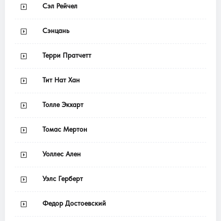
Сэл Рейчел
Сэнцань
Терри Пратчетт
Тит Нат Хан
Толле Экхарт
Томас Мертон
Уоллес Ален
Уэлс Герберт
Федор Достоевский