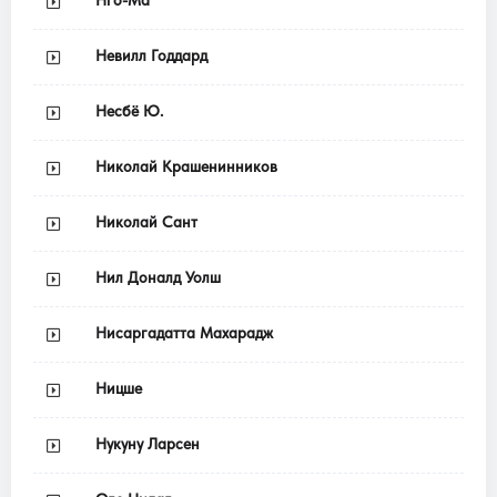
Невилл Годдард
Несбё Ю.
Николай Крашенинников
Николай Сант
Нил Доналд Уолш
Нисаргадатта Махарадж
Ницше
Нукуну Ларсен