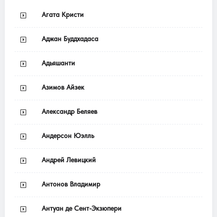
Агата Кристи
Аджан Буддхадаса
Адьяшанти
Азимов Айзек
Александр Беляев
Андерсон Юэлль
Андрей Левицкий
Антонов Владимир
Антуан де Сент-Экзюпери