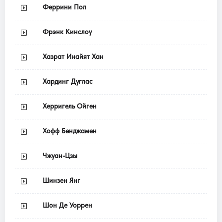
Феррини Пол
Фрэнк Кинслоу
Хазрат Инайят Хан
Хардинг Дуглас
Херригель Ойген
Хофф Бенджамен
Чжуан-Цзы
Шинзен Янг
Шон Де Уоррен