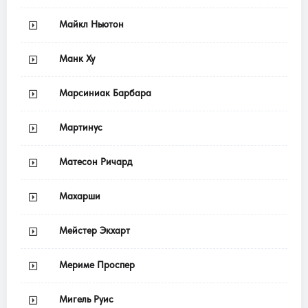
Майкл Ньютон
Манк Ху
Марсиниак Барбара
Мартинус
Матесон Ричард
Махарши
Мейстер Экхарт
Мериме Проспер
Мигель Руис