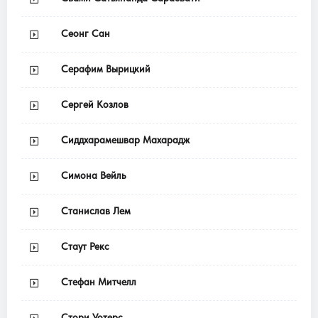
Сеонг Сан
Серафим Вырицкий
Сергей Козлов
Сиддхарамешвар Махарадж
Симона Вейль
Станислав Лем
Стаут Рекс
Стефан Митчелл
Стори Уотерс