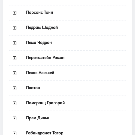
Парсонс Тони
Педрам Шоджай
Пема Чодрон
Перельштейн Роман
Пехов Алексей
Платон
Померанц Григорий
Прем Дивья
Рабиндранат Тагор