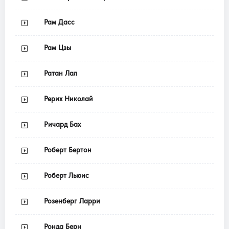
Рам Дасс
Рам Цзы
Ратан Лал
Рерих Николай
Ричард Бах
Роберт Бертон
Роберт Льюис
Розенберг Ларри
Ронда Берн