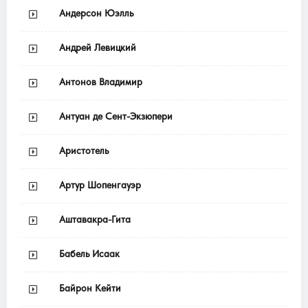
Андерсон Юэлль
Андрей Левицкий
Антонов Владимир
Антуан де Сент-Экзюпери
Аристотель
Артур Шопенгауэр
Аштавакра-Гита
Бабель Исаак
Байрон Кейти