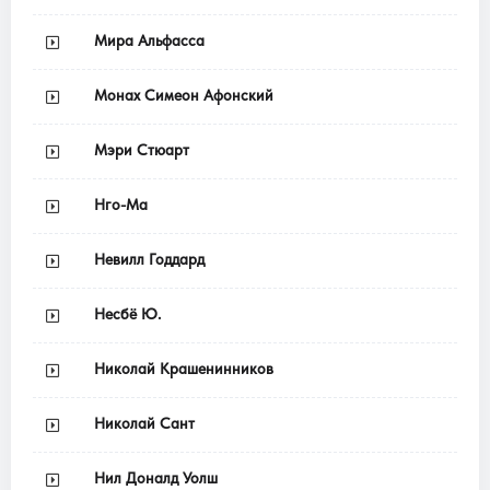
Мира Альфасса
Монах Симеон Афонский
Мэри Стюарт
Нго-Ма
Невилл Годдард
Несбё Ю.
Николай Крашенинников
Николай Сант
Нил Доналд Уолш