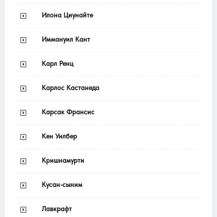
Илона Циунайте
Иммануил Кант
Карл Ренц
Карлос Кастанеда
Карсак Франсис
Кен Уилбер
Кришнамурти
Кусан-сыним
Лавкрафт