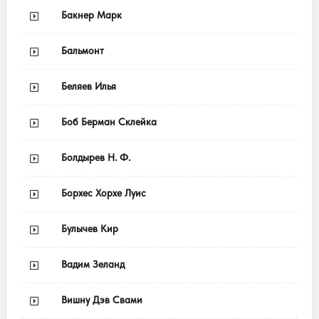
Бакнер Марк
Бальмонт
Беляев Илья
Боб Берман Склейка
Болдырев Н. Ф.
Борхес Хорхе Луис
Булычев Кир
Вадим Зеланд
Вишну Дэв Свами