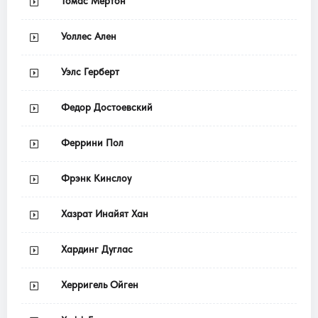
Томас Мертон
Уоллес Ален
Уэлс Герберт
Федор Достоевский
Феррини Пол
Фрэнк Кинслоу
Хазрат Инайят Хан
Хардинг Дуглас
Херригель Ойген