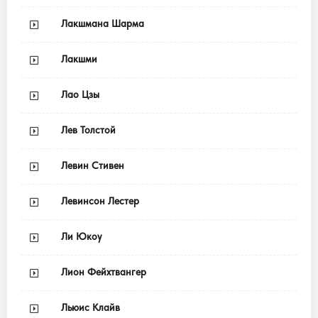
Лакшмана Шарма
Лакшми
Лао Цзы
Лев Толстой
Левин Стивен
Левинсон Лестер
Ли Юкоу
Лион Фейхтвангер
Льюис Клайв