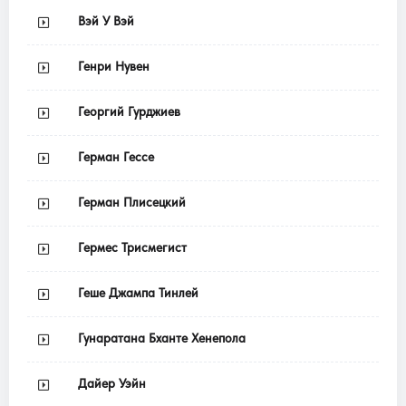
Вэй У Вэй
Генри Нувен
Георгий Гурджиев
Герман Гессе
Герман Плисецкий
Гермес Трисмегист
Геше Джампа Тинлей
Гунаратана Бханте Хенепола
Дайер Уэйн