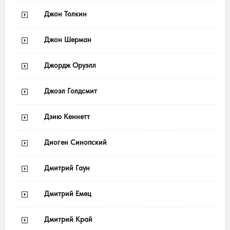
Джон Толкин
Джон Шерман
Джордж Оруэлл
Джоэл Голдсмит
Дзию Кеннетт
Диоген Синопский
Дмитрий Гаун
Дмитрий Емец
Дмитрий Край