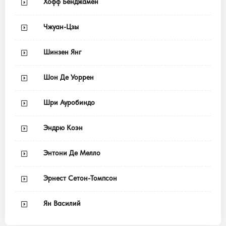
Хофф Бенджамен
Чжуан-Цзы
Шинзен Янг
Шон Де Уоррен
Шри Ауробиндо
Эндрю Коэн
Энтони Де Мелло
Эрнест Сетон-Томпсон
Ян Василий