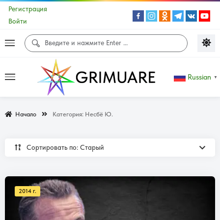
Регистрация
Войти
Russian
▼
Начало
Категория:
Несбё Ю.
Сортировать по: Cтарый
2014 г.