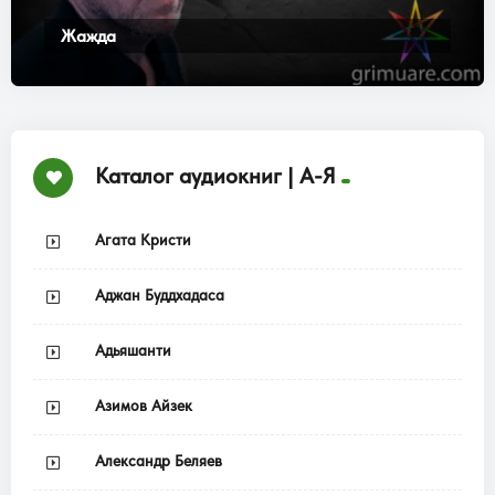
Жажда
Каталог аудиокниг | А-Я
Агата Кристи
Аджан Буддхадаса
Адьяшанти
Азимов Айзек
Александр Беляев