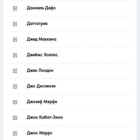
Даниель Дефо
Даттатрея
Джед Маккена
Джеймс Холлис
Джек Лондон
Джо Диспензе
Джозеф Мэрфи
Джон Кабат-Зинн
Джон Маррс