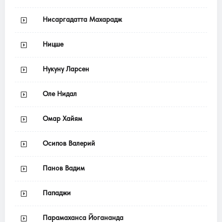
Нисаргадатта Махарадж
Ницше
Нукуну Ларсен
Оле Нидал
Омар Хайям
Осипов Валерий
Панов Вадим
Пападжи
Парамаханса Йогананда