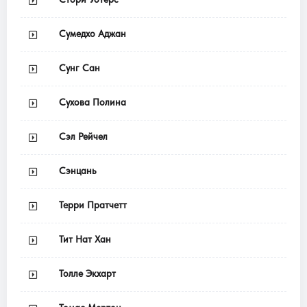
Сумедхо Аджан
Сунг Сан
Сухова Полина
Сэл Рейчел
Сэнцань
Терри Пратчетт
Тит Нат Хан
Толле Экхарт