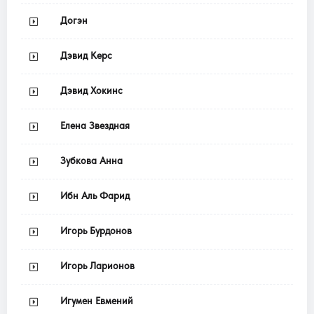
Догэн
Дэвид Керс
Дэвид Хокинс
Елена Звездная
Зубкова Анна
Ибн Аль Фарид
Игорь Бурдонов
Игорь Ларионов
Игумен Евмений