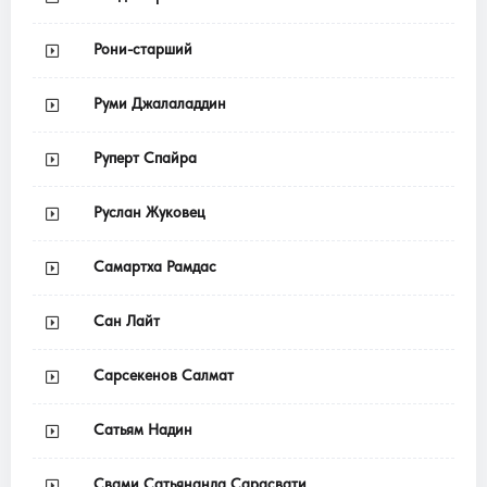
Рони-старший
Руми Джалаладдин
Руперт Спайра
Руслан Жуковец
Самартха Рамдас
Сан Лайт
Сарсекенов Салмат
Сатьям Надин
Свами Сатьянанда Сарасвати