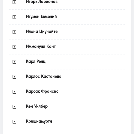
Игорь Ларионов
Игумен Евмений
Илона Циунайте
Иммануил Кант
Карл Ренц
Карлос Кастанеда
Карсак Франсис
Кен Уилбер
Кришнамурти