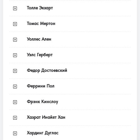
Толле Экхарт
Томас Мертон
Уоллес Ален
Уэлс Герберт
Федор Достоевский
Феррини Пол
Фрэнк Кинслоу
Хазрат Инайят Хан
Хардинг Дуглас