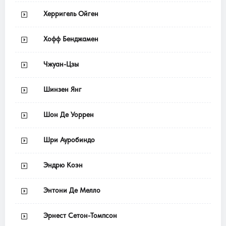
Херригель Ойген
Хофф Бенджамен
Чжуан-Цзы
Шинзен Янг
Шон Де Уоррен
Шри Ауробиндо
Эндрю Коэн
Энтони Де Мелло
Эрнест Сетон-Томпсон