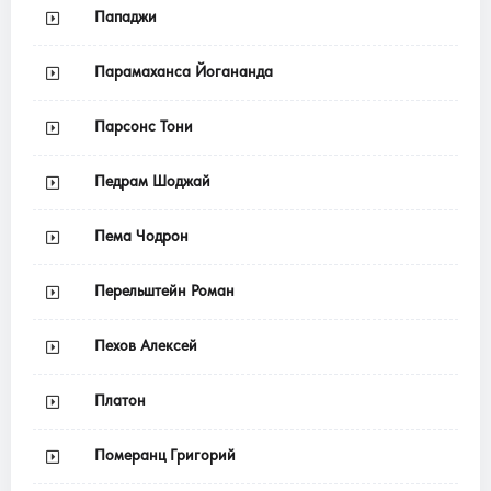
Пападжи
Парамаханса Йогананда
Парсонс Тони
Педрам Шоджай
Пема Чодрон
Перельштейн Роман
Пехов Алексей
Платон
Померанц Григорий