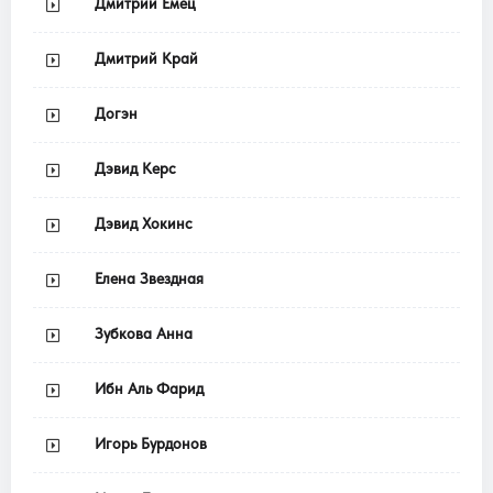
Дмитрий Емец
Дмитрий Край
Догэн
Дэвид Керс
Дэвид Хокинс
Елена Звездная
Зубкова Анна
Ибн Аль Фарид
Игорь Бурдонов