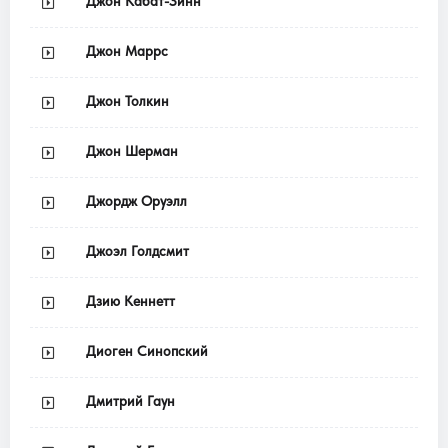
Джон Кабат-Зинн
Джон Маррс
Джон Толкин
Джон Шерман
Джордж Оруэлл
Джоэл Голдсмит
Дзию Кеннетт
Диоген Синопский
Дмитрий Гаун