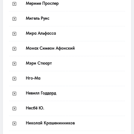
Мериме Проспер
Мигель Руис
Мира Альфасса
Монах Симеон Афонский
Мэри Стюарт
Нго-Ма
Невилл Годдард
Несбё Ю.
Николай Крашенинников