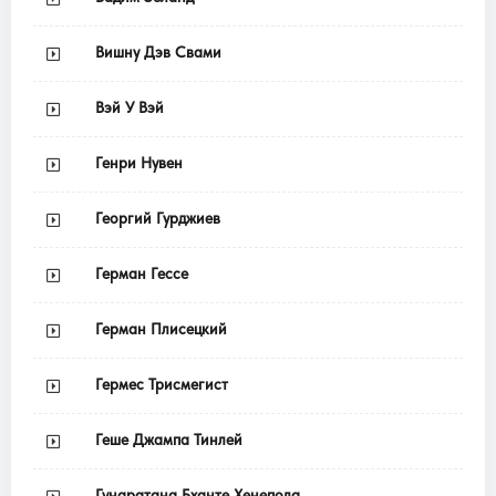
Вишну Дэв Свами
Вэй У Вэй
Генри Нувен
Георгий Гурджиев
Герман Гессе
Герман Плисецкий
Гермес Трисмегист
Геше Джампа Тинлей
Гунаратана Бханте Хенепола