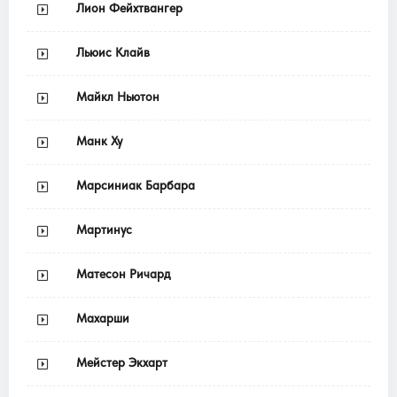
Лион Фейхтвангер
Льюис Клайв
Майкл Ньютон
Манк Ху
Марсиниак Барбара
Мартинус
Матесон Ричард
Махарши
Мейстер Экхарт