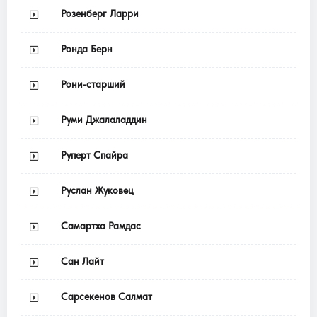
Розенберг Ларри
Ронда Берн
Рони-старший
Руми Джалаладдин
Руперт Спайра
Руслан Жуковец
Самартха Рамдас
Сан Лайт
Сарсекенов Салмат