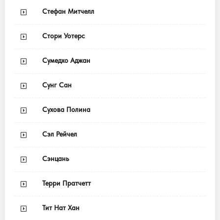
Стефан Митчелл
Стори Уотерс
Сумедхо Аджан
Сунг Сан
Сухова Полина
Сэл Рейчел
Сэнцань
Терри Пратчетт
Тит Нат Хан