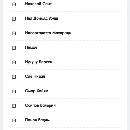
Николай Сант
Нил Доналд Уолш
Нисаргадатта Махарадж
Ницше
Нукуну Ларсен
Оле Нидал
Омар Хайям
Осипов Валерий
Панов Вадим