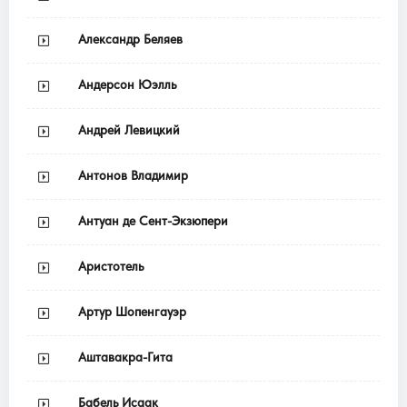
Александр Беляев
Андерсон Юэлль
Андрей Левицкий
Антонов Владимир
Антуан де Сент-Экзюпери
Аристотель
Артур Шопенгауэр
Аштавакра-Гита
Бабель Исаак