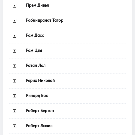
Прем Дивья
Рабиндранат Тагор
Рам Дасс
Рам Цзы
Ратан Лал
Рерих Николай
Ричард Бах
Роберт Бертон
Роберт Льюис