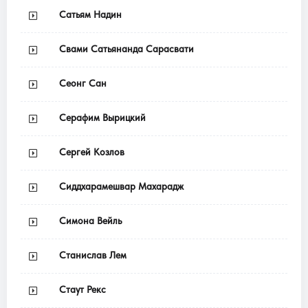
Сатьям Надин
Свами Сатьянанда Сарасвати
Сеонг Сан
Серафим Вырицкий
Сергей Козлов
Сиддхарамешвар Махарадж
Симона Вейль
Станислав Лем
Стаут Рекс