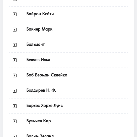
Байрон Кейти
Бакнер Марк
Бальмонт
Беляев Илья
Боб Берман Склейка
Болдырев Н. Ф.
Борхес Хорхе Луис
Булычев Кир
Вадим Зеланд