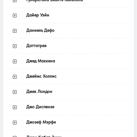
Дайер Уэйн
Даниель Дефо
Даттатрея
Джед Маккена
Джеймс Холлис
Джек Лондон
Джо Диспензе
Джозеф Мэрфи