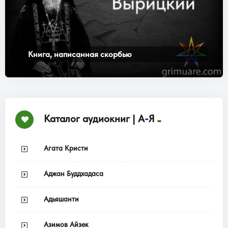
Книга, написанная скорбью
Каталог аудиокниг | А-Я
Агата Кристи
Аджан Буддхадаса
Адьяшанти
Азимов Айзек