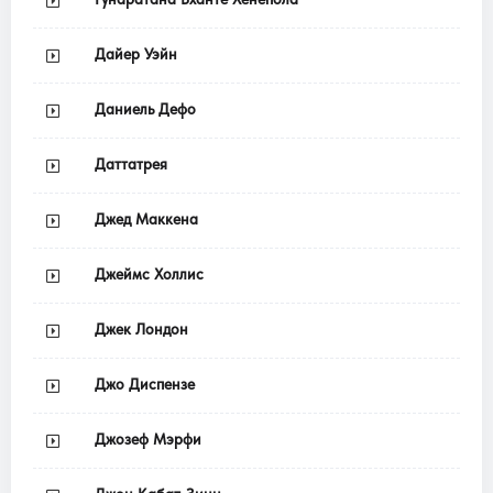
Дайер Уэйн
Даниель Дефо
Даттатрея
Джед Маккена
Джеймс Холлис
Джек Лондон
Джо Диспензе
Джозеф Мэрфи