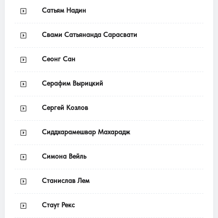
Сатьям Надин
Свами Сатьянанда Сарасвати
Сеонг Сан
Серафим Вырицкий
Сергей Козлов
Сиддхарамешвар Махарадж
Симона Вейль
Станислав Лем
Стаут Рекс