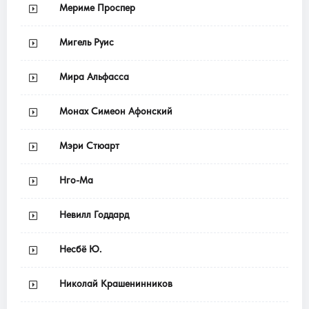
Мериме Проспер
Мигель Руис
Мира Альфасса
Монах Симеон Афонский
Мэри Стюарт
Нго-Ма
Невилл Годдард
Несбё Ю.
Николай Крашенинников