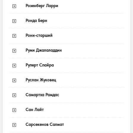
Розенберг Ларри
Ронда Берн
Рони-старший
Руми Джалаладдин
Руперт Спайра
Руслан Жуковец
Самартха Рамдас
Сан Лайт
Сарсекенов Салмат