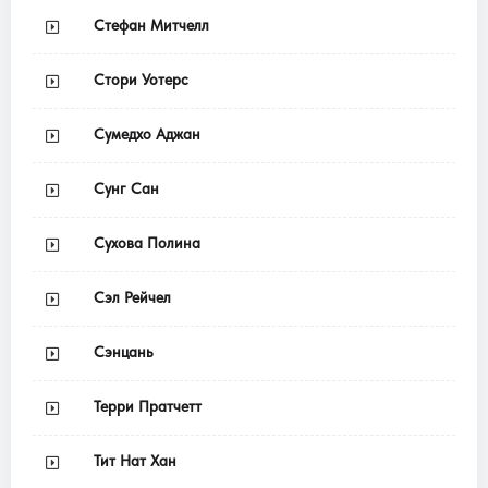
Стефан Митчелл
Стори Уотерс
Сумедхо Аджан
Сунг Сан
Сухова Полина
Сэл Рейчел
Сэнцань
Терри Пратчетт
Тит Нат Хан