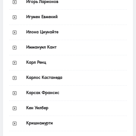
Игорь Ларионов
Игумен Евмений
Илона Циунайте
Иммануил Кант
Карл Ренц
Карлос Кастанеда
Карсак Франсис
Кен Уилбер
Кришнамурти