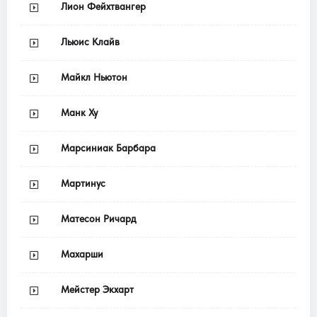
Лион Фейхтвангер
Льюис Клайв
Майкл Ньютон
Манк Ху
Марсиниак Барбара
Мартинус
Матесон Ричард
Махарши
Мейстер Экхарт