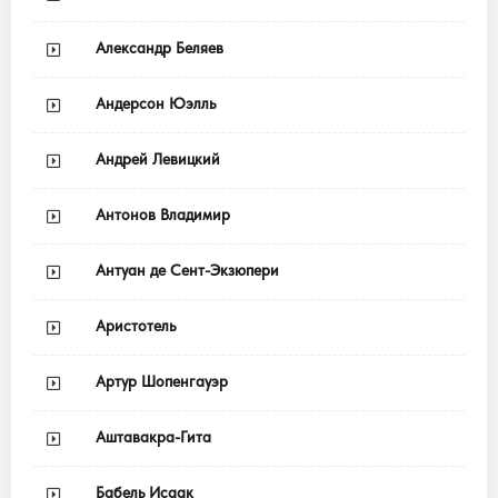
Александр Беляев
Андерсон Юэлль
Андрей Левицкий
Антонов Владимир
Антуан де Сент-Экзюпери
Аристотель
Артур Шопенгауэр
Аштавакра-Гита
Бабель Исаак