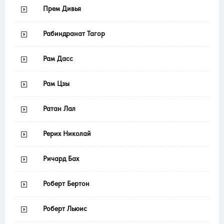
Прем Дивья
Рабиндранат Тагор
Рам Дасс
Рам Цзы
Ратан Лал
Рерих Николай
Ричард Бах
Роберт Бертон
Роберт Льюис