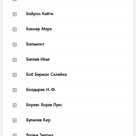
Байрон Кейти
Бакнер Марк
Бальмонт
Беляев Илья
Боб Берман Склейка
Болдырев Н. Ф.
Борхес Хорхе Луис
Булычев Кир
Вадим Зеланд