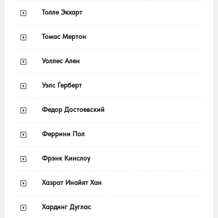
Толле Экхарт
Томас Мертон
Уоллес Ален
Уэлс Герберт
Федор Достоевский
Феррини Пол
Фрэнк Кинслоу
Хазрат Инайят Хан
Хардинг Дуглас