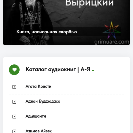
Книга, написанная скорбью
Каталог аудиокниг | А-Я
Агата Кристи
Аджан Буддхадаса
Адьяшанти
Азимов Айзек