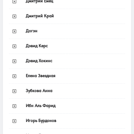
Дмитрий Емец
Дмитрий Край
Догэн
Дэвид Керс
Дэвид Хокинс
Елена Звездная
Зубкова Анна
Ибн Аль Фарид
Игорь Бурдонов