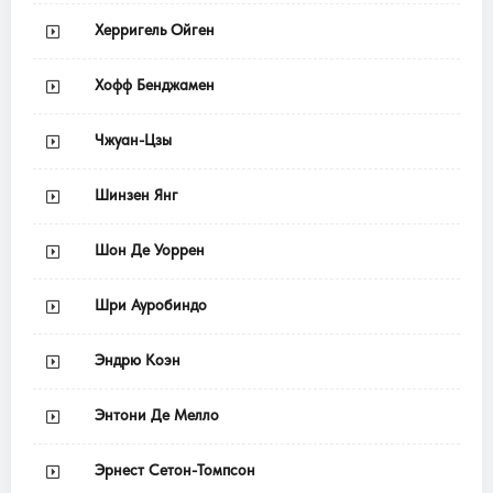
Херригель Ойген
Хофф Бенджамен
Чжуан-Цзы
Шинзен Янг
Шон Де Уоррен
Шри Ауробиндо
Эндрю Коэн
Энтони Де Мелло
Эрнест Сетон-Томпсон