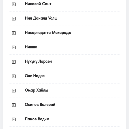
Николай Сант
Нил Доналд Уолш
Нисаргадатта Махарадж
Ницше
Нукуну Ларсен
Оле Нидал
Омар Хайям
Осипов Валерий
Панов Вадим