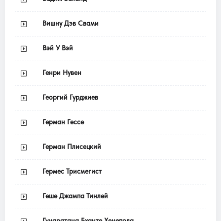
Вишну Дэв Свами
Вэй У Вэй
Генри Нувен
Георгий Гурджиев
Герман Гессе
Герман Плисецкий
Гермес Трисмегист
Геше Джампа Тинлей
Гунаратана Бханте Хенепола