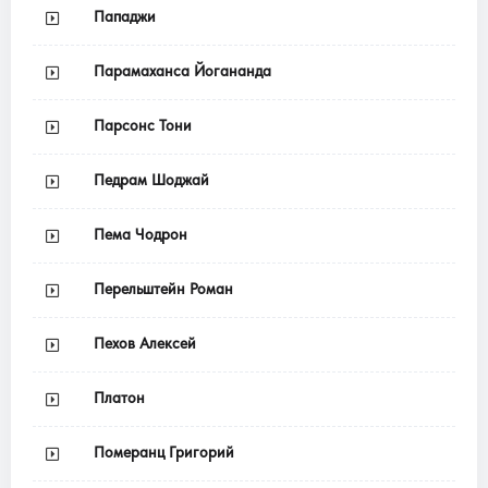
Пападжи
Парамаханса Йогананда
Парсонс Тони
Педрам Шоджай
Пема Чодрон
Перельштейн Роман
Пехов Алексей
Платон
Померанц Григорий