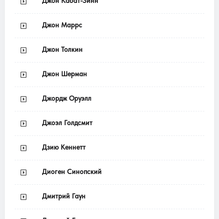
Джон Кабат-Зинн
Джон Маррс
Джон Толкин
Джон Шерман
Джордж Оруэлл
Джоэл Голдсмит
Дзию Кеннетт
Диоген Синопский
Дмитрий Гаун