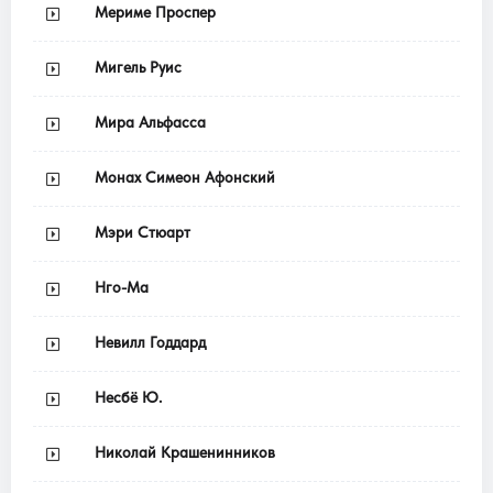
Мериме Проспер
Мигель Руис
Мира Альфасса
Монах Симеон Афонский
Мэри Стюарт
Нго-Ма
Невилл Годдард
Несбё Ю.
Николай Крашенинников