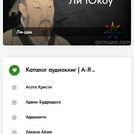
Ле-цзы
Каталог аудиокниг | А-Я
Агата Кристи
Аджан Буддхадаса
Адьяшанти
Азимов Айзек