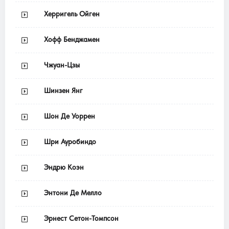
Херригель Ойген
Хофф Бенджамен
Чжуан-Цзы
Шинзен Янг
Шон Де Уоррен
Шри Ауробиндо
Эндрю Коэн
Энтони Де Мелло
Эрнест Сетон-Томпсон