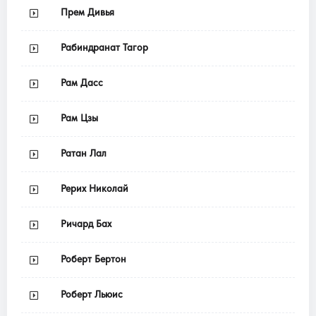
Прем Дивья
Рабиндранат Тагор
Рам Дасс
Рам Цзы
Ратан Лал
Рерих Николай
Ричард Бах
Роберт Бертон
Роберт Льюис