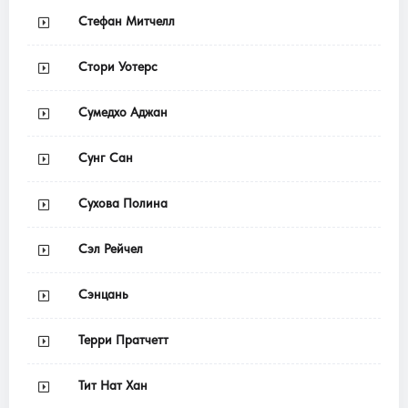
Стефан Митчелл
Стори Уотерс
Сумедхо Аджан
Сунг Сан
Сухова Полина
Сэл Рейчел
Сэнцань
Терри Пратчетт
Тит Нат Хан