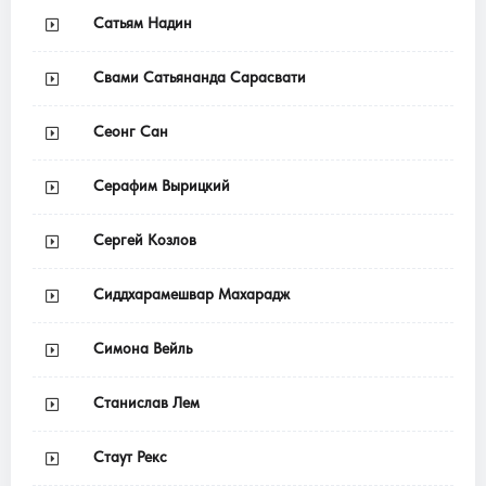
Сатьям Надин
Свами Сатьянанда Сарасвати
Сеонг Сан
Серафим Вырицкий
Сергей Козлов
Сиддхарамешвар Махарадж
Симона Вейль
Станислав Лем
Стаут Рекс