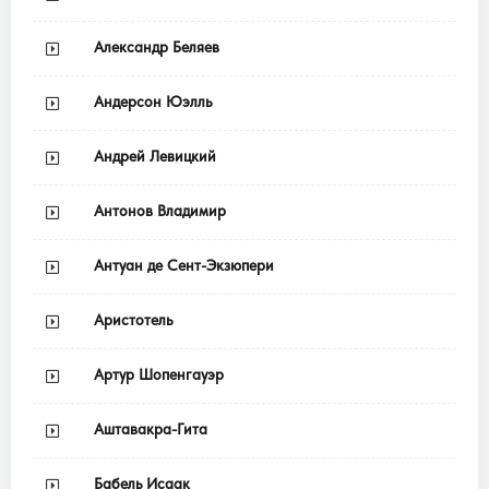
Александр Беляев
Андерсон Юэлль
Андрей Левицкий
Антонов Владимир
Антуан де Сент-Экзюпери
Аристотель
Артур Шопенгауэр
Аштавакра-Гита
Бабель Исаак