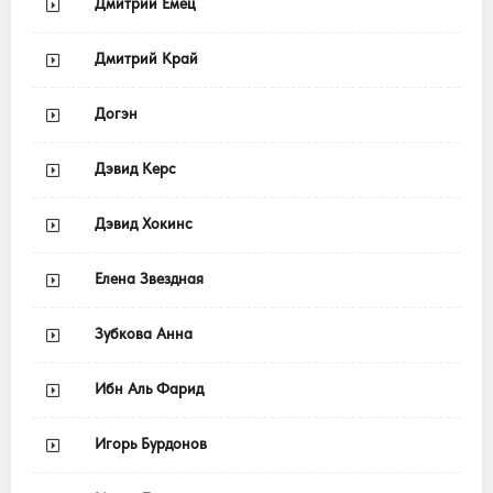
Дмитрий Емец
Дмитрий Край
Догэн
Дэвид Керс
Дэвид Хокинс
Елена Звездная
Зубкова Анна
Ибн Аль Фарид
Игорь Бурдонов