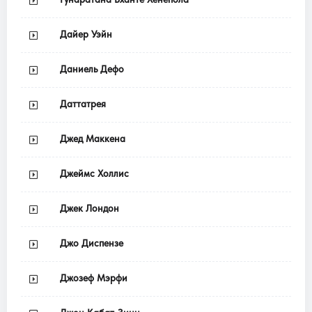
Дайер Уэйн
Даниель Дефо
Даттатрея
Джед Маккена
Джеймс Холлис
Джек Лондон
Джо Диспензе
Джозеф Мэрфи