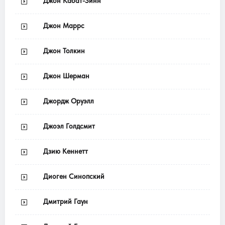
Джон Кабат-Зинн
Джон Маррс
Джон Толкин
Джон Шерман
Джордж Оруэлл
Джоэл Голдсмит
Дзию Кеннетт
Диоген Синопский
Дмитрий Гаун