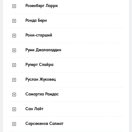
Розенберг Ларри
Ронда Берн
Рони-старший
Руми Джалаладдин
Руперт Спайра
Руслан Жуковец
Самартха Рамдас
Сан Лайт
Сарсекенов Салмат