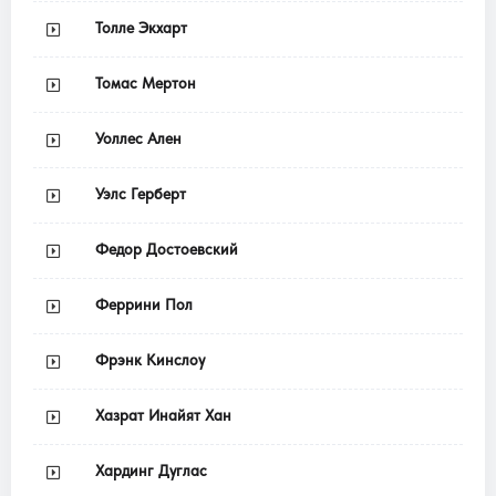
Толле Экхарт
Томас Мертон
Уоллес Ален
Уэлс Герберт
Федор Достоевский
Феррини Пол
Фрэнк Кинслоу
Хазрат Инайят Хан
Хардинг Дуглас