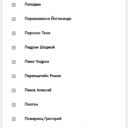
Пападжи
Парамаханса Йогананда
Парсонс Тони
Педрам Шоджай
Пема Чодрон
Перельштейн Роман
Пехов Алексей
Платон
Померанц Григорий