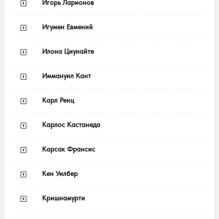
Игорь Ларионов
Игумен Евмений
Илона Циунайте
Иммануил Кант
Карл Ренц
Карлос Кастанеда
Карсак Франсис
Кен Уилбер
Кришнамурти