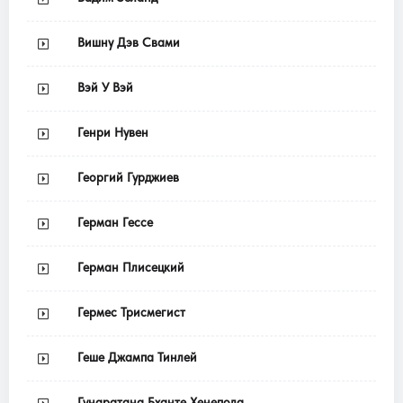
Вишну Дэв Свами
Вэй У Вэй
Генри Нувен
Георгий Гурджиев
Герман Гессе
Герман Плисецкий
Гермес Трисмегист
Геше Джампа Тинлей
Гунаратана Бханте Хенепола