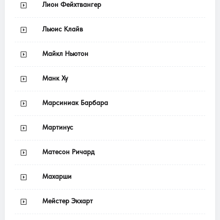
Лион Фейхтвангер
Льюис Клайв
Майкл Ньютон
Манк Ху
Марсиниак Барбара
Мартинус
Матесон Ричард
Махарши
Мейстер Экхарт