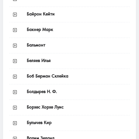
Байрон Кейти
Бакнер Марк
Бальмонт
Беляев Илья
Боб Берман Склейка
Болдырев Н. Ф.
Борхес Хорхе Луис
Булычев Кир
Вадим Зеланд