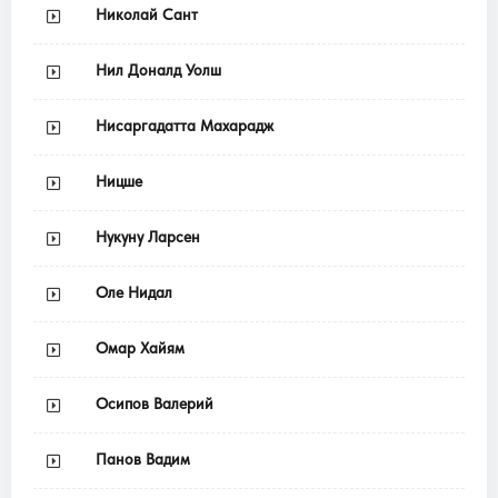
Николай Сант
Нил Доналд Уолш
Нисаргадатта Махарадж
Ницше
Нукуну Ларсен
Оле Нидал
Омар Хайям
Осипов Валерий
Панов Вадим