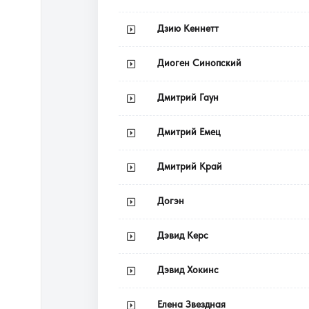
Дзию Кеннетт
Диоген Синопский
Дмитрий Гаун
Дмитрий Емец
Дмитрий Край
Догэн
Дэвид Керс
Дэвид Хокинс
Елена Звездная