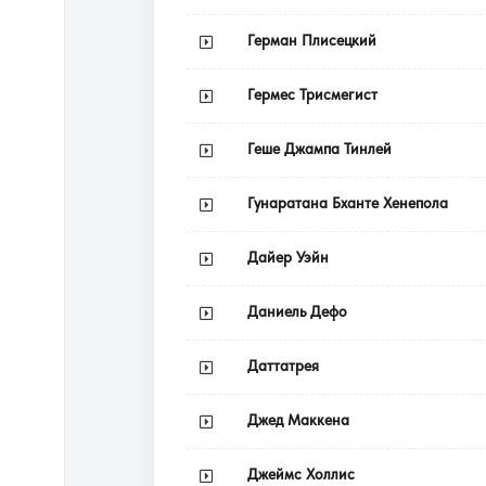
Герман Плисецкий
Гермес Трисмегист
Геше Джампа Тинлей
Гунаратана Бханте Хенепола
Дайер Уэйн
Даниель Дефо
Даттатрея
Джед Маккена
Джеймс Холлис