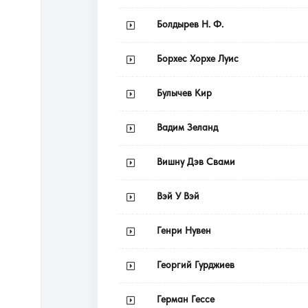
Болдырев Н. Ф.
Борхес Хорхе Луис
Булычев Кир
Вадим Зеланд
Вишну Дэв Свами
Вэй У Вэй
Генри Нувен
Георгий Гурджиев
Герман Гессе