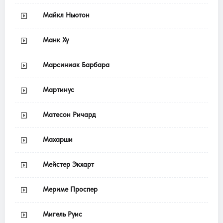
Майкл Ньютон
Манк Ху
Марсиниак Барбара
Мартинус
Матесон Ричард
Махарши
Мейстер Экхарт
Мериме Проспер
Мигель Руис