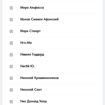
Мира Альфасса
Монах Симеон Афонский
Мэри Стюарт
Нго-Ма
Невилл Годдард
Несбё Ю.
Николай Крашенинников
Николай Сант
Нил Доналд Уолш