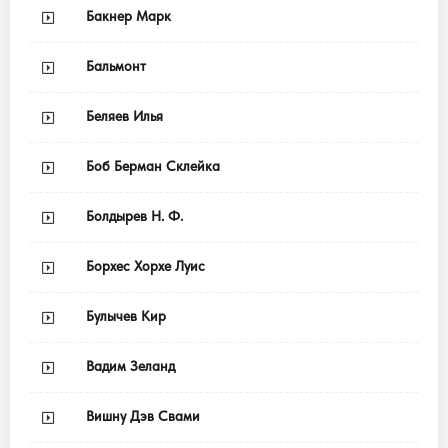
Бакнер Марк
Бальмонт
Беляев Илья
Боб Берман Склейка
Болдырев Н. Ф.
Борхес Хорхе Луис
Булычев Кир
Вадим Зеланд
Вишну Дэв Свами