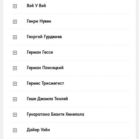
Вэй У Вэй
Генри Нувен
Георгий Гурджиев
Герман Гессе
Герман Плисецкий
Гермес Трисмегист
Геше Джампа Тинлей
Гунаратана Бханте Хенепола
Дайер Уэйн