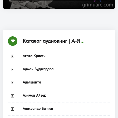
Каталог аудиокниг | А-Я
Агата Кристи
Аджан Буддхадаса
Адьяшанти
Азимов Айзек
Александр Беляев