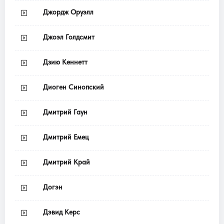
Джордж Оруэлл
Джоэл Голдсмит
Дзию Кеннетт
Диоген Синопский
Дмитрий Гаун
Дмитрий Емец
Дмитрий Край
Догэн
Дэвид Керс