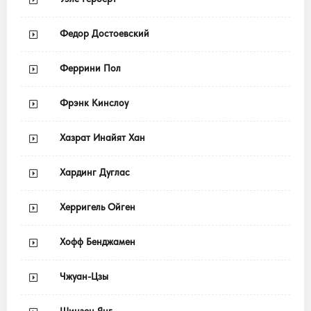
Федор Достоевский
Феррини Пол
Фрэнк Кинслоу
Хазрат Инайят Хан
Хардинг Дуглас
Херригель Ойген
Хофф Бенджамен
Чжуан-Цзы
Шинзен Янг