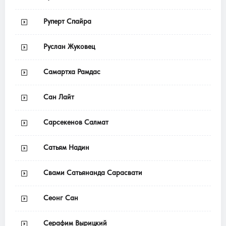
Руперт Спайра
Руслан Жуковец
Самартха Рамдас
Сан Лайт
Сарсекенов Салмат
Сатьям Надин
Свами Сатьянанда Сарасвати
Сеонг Сан
Серафим Вырицкий