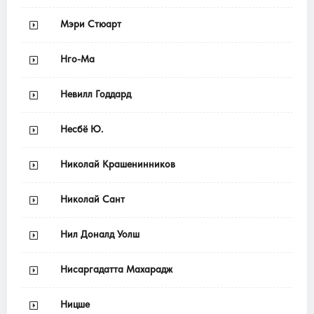
Мэри Стюарт
Нго-Ма
Невилл Годдард
Несбё Ю.
Николай Крашенинников
Николай Сант
Нил Доналд Уолш
Нисаргадатта Махарадж
Ницше