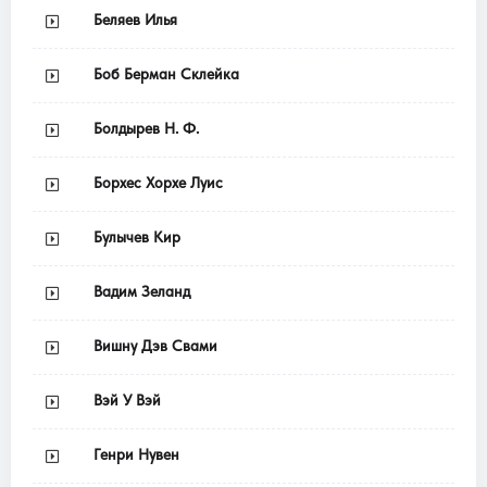
Беляев Илья
Боб Берман Склейка
Болдырев Н. Ф.
Борхес Хорхе Луис
Булычев Кир
Вадим Зеланд
Вишну Дэв Свами
Вэй У Вэй
Генри Нувен