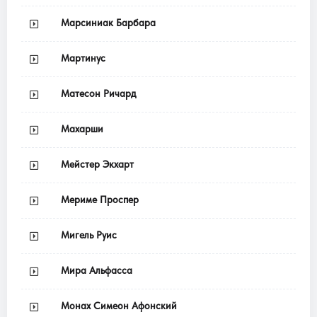
Марсиниак Барбара
Мартинус
Матесон Ричард
Махарши
Мейстер Экхарт
Мериме Проспер
Мигель Руис
Мира Альфасса
Монах Симеон Афонский