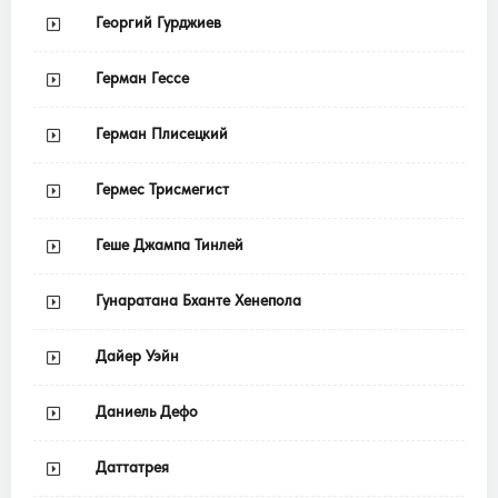
Георгий Гурджиев
Герман Гессе
Герман Плисецкий
Гермес Трисмегист
Геше Джампа Тинлей
Гунаратана Бханте Хенепола
Дайер Уэйн
Даниель Дефо
Даттатрея