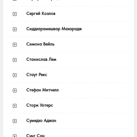
Сергей Козлов
Сиддхарамешвар Махарадж
Симона Вейль
Станислав Лем
Стаут Рекс
Стефан Митчелл
Стори Уотерс
Сумедхо Аджан
Сунг Сан