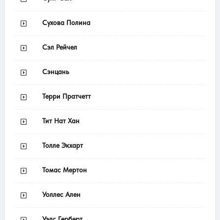
Сухова Полина
Сэл Рейчел
Сэнцань
Терри Пратчетт
Тит Нат Хан
Толле Экхарт
Томас Мертон
Уоллес Ален
Уэлс Герберт