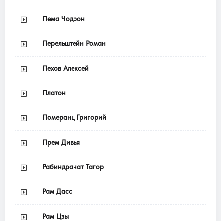
Пема Чодрон
Перельштейн Роман
Пехов Алексей
Платон
Померанц Григорий
Прем Дивья
Рабиндранат Тагор
Рам Дасс
Рам Цзы