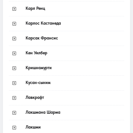
Карл Ренц
Карлос Кастанеда
Карсак Франсис
Кен Уилбер
Кришнамурти
Кусан-сыним
Лавкрафт
Лакшмана Шарма
Лакшми