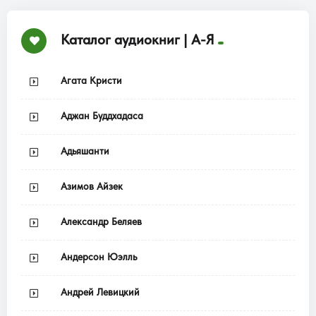
Каталог аудиокниг | А-Я
Агата Кристи
Аджан Буддхадаса
Адьяшанти
Азимов Айзек
Александр Беляев
Андерсон Юэлль
Андрей Левицкий