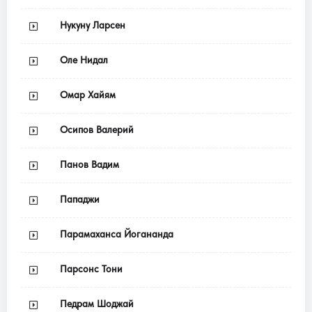
Нукуну Ларсен
Оле Нидал
Омар Хайям
Осипов Валерий
Панов Вадим
Пападжи
Парамаханса Йогананда
Парсонс Тони
Педрам Шоджай