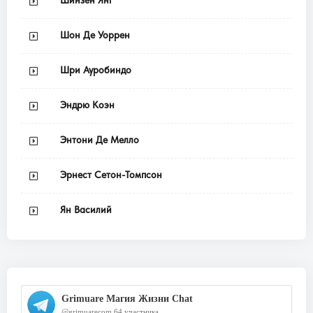
Шон Де Уоррен
Шри Ауробиндо
Эндрю Коэн
Энтони Де Мелло
Эрнест Сетон-Томпсон
Ян Василий