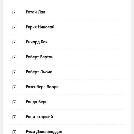
Ратан Лал
Рерих Николай
Ричард Бах
Роберт Бертон
Роберт Льюис
Розенберг Ларри
Ронда Берн
Рони-старший
Руми Джалаладдин