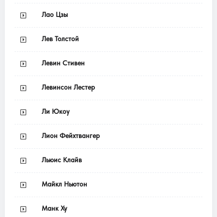
Лао Цзы
Лев Толстой
Левин Стивен
Левинсон Лестер
Ли Юкоу
Лион Фейхтвангер
Льюис Клайв
Майкл Ньютон
Манк Ху