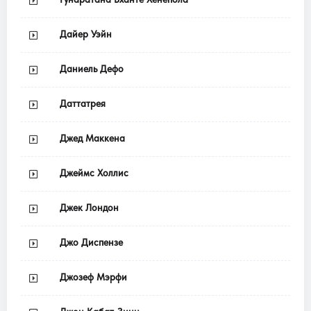
Дайер Уэйн
Даниель Дефо
Даттатрея
Джед Маккена
Джеймс Холлис
Джек Лондон
Джо Диспензе
Джозеф Мэрфи