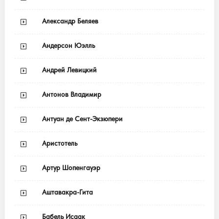
Александр Беляев
Андерсон Юэлль
Андрей Левицкий
Антонов Владимир
Антуан де Сент-Экзюпери
Аристотель
Артур Шопенгауэр
Аштавакра-Гита
Бабель Исаак