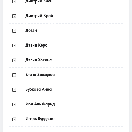
Дмитрий Емец
Дмитрий Край
Догэн
Дэвид Керс
Дэвид Хокинс
Елена Звездная
Зубкова Анна
Ибн Аль Фарид
Игорь Бурдонов