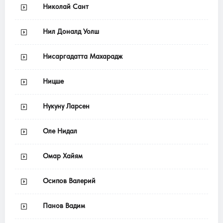
Николай Сант
Нил Доналд Уолш
Нисаргадатта Махарадж
Ницше
Нукуну Ларсен
Оле Нидал
Омар Хайям
Осипов Валерий
Панов Вадим