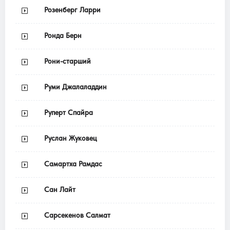
Розенберг Ларри
Ронда Берн
Рони-старший
Руми Джалаладдин
Руперт Спайра
Руслан Жуковец
Самартха Рамдас
Сан Лайт
Сарсекенов Салмат