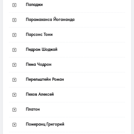
Пападжи
Парамаханса Йогананда
Парсонс Тони
Педрам Шоджай
Пема Чодрон
Перельштейн Роман
Пехов Алексей
Платон
Померанц Григорий