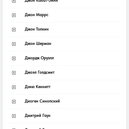
Джон Кабат-Зинн
Джон Маррс
Джон Толкин
Джон Шерман
Джордж Оруэлл
Джоэл Голдсмит
Дзию Кеннетт
Диоген Синопский
Дмитрий Гаун