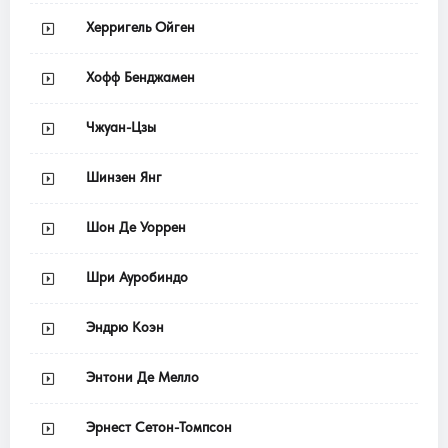
Херригель Ойген
Хофф Бенджамен
Чжуан-Цзы
Шинзен Янг
Шон Де Уоррен
Шри Ауробиндо
Эндрю Коэн
Энтони Де Мелло
Эрнест Сетон-Томпсон