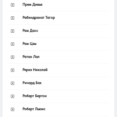
Прем Дивья
Рабиндранат Тагор
Рам Дасс
Рам Цзы
Ратан Лал
Рерих Николай
Ричард Бах
Роберт Бертон
Роберт Льюис