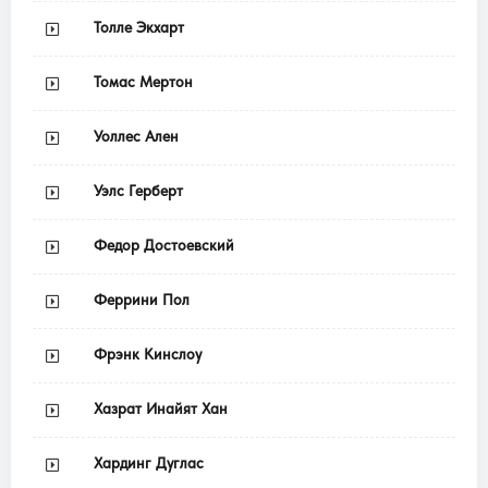
Толле Экхарт
Томас Мертон
Уоллес Ален
Уэлс Герберт
Федор Достоевский
Феррини Пол
Фрэнк Кинслоу
Хазрат Инайят Хан
Хардинг Дуглас