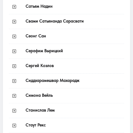
Сатьям Надин
Свами Сатьянанда Сарасвати
Сеонг Сан
Серафим Вырицкий
Сергей Козлов
Сиддхарамешвар Махарадж
Симона Вейль
Станислав Лем
Стаут Рекс