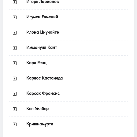
Игорь Ларионов
Игумен Евмений
Илона Циунайте
Иммануил Кант
Карл Ренц
Карлос Кастанеда
Карсак Франсис
Кен Уилбер
Кришнамурти