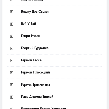
Вишну Дэв Свами
Вэй У Вэй
Генри Нувен
Георгий Гурджиев
Герман Гессе
Герман Плисецкий
Гермес Трисмегист
Геше Джампа Тинлей
Гунаратана Бханте Хенепола