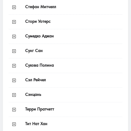
Стефан Митчелл
Стори Уотерс
Сумедхо Аджан
Сунг Сан
Сухова Полина
Сэл Рейчел
Сэнцань
Терри Пратчетт
Тит Нат Хан