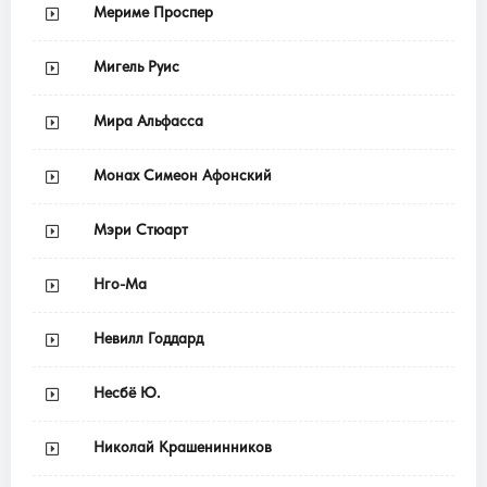
Мериме Проспер
Мигель Руис
Мира Альфасса
Монах Симеон Афонский
Мэри Стюарт
Нго-Ма
Невилл Годдард
Несбё Ю.
Николай Крашенинников