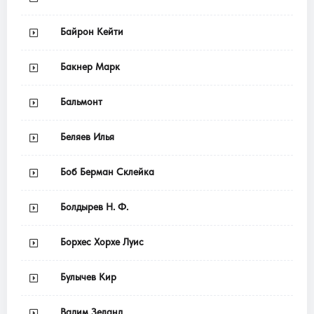
Байрон Кейти
Бакнер Марк
Бальмонт
Беляев Илья
Боб Берман Склейка
Болдырев Н. Ф.
Борхес Хорхе Луис
Булычев Кир
Вадим Зеланд