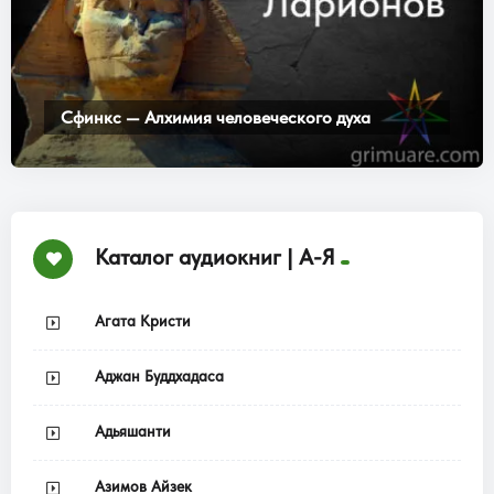
Сфинкс — Алхимия человеческого духа
Каталог аудиокниг | А-Я
Агата Кристи
Аджан Буддхадаса
Адьяшанти
Азимов Айзек