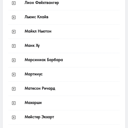
Лион Фейхтвангер
Льюис Клайв
Майкл Ньютон
Манк Ху
Марсиниак Барбара
Мартинус
Матесон Ричард
Махарши
Мейстер Экхарт