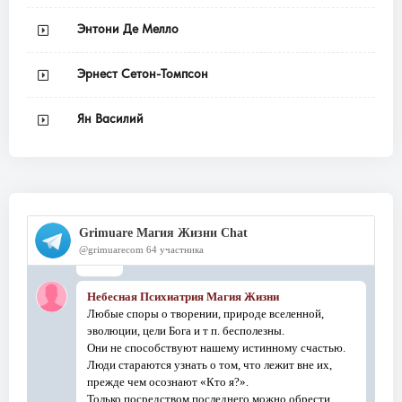
Энтони Де Мелло
Эрнест Сетон-Томпсон
Ян Василий