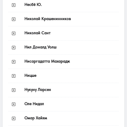
Несбё Ю.
Николай Крашенинников
Николай Сант
Нил Доналд Уолш
Нисаргадатта Махарадж
Ницше
Нукуну Ларсен
Оле Нидал
Омар Хайям