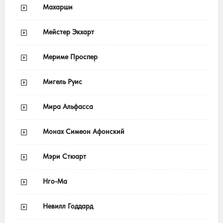
Махарши
Мейстер Экхарт
Мериме Проспер
Мигель Руис
Мира Альфасса
Монах Симеон Афонский
Мэри Стюарт
Нго-Ма
Невилл Годдард