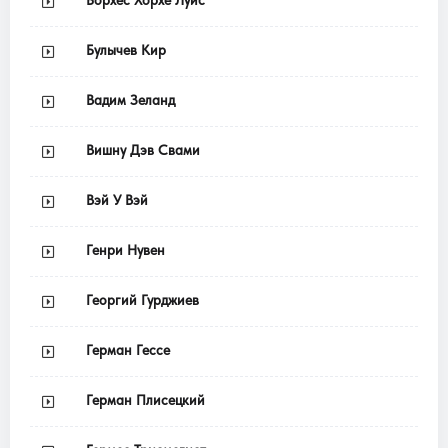
Борхес Хорхе Луис
Булычев Кир
Вадим Зеланд
Вишну Дэв Свами
Вэй У Вэй
Генри Нувен
Георгий Гурджиев
Герман Гессе
Герман Плисецкий