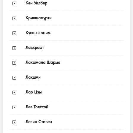
Кен Уилбер
Кришнамурти
Кусан-сыним
Лавкрафт
Лакшмана Шарма
Лакшми
Лао Цзы
Лев Толстой
Левин Стивен