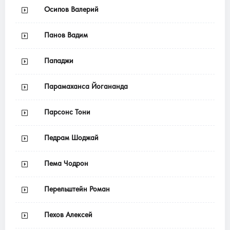
Осипов Валерий
Панов Вадим
Пападжи
Парамаханса Йогананда
Парсонс Тони
Педрам Шоджай
Пема Чодрон
Перельштейн Роман
Пехов Алексей