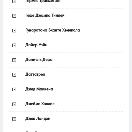
Гермес Трисмегист
Геше Джампа Тинлей
Гунаратана Бханте Хенепола
Дайер Уэйн
Даниель Дефо
Даттатрея
Джед Маккена
Джеймс Холлис
Джек Лондон