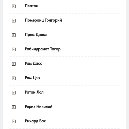
Платон
Померанц Григорий
Прем Дивья
Рабиндранат Тагор
Рам Дасс
Рам Цзы
Ратан Лал
Рерих Николай
Ричард Бах