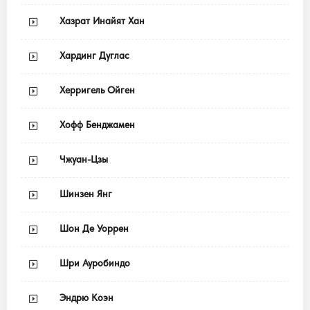
Хазрат Инайят Хан
Хардинг Дуглас
Херригель Ойген
Хофф Бенджамен
Чжуан-Цзы
Шинзен Янг
Шон Де Уоррен
Шри Ауробиндо
Эндрю Коэн