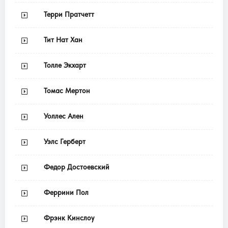
Терри Пратчетт
Тит Нат Хан
Толле Экхарт
Томас Мертон
Уоллес Ален
Уэлс Герберт
Федор Достоевский
Феррини Пол
Фрэнк Кинслоу