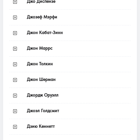
Джо Диспензе
Джозеф Мэрфи
Джон Кабат-Зинн
Джон Маррс
Джон Толкин
Джон Шерман
Джордж Оруэлл
Джоэл Голдсмит
Дзию Кеннетт