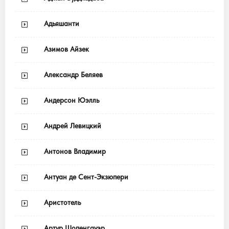
Адьяшанти
Азимов Айзек
Александр Беляев
Андерсон Юэлль
Андрей Левицкий
Антонов Владимир
Антуан де Сент-Экзюпери
Аристотель
Артур Шопенгауэр