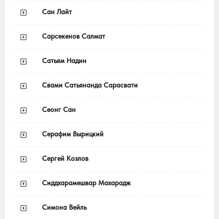
Сан Лайт
Сарсекенов Салмат
Сатьям Надин
Свами Сатьянанда Сарасвати
Сеонг Сан
Серафим Вырицкий
Сергей Козлов
Сиддхарамешвар Махарадж
Симона Вейль