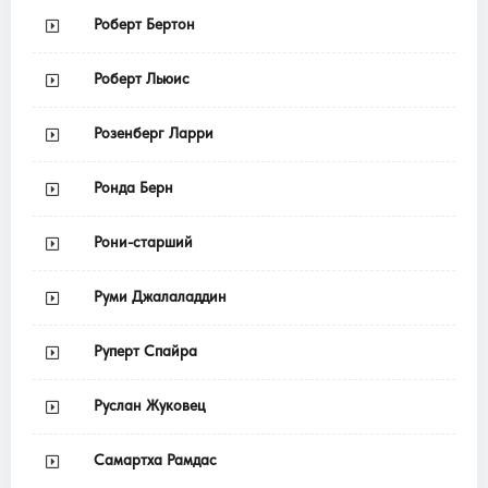
Роберт Бертон
Роберт Льюис
Розенберг Ларри
Ронда Берн
Рони-старший
Руми Джалаладдин
Руперт Спайра
Руслан Жуковец
Самартха Рамдас