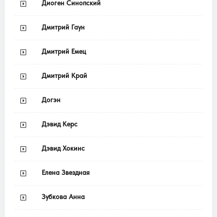
Диоген Синопский
Дмитрий Гаун
Дмитрий Емец
Дмитрий Край
Догэн
Дэвид Керс
Дэвид Хокинс
Елена Звездная
Зубкова Анна