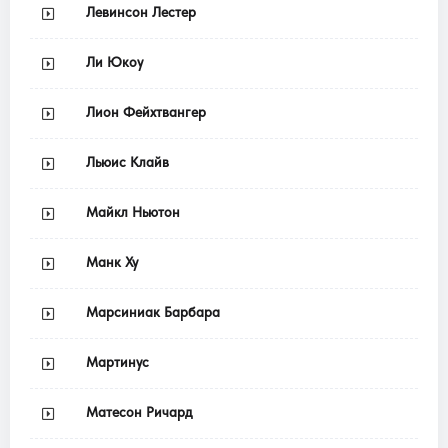
Левинсон Лестер
Ли Юкоу
Лион Фейхтвангер
Льюис Клайв
Майкл Ньютон
Манк Ху
Марсиниак Барбара
Мартинус
Матесон Ричард