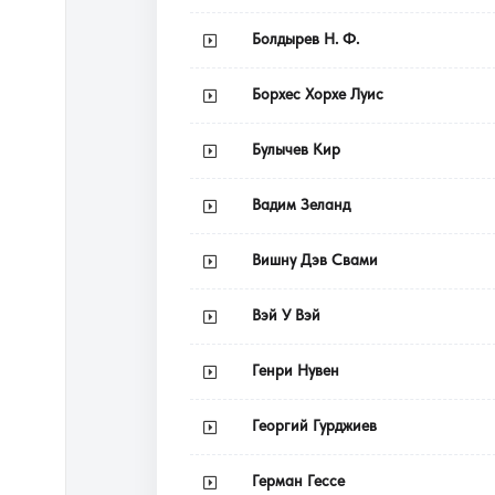
Болдырев Н. Ф.
Борхес Хорхе Луис
Булычев Кир
Вадим Зеланд
Вишну Дэв Свами
Вэй У Вэй
Генри Нувен
Георгий Гурджиев
Герман Гессе