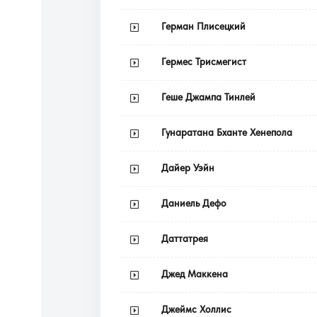
Герман Плисецкий
Гермес Трисмегист
Геше Джампа Тинлей
Гунаратана Бханте Хенепола
Дайер Уэйн
Даниель Дефо
Даттатрея
Джед Маккена
Джеймс Холлис