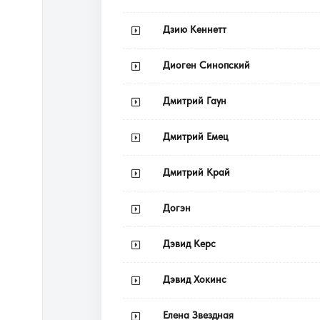
Дзию Кеннетт
Диоген Синопский
Дмитрий Гаун
Дмитрий Емец
Дмитрий Край
Догэн
Дэвид Керс
Дэвид Хокинс
Елена Звездная