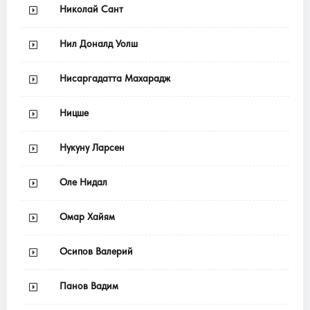
Николай Сант
Нил Доналд Уолш
Нисаргадатта Махарадж
Ницше
Нукуну Ларсен
Оле Нидал
Омар Хайям
Осипов Валерий
Панов Вадим