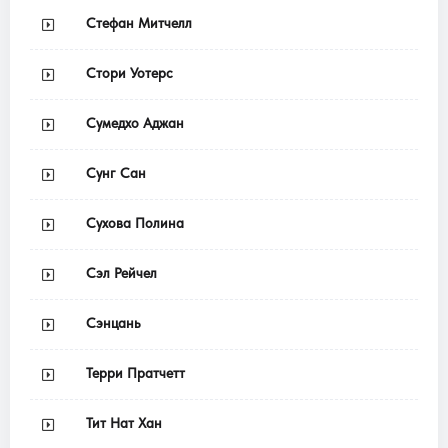
Стефан Митчелл
Стори Уотерс
Сумедхо Аджан
Сунг Сан
Сухова Полина
Сэл Рейчел
Сэнцань
Терри Пратчетт
Тит Нат Хан