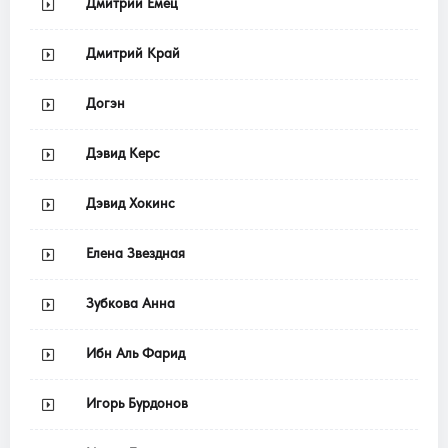
Дмитрий Емец
Дмитрий Край
Догэн
Дэвид Керс
Дэвид Хокинс
Елена Звездная
Зубкова Анна
Ибн Аль Фарид
Игорь Бурдонов