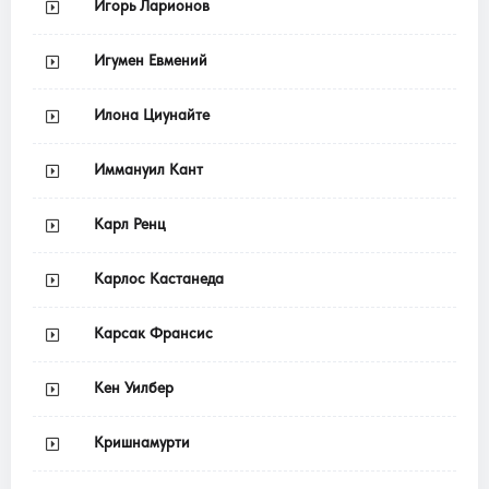
Игорь Ларионов
Игумен Евмений
Илона Циунайте
Иммануил Кант
Карл Ренц
Карлос Кастанеда
Карсак Франсис
Кен Уилбер
Кришнамурти