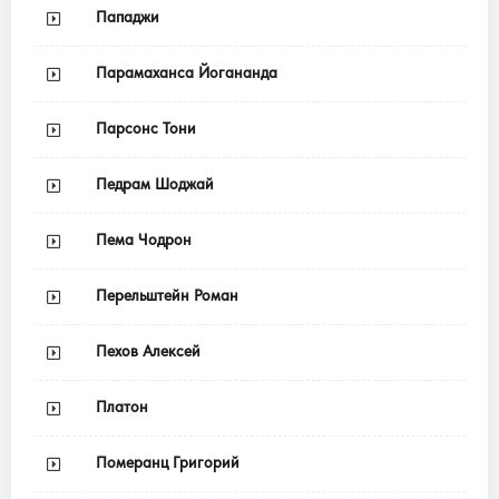
Пападжи
Парамаханса Йогананда
Парсонс Тони
Педрам Шоджай
Пема Чодрон
Перельштейн Роман
Пехов Алексей
Платон
Померанц Григорий