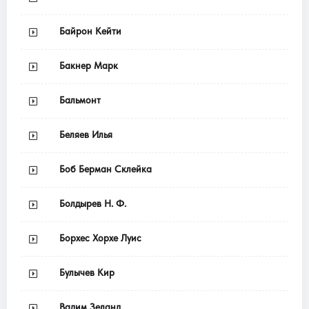
Байрон Кейти
Бакнер Марк
Бальмонт
Беляев Илья
Боб Берман Склейка
Болдырев Н. Ф.
Борхес Хорхе Луис
Булычев Кир
Вадим Зеланд