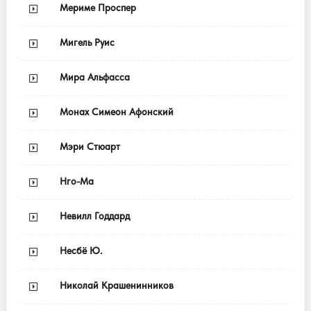
Мериме Проспер
Мигель Руис
Мира Альфасса
Монах Симеон Афонский
Мэри Стюарт
Нго-Ма
Невилл Годдард
Несбё Ю.
Николай Крашенинников