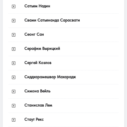
Сатьям Надин
Свами Сатьянанда Сарасвати
Сеонг Сан
Серафим Вырицкий
Сергей Козлов
Сиддхарамешвар Махарадж
Симона Вейль
Станислав Лем
Стаут Рекс