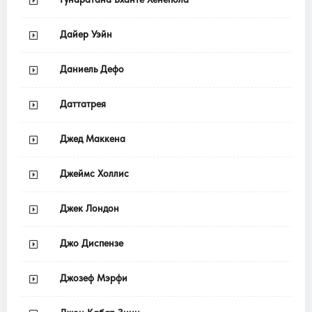
Дайер Уэйн
Даниель Дефо
Даттатрея
Джед Маккена
Джеймс Холлис
Джек Лондон
Джо Диспензе
Джозеф Мэрфи