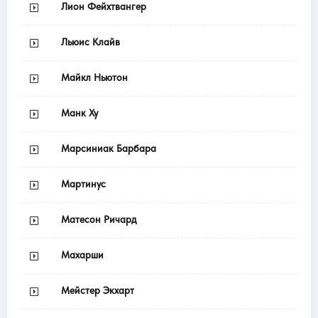
Лион Фейхтвангер
Льюис Клайв
Майкл Ньютон
Манк Ху
Марсиниак Барбара
Мартинус
Матесон Ричард
Махарши
Мейстер Экхарт