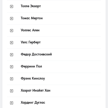
Толле Экхарт
Томас Мертон
Уоллес Ален
Уэлс Герберт
Федор Достоевский
Феррини Пол
Фрэнк Кинслоу
Хазрат Инайят Хан
Хардинг Дуглас