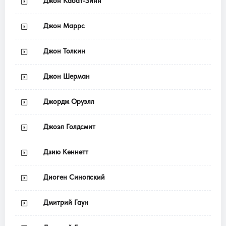
Джон Кабат-Зинн
Джон Маррс
Джон Толкин
Джон Шерман
Джордж Оруэлл
Джоэл Голдсмит
Дзию Кеннетт
Диоген Синопский
Дмитрий Гаун