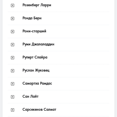
Розенберг Ларри
Ронда Берн
Рони-старший
Руми Джалаладдин
Руперт Спайра
Руслан Жуковец
Самартха Рамдас
Сан Лайт
Сарсекенов Салмат