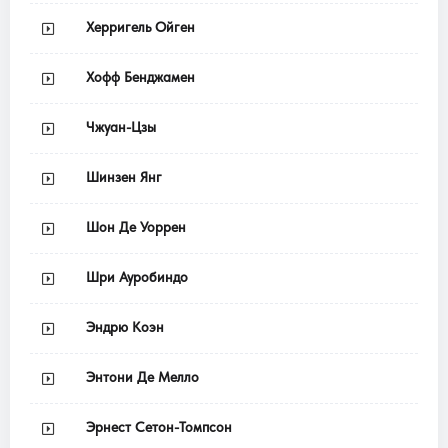
Херригель Ойген
Хофф Бенджамен
Чжуан-Цзы
Шинзен Янг
Шон Де Уоррен
Шри Ауробиндо
Эндрю Коэн
Энтони Де Мелло
Эрнест Сетон-Томпсон