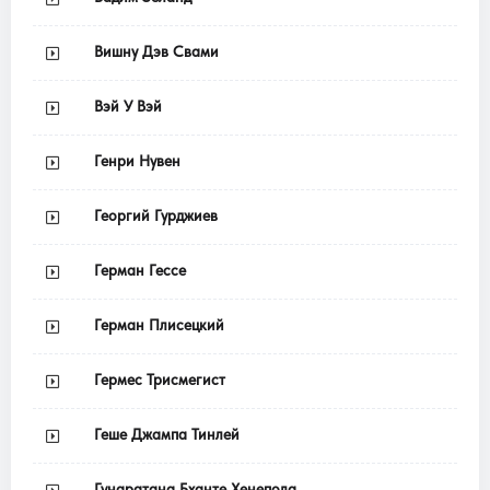
Вишну Дэв Свами
Вэй У Вэй
Генри Нувен
Георгий Гурджиев
Герман Гессе
Герман Плисецкий
Гермес Трисмегист
Геше Джампа Тинлей
Гунаратана Бханте Хенепола