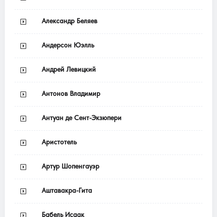
Александр Беляев
Андерсон Юэлль
Андрей Левицкий
Антонов Владимир
Антуан де Сент-Экзюпери
Аристотель
Артур Шопенгауэр
Аштавакра-Гита
Бабель Исаак