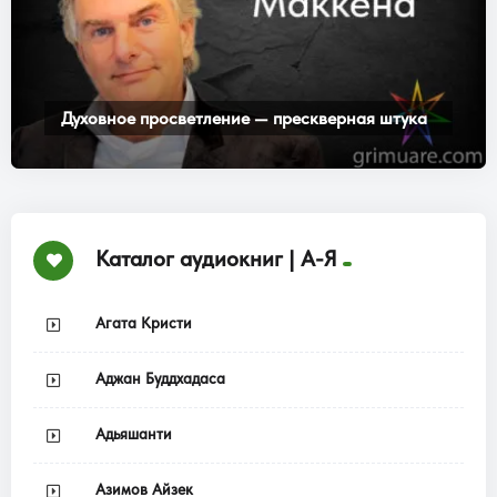
Духовное просветление — прескверная штука
Каталог аудиокниг | А-Я
Агата Кристи
Аджан Буддхадаса
Адьяшанти
Азимов Айзек