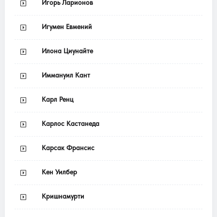
Игорь Ларионов
Игумен Евмений
Илона Циунайте
Иммануил Кант
Карл Ренц
Карлос Кастанеда
Карсак Франсис
Кен Уилбер
Кришнамурти