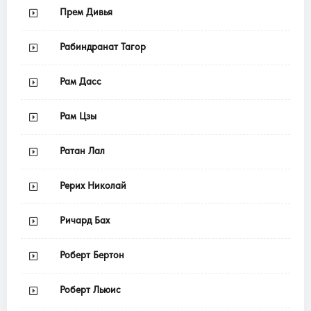
Прем Дивья
Рабиндранат Тагор
Рам Дасс
Рам Цзы
Ратан Лал
Рерих Николай
Ричард Бах
Роберт Бертон
Роберт Льюис