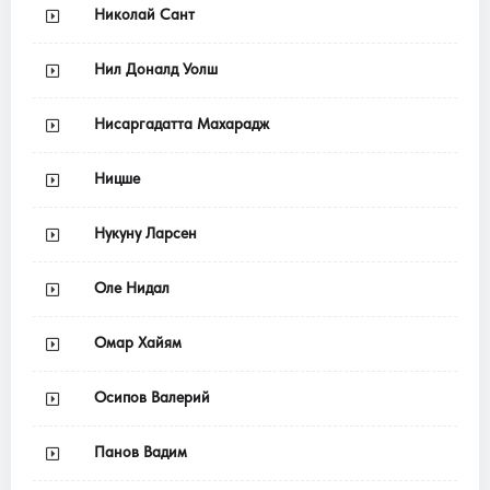
Николай Сант
Нил Доналд Уолш
Нисаргадатта Махарадж
Ницше
Нукуну Ларсен
Оле Нидал
Омар Хайям
Осипов Валерий
Панов Вадим