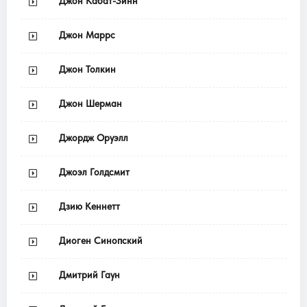
Джон Кабат-Зинн
Джон Маррс
Джон Толкин
Джон Шерман
Джордж Оруэлл
Джоэл Голдсмит
Дзию Кеннетт
Диоген Синопский
Дмитрий Гаун