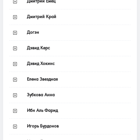
Дмитрий Емец
Дмитрий Край
Догэн
Дэвид Керс
Дэвид Хокинс
Елена Звездная
Зубкова Анна
Ибн Аль Фарид
Игорь Бурдонов