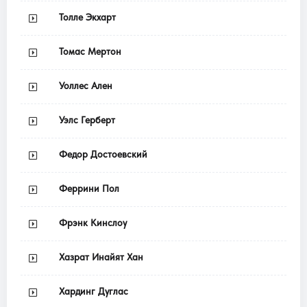
Толле Экхарт
Томас Мертон
Уоллес Ален
Уэлс Герберт
Федор Достоевский
Феррини Пол
Фрэнк Кинслоу
Хазрат Инайят Хан
Хардинг Дуглас