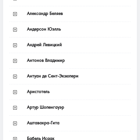
Александр Беляев
Андерсон Юэлль
Андрей Левицкий
Антонов Владимир
Антуан де Сент-Экзюпери
Аристотель
Артур Шопенгауэр
Аштавакра-Гита
Бабель Исаак