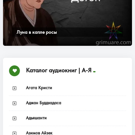
Луна в капле росы
Каталог аудиокниг | А-Я
Агата Кристи
Аджан Буддхадаса
Адьяшанти
Азимов Айзек