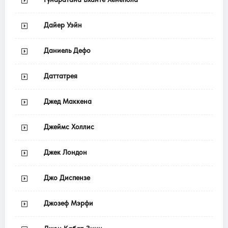
Дайер Уэйн
Даниель Дефо
Даттатрея
Джед Маккена
Джеймс Холлис
Джек Лондон
Джо Диспензе
Джозеф Мэрфи