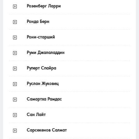
Розенберг Ларри
Ронда Берн
Рони-старший
Руми Джалаладдин
Руперт Спайра
Руслан Жуковец
Самартха Рамдас
Сан Лайт
Сарсекенов Салмат