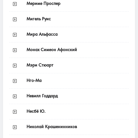
Мериме Проспер
Мигель Руис
Мира Альфасса
Монах Симеон Афонский
Мэри Стюарт
Нго-Ма
Невилл Годдард
Несбё Ю.
Николай Крашенинников