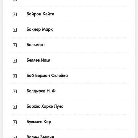
Байрон Кейти
Бакнер Марк
Бальмонт
Беляев Илья
Боб Берман Склейка
Болдырев Н. Ф.
Борхес Хорхе Луис
Булычев Кир
Вадим Зеланд