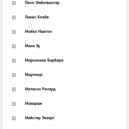
Лион Фейхтвангер
Льюис Клайв
Майкл Ньютон
Манк Ху
Марсиниак Барбара
Мартинус
Матесон Ричард
Махарши
Мейстер Экхарт