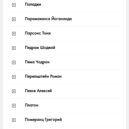
Пападжи
Парамаханса Йогананда
Парсонс Тони
Педрам Шоджай
Пема Чодрон
Перельштейн Роман
Пехов Алексей
Платон
Померанц Григорий