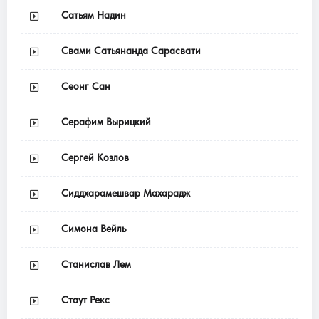
Сатьям Надин
Свами Сатьянанда Сарасвати
Сеонг Сан
Серафим Вырицкий
Сергей Козлов
Сиддхарамешвар Махарадж
Симона Вейль
Станислав Лем
Стаут Рекс