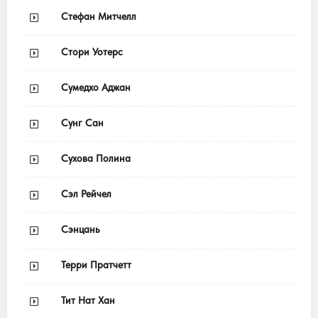
Стефан Митчелл
Стори Уотерс
Сумедхо Аджан
Сунг Сан
Сухова Полина
Сэл Рейчел
Сэнцань
Терри Пратчетт
Тит Нат Хан