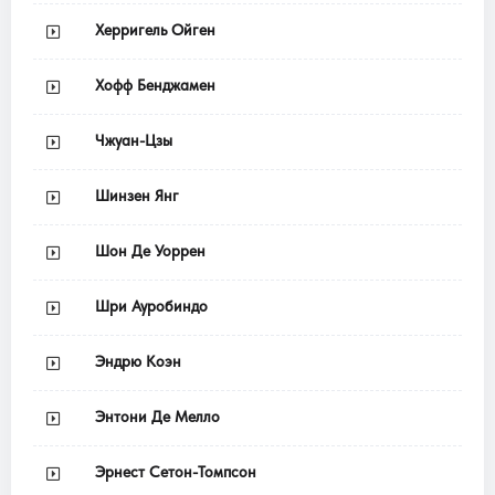
Херригель Ойген
Хофф Бенджамен
Чжуан-Цзы
Шинзен Янг
Шон Де Уоррен
Шри Ауробиндо
Эндрю Коэн
Энтони Де Мелло
Эрнест Сетон-Томпсон