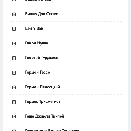
Вишну Дэв Свами
Вэй У Вэй
Генри Нувен
Георгий Гурджиев
Герман Гессе
Герман Плисецкий
Гермес Трисмегист
Геше Джампа Тинлей
Гунаратана Бханте Хенепола