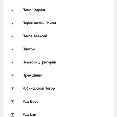
Пема Чодрон
Перельштейн Роман
Пехов Алексей
Платон
Померанц Григорий
Прем Дивья
Рабиндранат Тагор
Рам Дасс
Рам Цзы