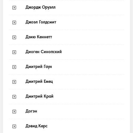
Джордж Оруэлл
Джоэл Голдсмит
Дзию Кеннетт
Диоген Синопский
Дмитрий Гаун
Дмитрий Емец
Дмитрий Край
Догэн
Дэвид Керс