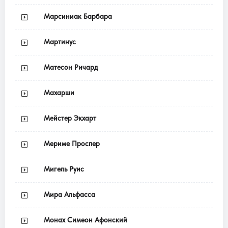
Марсиниак Барбара
Мартинус
Матесон Ричард
Махарши
Мейстер Экхарт
Мериме Проспер
Мигель Руис
Мира Альфасса
Монах Симеон Афонский