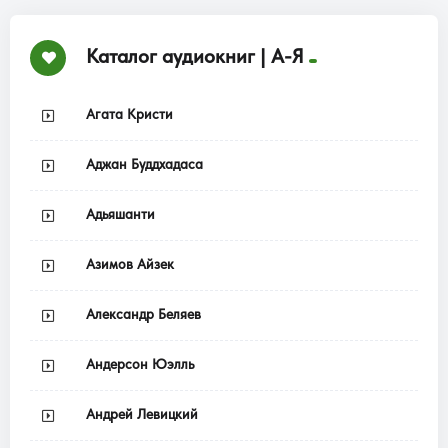
Каталог аудиокниг | А-Я
Агата Кристи
Аджан Буддхадаса
Адьяшанти
Азимов Айзек
Александр Беляев
Андерсон Юэлль
Андрей Левицкий