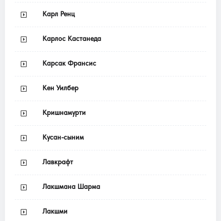
Карл Ренц
Карлос Кастанеда
Карсак Франсис
Кен Уилбер
Кришнамурти
Кусан-сыним
Лавкрафт
Лакшмана Шарма
Лакшми