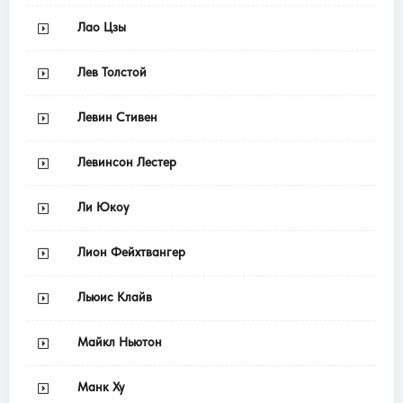
Лао Цзы
Лев Толстой
Левин Стивен
Левинсон Лестер
Ли Юкоу
Лион Фейхтвангер
Льюис Клайв
Майкл Ньютон
Манк Ху