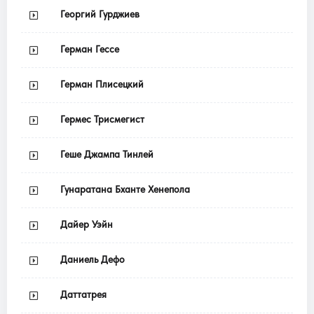
Георгий Гурджиев
Герман Гессе
Герман Плисецкий
Гермес Трисмегист
Геше Джампа Тинлей
Гунаратана Бханте Хенепола
Дайер Уэйн
Даниель Дефо
Даттатрея