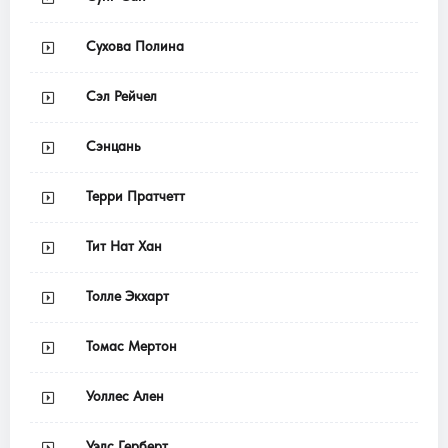
Сухова Полина
Сэл Рейчел
Сэнцань
Терри Пратчетт
Тит Нат Хан
Толле Экхарт
Томас Мертон
Уоллес Ален
Уэлс Герберт