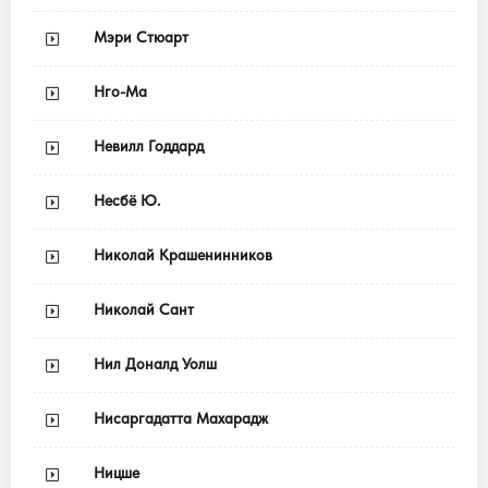
Мэри Стюарт
Нго-Ма
Невилл Годдард
Несбё Ю.
Николай Крашенинников
Николай Сант
Нил Доналд Уолш
Нисаргадатта Махарадж
Ницше