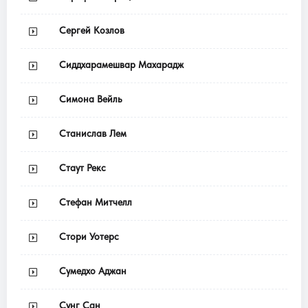
Сергей Козлов
Сиддхарамешвар Махарадж
Симона Вейль
Станислав Лем
Стаут Рекс
Стефан Митчелл
Стори Уотерс
Сумедхо Аджан
Сунг Сан