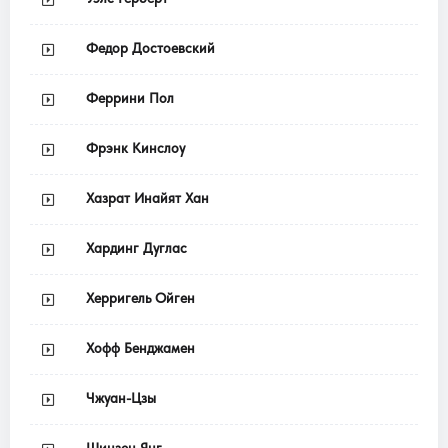
Федор Достоевский
Феррини Пол
Фрэнк Кинслоу
Хазрат Инайят Хан
Хардинг Дуглас
Херригель Ойген
Хофф Бенджамен
Чжуан-Цзы
Шинзен Янг