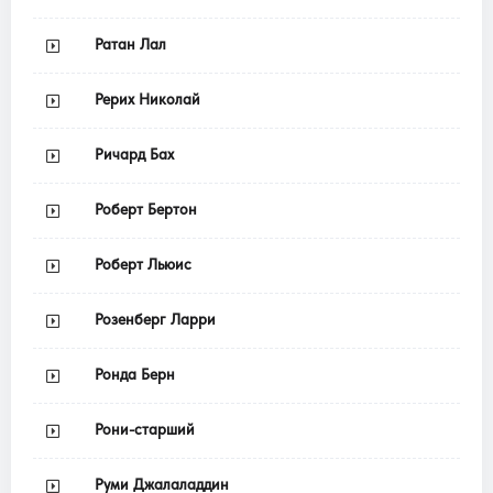
Ратан Лал
Рерих Николай
Ричард Бах
Роберт Бертон
Роберт Льюис
Розенберг Ларри
Ронда Берн
Рони-старший
Руми Джалаладдин