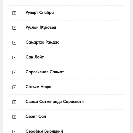
Руперт Спайра
Руслан Жуковец
Самартха Рамдас
Сан Лайт
Сарсекенов Салмат
Сатьям Надин
Свами Сатьянанда Сарасвати
Сеонг Сан
Серафим Вырицкий