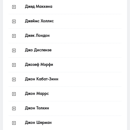
Джед Маккена
Джеймс Холлис
Джек Лондон
Джо Диспензе
Джозеф Мэрфи
Джон Кабат-Зинн
Джон Маррс
Джон Толкин
Джон Шерман