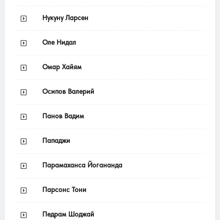
Нукуну Ларсен
Оле Нидал
Омар Хайям
Осипов Валерий
Панов Вадим
Пападжи
Парамаханса Йогананда
Парсонс Тони
Педрам Шоджай