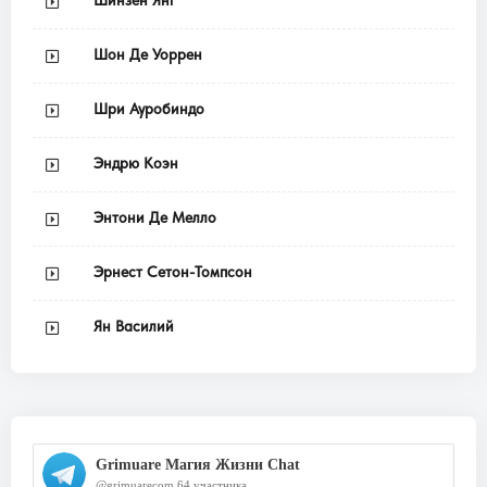
Шон Де Уоррен
Шри Ауробиндо
Эндрю Коэн
Энтони Де Мелло
Эрнест Сетон-Томпсон
Ян Василий