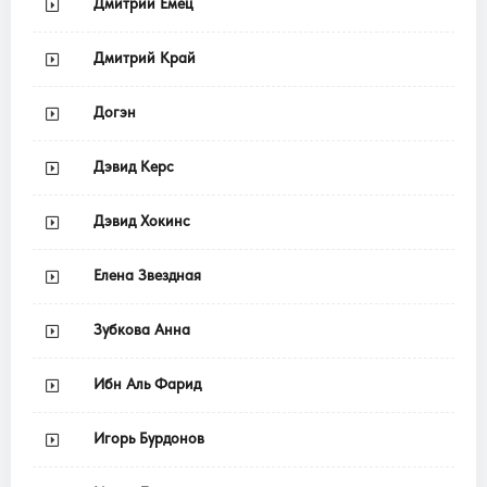
Дмитрий Емец
Дмитрий Край
Догэн
Дэвид Керс
Дэвид Хокинс
Елена Звездная
Зубкова Анна
Ибн Аль Фарид
Игорь Бурдонов