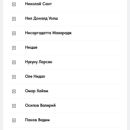
Николай Сант
Нил Доналд Уолш
Нисаргадатта Махарадж
Ницше
Нукуну Ларсен
Оле Нидал
Омар Хайям
Осипов Валерий
Панов Вадим