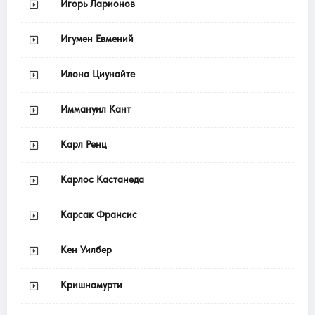
Игорь Ларионов
Игумен Евмений
Илона Циунайте
Иммануил Кант
Карл Ренц
Карлос Кастанеда
Карсак Франсис
Кен Уилбер
Кришнамурти