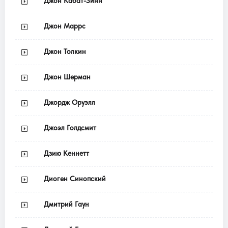
Джон Кабат-Зинн
Джон Маррс
Джон Толкин
Джон Шерман
Джордж Оруэлл
Джоэл Голдсмит
Дзию Кеннетт
Диоген Синопский
Дмитрий Гаун