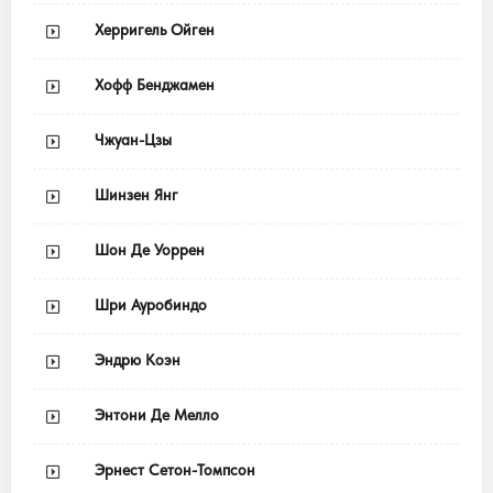
Херригель Ойген
Хофф Бенджамен
Чжуан-Цзы
Шинзен Янг
Шон Де Уоррен
Шри Ауробиндо
Эндрю Коэн
Энтони Де Мелло
Эрнест Сетон-Томпсон