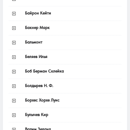
Байрон Кейти
Бакнер Марк
Бальмонт
Беляев Илья
Боб Берман Склейка
Болдырев Н. Ф.
Борхес Хорхе Луис
Булычев Кир
Вадим Зеланд