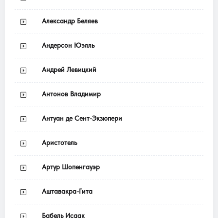
Александр Беляев
Андерсон Юэлль
Андрей Левицкий
Антонов Владимир
Антуан де Сент-Экзюпери
Аристотель
Артур Шопенгауэр
Аштавакра-Гита
Бабель Исаак