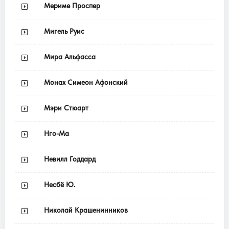
Мериме Проспер
Мигель Руис
Мира Альфасса
Монах Симеон Афонский
Мэри Стюарт
Нго-Ма
Невилл Годдард
Несбё Ю.
Николай Крашенинников