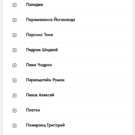
Пападжи
Парамаханса Йогананда
Парсонс Тони
Педрам Шоджай
Пема Чодрон
Перельштейн Роман
Пехов Алексей
Платон
Померанц Григорий