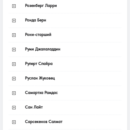
Розенберг Ларри
Ронда Берн
Рони-старший
Руми Джалаладдин
Руперт Спайра
Руслан Жуковец
Самартха Рамдас
Сан Лайт
Сарсекенов Салмат