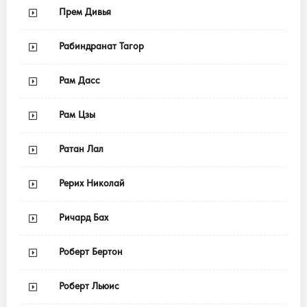
Прем Дивья
Рабиндранат Тагор
Рам Дасс
Рам Цзы
Ратан Лал
Рерих Николай
Ричард Бах
Роберт Бертон
Роберт Льюис