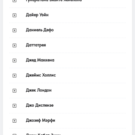
Дайер Уэйн
Даниель Дефо
Даттатрея
Джед Маккена
Джеймс Холлис
Джек Лондон
Джо Диспензе
Джозеф Мэрфи