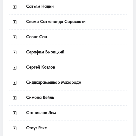
Сатьям Надин
Свами Сатьянанда Сарасвати
Сеонг Сан
Серафим Вырицкий
Сергей Козлов
Сиддхарамешвар Махарадж
Симона Вейль
Станислав Лем
Стаут Рекс