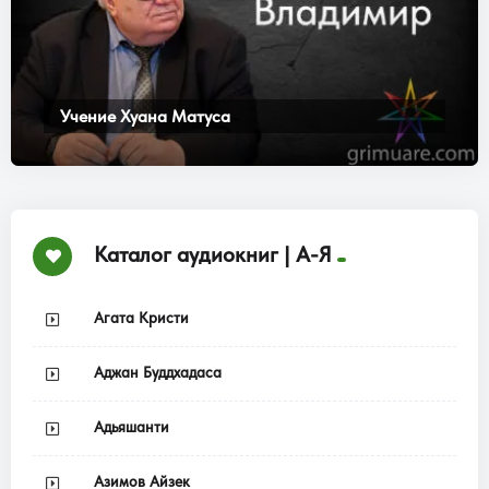
Учение Хуана Матуса
Каталог аудиокниг | А-Я
Агата Кристи
Аджан Буддхадаса
Адьяшанти
Азимов Айзек