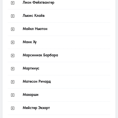
Лион Фейхтвангер
Льюис Клайв
Майкл Ньютон
Манк Ху
Марсиниак Барбара
Мартинус
Матесон Ричард
Махарши
Мейстер Экхарт