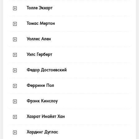
Толле Экхарт
Томас Мертон
Уоллес Ален
Уэлс Герберт
Федор Достоевский
Феррини Пол
Фрэнк Кинслоу
Хазрат Инайят Хан
Хардинг Дуглас