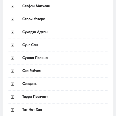
Стефан Митчелл
Стори Уотерс
Сумедхо Аджан
Сунг Сан
Сухова Полина
Сэл Рейчел
Сэнцань
Терри Пратчетт
Тит Нат Хан