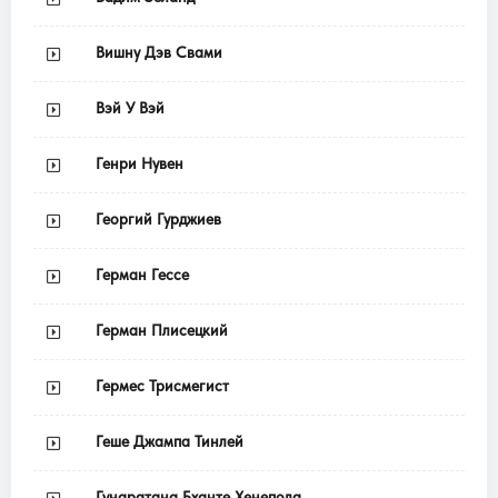
Вишну Дэв Свами
Вэй У Вэй
Генри Нувен
Георгий Гурджиев
Герман Гессе
Герман Плисецкий
Гермес Трисмегист
Геше Джампа Тинлей
Гунаратана Бханте Хенепола