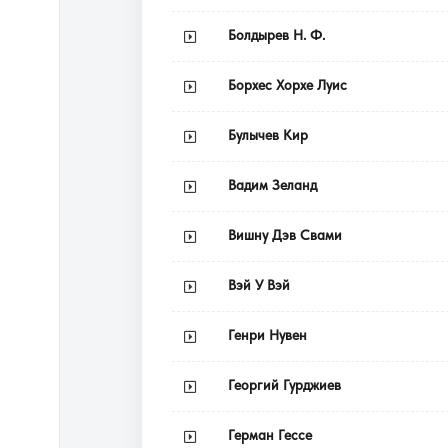
Болдырев Н. Ф.
Борхес Хорхе Луис
Булычев Кир
Вадим Зеланд
Вишну Дэв Свами
Вэй У Вэй
Генри Нувен
Георгий Гурджиев
Герман Гессе