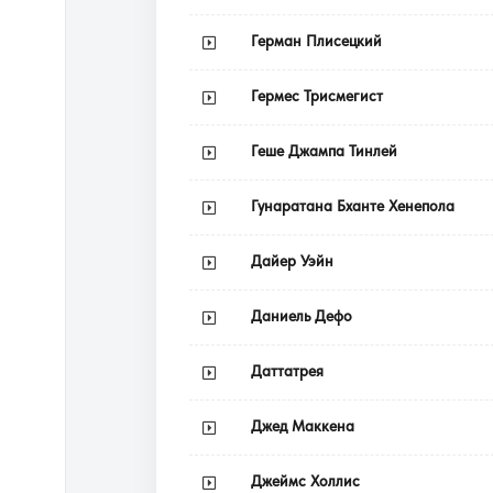
Герман Плисецкий
Гермес Трисмегист
Геше Джампа Тинлей
Гунаратана Бханте Хенепола
Дайер Уэйн
Даниель Дефо
Даттатрея
Джед Маккена
Джеймс Холлис