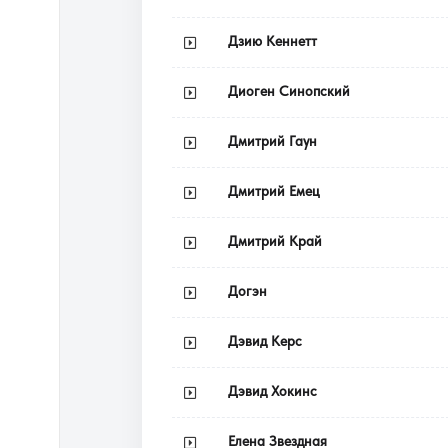
Дзию Кеннетт
Диоген Синопский
Дмитрий Гаун
Дмитрий Емец
Дмитрий Край
Догэн
Дэвид Керс
Дэвид Хокинс
Елена Звездная