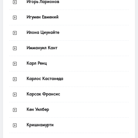
Игорь Ларионов
Игумен Евмений
Илона Циунайте
Иммануил Кант
Карл Ренц
Карлос Кастанеда
Карсак Франсис
Кен Уилбер
Кришнамурти