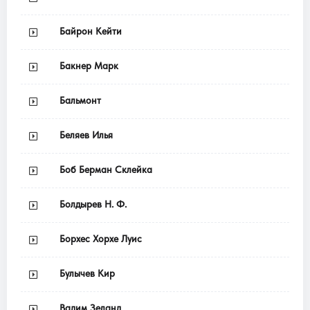
Байрон Кейти
Бакнер Марк
Бальмонт
Беляев Илья
Боб Берман Склейка
Болдырев Н. Ф.
Борхес Хорхе Луис
Булычев Кир
Вадим Зеланд