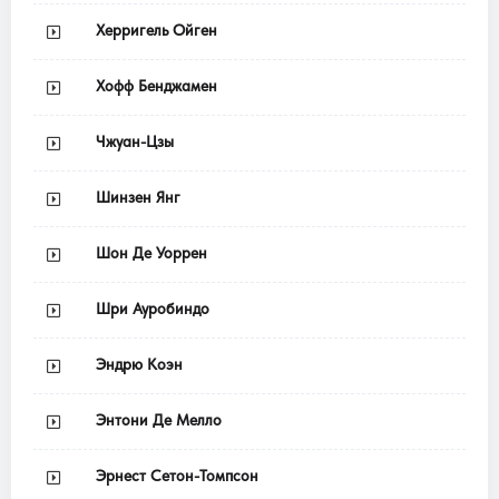
Херригель Ойген
Хофф Бенджамен
Чжуан-Цзы
Шинзен Янг
Шон Де Уоррен
Шри Ауробиндо
Эндрю Коэн
Энтони Де Мелло
Эрнест Сетон-Томпсон