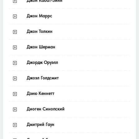
Джон Кабат-Зинн
Джон Маррс
Джон Толкин
Джон Шерман
Джордж Оруэлл
Джоэл Голдсмит
Дзию Кеннетт
Диоген Синопский
Дмитрий Гаун