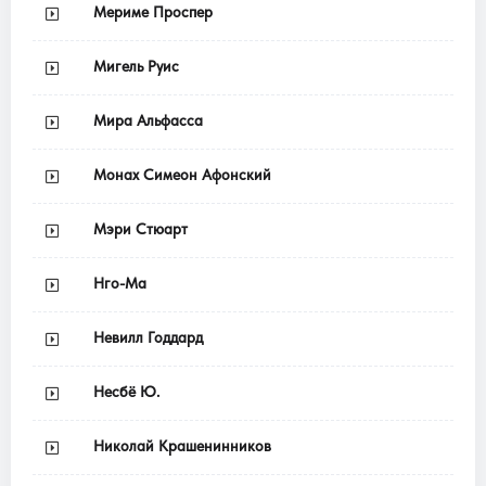
Мериме Проспер
Мигель Руис
Мира Альфасса
Монах Симеон Афонский
Мэри Стюарт
Нго-Ма
Невилл Годдард
Несбё Ю.
Николай Крашенинников