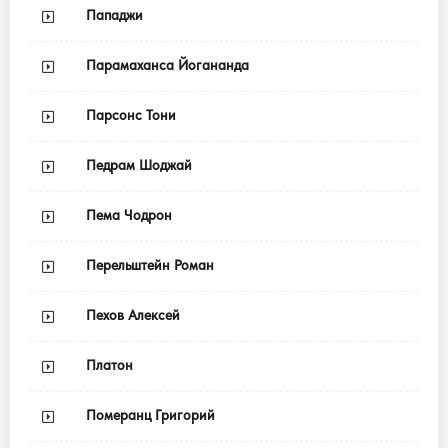
Пападжи
Парамаханса Йогананда
Парсонс Тони
Педрам Шоджай
Пема Чодрон
Перельштейн Роман
Пехов Алексей
Платон
Померанц Григорий