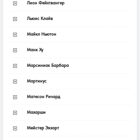
Лион Фейхтвангер
Льюис Клайв
Майкл Ньютон
Манк Ху
Марсиниак Барбара
Мартинус
Матесон Ричард
Махарши
Мейстер Экхарт