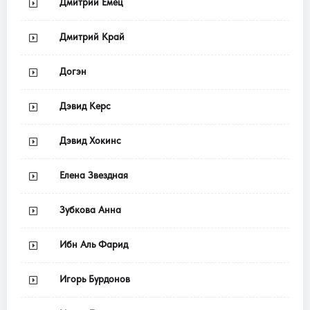
Дмитрий Емец
Дмитрий Край
Догэн
Дэвид Керс
Дэвид Хокинс
Елена Звездная
Зубкова Анна
Ибн Аль Фарид
Игорь Бурдонов