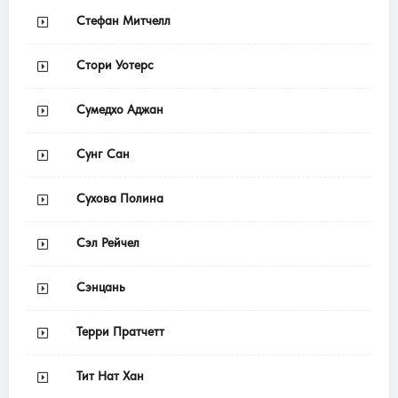
Стефан Митчелл
Стори Уотерс
Сумедхо Аджан
Сунг Сан
Сухова Полина
Сэл Рейчел
Сэнцань
Терри Пратчетт
Тит Нат Хан