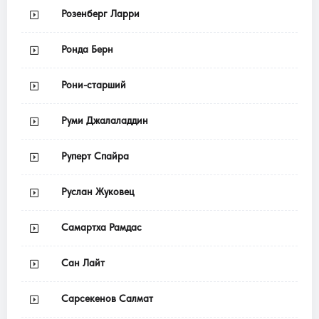
Розенберг Ларри
Ронда Берн
Рони-старший
Руми Джалаладдин
Руперт Спайра
Руслан Жуковец
Самартха Рамдас
Сан Лайт
Сарсекенов Салмат