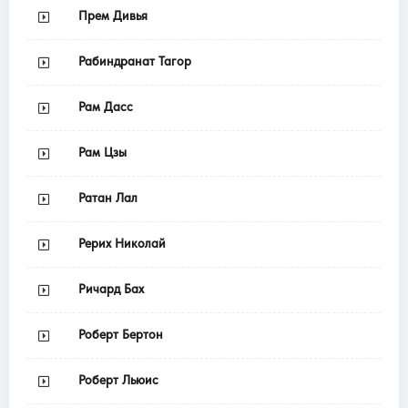
Прем Дивья
Рабиндранат Тагор
Рам Дасс
Рам Цзы
Ратан Лал
Рерих Николай
Ричард Бах
Роберт Бертон
Роберт Льюис