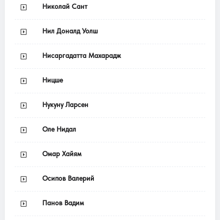
Николай Сант
Нил Доналд Уолш
Нисаргадатта Махарадж
Ницше
Нукуну Ларсен
Оле Нидал
Омар Хайям
Осипов Валерий
Панов Вадим