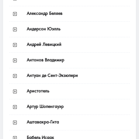
Александр Беляев
Андерсон Юэлль
Андрей Левицкий
Антонов Владимир
Антуан де Сент-Экзюпери
Аристотель
Артур Шопенгауэр
Аштавакра-Гита
Бабель Исаак