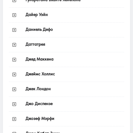
Дайер Уэйн
Даниель Дефо
Даттатрея
Джед Маккена
Джеймс Холлис
Джек Лондон
Джо Диспензе
Джозеф Мэрфи