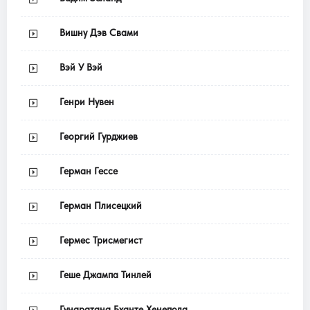
Вишну Дэв Свами
Вэй У Вэй
Генри Нувен
Георгий Гурджиев
Герман Гессе
Герман Плисецкий
Гермес Трисмегист
Геше Джампа Тинлей
Гунаратана Бханте Хенепола