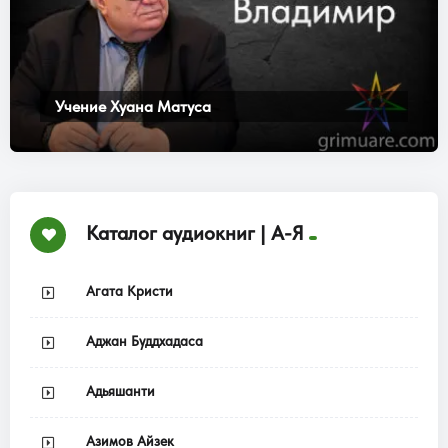
Учение Хуана Матуса
Каталог аудиокниг | А-Я
Агата Кристи
Аджан Буддхадаса
Адьяшанти
Азимов Айзек