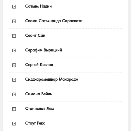
Сатьям Надин
Свами Сатьянанда Сарасвати
Сеонг Сан
Серафим Вырицкий
Сергей Козлов
Сиддхарамешвар Махарадж
Симона Вейль
Станислав Лем
Стаут Рекс