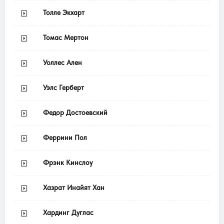
Толле Экхарт
Томас Мертон
Уоллес Ален
Уэлс Герберт
Федор Достоевский
Феррини Пол
Фрэнк Кинслоу
Хазрат Инайят Хан
Хардинг Дуглас