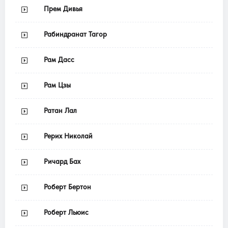
Прем Дивья
Рабиндранат Тагор
Рам Дасс
Рам Цзы
Ратан Лал
Рерих Николай
Ричард Бах
Роберт Бертон
Роберт Льюис