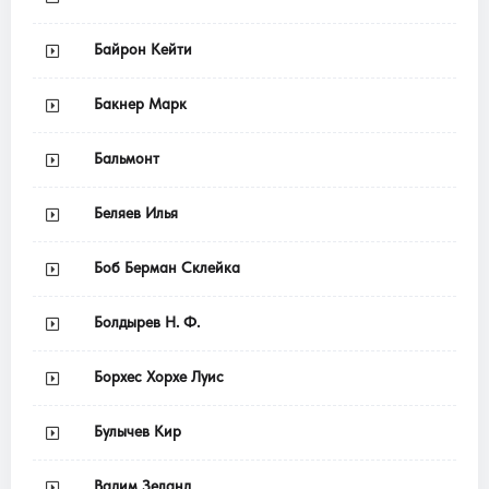
Байрон Кейти
Бакнер Марк
Бальмонт
Беляев Илья
Боб Берман Склейка
Болдырев Н. Ф.
Борхес Хорхе Луис
Булычев Кир
Вадим Зеланд