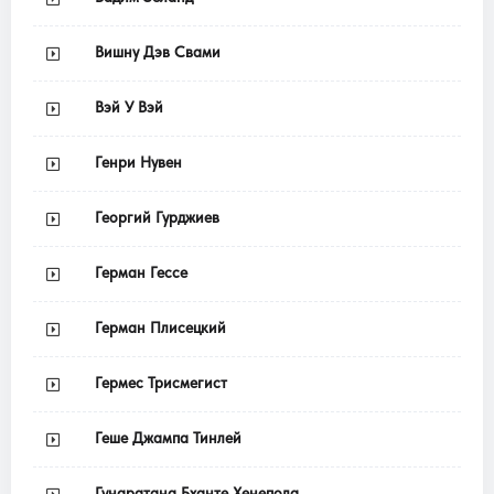
Вишну Дэв Свами
Вэй У Вэй
Генри Нувен
Георгий Гурджиев
Герман Гессе
Герман Плисецкий
Гермес Трисмегист
Геше Джампа Тинлей
Гунаратана Бханте Хенепола