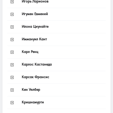
Игорь Ларионов
Игумен Евмений
Илона Циунайте
Иммануил Кант
Карл Ренц
Карлос Кастанеда
Карсак Франсис
Кен Уилбер
Кришнамурти