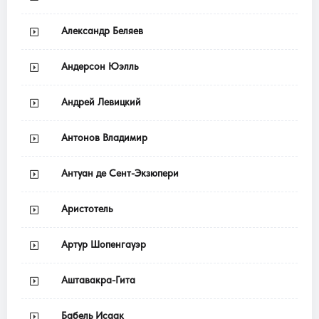
Александр Беляев
Андерсон Юэлль
Андрей Левицкий
Антонов Владимир
Антуан де Сент-Экзюпери
Аристотель
Артур Шопенгауэр
Аштавакра-Гита
Бабель Исаак