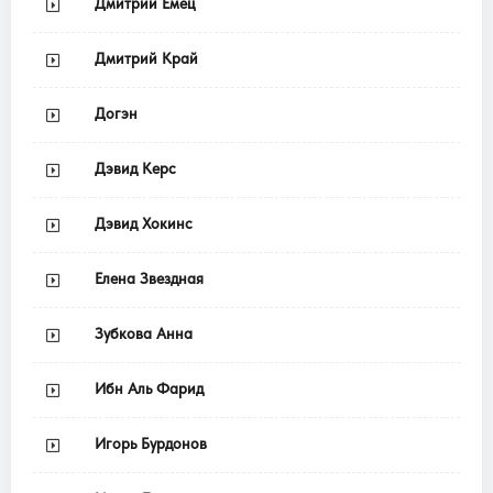
Дмитрий Емец
Дмитрий Край
Догэн
Дэвид Керс
Дэвид Хокинс
Елена Звездная
Зубкова Анна
Ибн Аль Фарид
Игорь Бурдонов