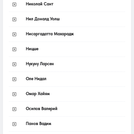
Николай Сант
Нил Доналд Уолш
Нисаргадатта Махарадж
Ницше
Нукуну Ларсен
Оле Нидал
Омар Хайям
Осипов Валерий
Панов Вадим