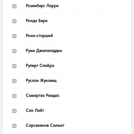
Розенберг Ларри
Ронда Берн
Рони-старший
Руми Джалаладдин
Руперт Спайра
Руслан Жуковец
Самартха Рамдас
Сан Лайт
Сарсекенов Салмат