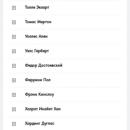
Толле Экхарт
Томас Мертон
Уоллес Ален
Уэлс Герберт
Федор Достоевский
Феррини Пол
Фрэнк Кинслоу
Хазрат Инайят Хан
Хардинг Дуглас