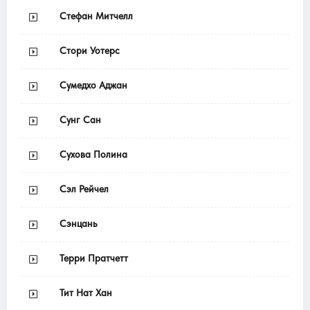
Стефан Митчелл
Стори Уотерс
Сумедхо Аджан
Сунг Сан
Сухова Полина
Сэл Рейчел
Сэнцань
Терри Пратчетт
Тит Нат Хан