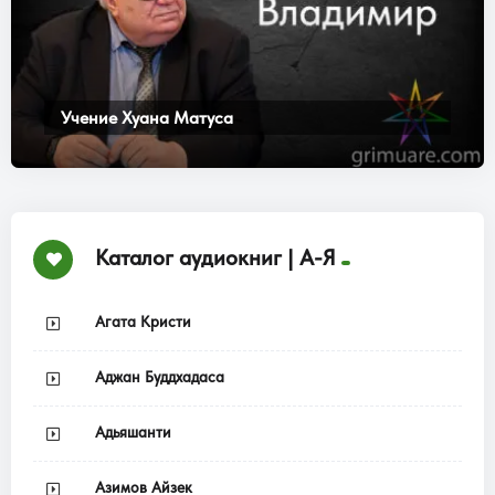
Учение Хуана Матуса
Каталог аудиокниг | А-Я
Агата Кристи
Аджан Буддхадаса
Адьяшанти
Азимов Айзек