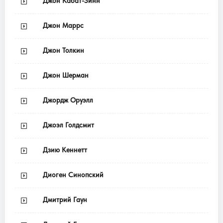
Джон Кабат-Зинн
Джон Маррс
Джон Толкин
Джон Шерман
Джордж Оруэлл
Джоэл Голдсмит
Дзию Кеннетт
Диоген Синопский
Дмитрий Гаун