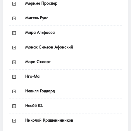
Мериме Проспер
Мигель Руис
Мира Альфасса
Монах Симеон Афонский
Мэри Стюарт
Нго-Ма
Невилл Годдард
Несбё Ю.
Николай Крашенинников