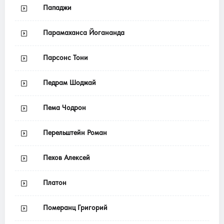
Пападжи
Парамаханса Йогананда
Парсонс Тони
Педрам Шоджай
Пема Чодрон
Перельштейн Роман
Пехов Алексей
Платон
Померанц Григорий