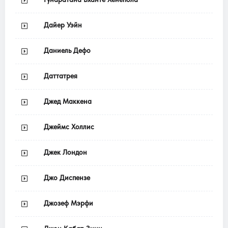
Дайер Уэйн
Даниель Дефо
Даттатрея
Джед Маккена
Джеймс Холлис
Джек Лондон
Джо Диспензе
Джозеф Мэрфи