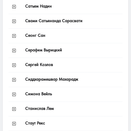
Сатьям Надин
Свами Сатьянанда Сарасвати
Сеонг Сан
Серафим Вырицкий
Сергей Козлов
Сиддхарамешвар Махарадж
Симона Вейль
Станислав Лем
Стаут Рекс