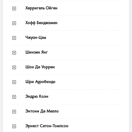
Херригель Ойген
Хофф Бенджамен
Чжуан-Цзы
Шинзен Янг
Шон Де Уоррен
Шри Ауробиндо
Эндрю Коэн
Энтони Де Мелло
Эрнест Сетон-Томпсон