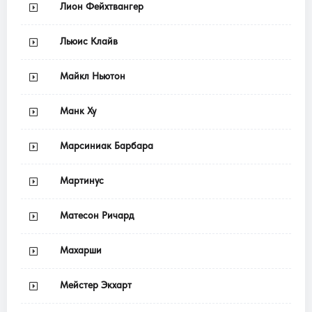
Лион Фейхтвангер
Льюис Клайв
Майкл Ньютон
Манк Ху
Марсиниак Барбара
Мартинус
Матесон Ричард
Махарши
Мейстер Экхарт