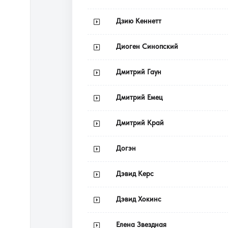
Дзию Кеннетт
Диоген Синопский
Дмитрий Гаун
Дмитрий Емец
Дмитрий Край
Догэн
Дэвид Керс
Дэвид Хокинс
Елена Звездная