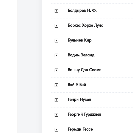
Болдырев Н. Ф.
Борхес Хорхе Луис
Булычев Кир
Вадим Зеланд
Вишну Дэв Свами
Вэй У Вэй
Генри Нувен
Георгий Гурджиев
Герман Гессе