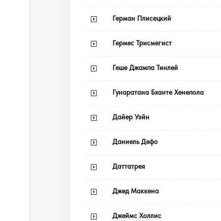
Герман Плисецкий
Гермес Трисмегист
Геше Джампа Тинлей
Гунаратана Бханте Хенепола
Дайер Уэйн
Даниель Дефо
Даттатрея
Джед Маккена
Джеймс Холлис