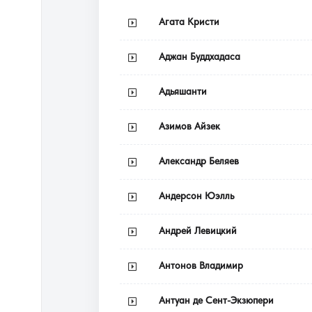
Агата Кристи
Аджан Буддхадаса
Адьяшанти
Азимов Айзек
Александр Беляев
Андерсон Юэлль
Андрей Левицкий
Антонов Владимир
Антуан де Сент-Экзюпери