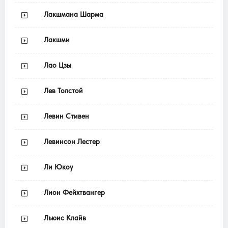
Лакшмана Шарма
Лакшми
Лао Цзы
Лев Толстой
Левин Стивен
Левинсон Лестер
Ли Юкоу
Лион Фейхтвангер
Льюис Клайв