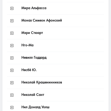
Мира Альфасса
Монах Симеон Афонский
Мэри Стюарт
Нго-Ма
Невилл Годдард
Несбё Ю.
Николай Крашенинников
Николай Сант
Нил Доналд Уолш