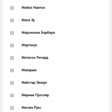
Майкл Ньютон
Манк Ху
Марсиниак Барбара
Мартинус
Матесон Ричард
Махарши
Мейстер Экхарт
Мериме Проспер
Мигель Руис