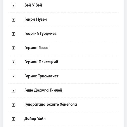
Вэй У Вэй
Генри Нувен
Георгий Гурджиев
Герман Гессе
Герман Плисецкий
Гермес Трисмегист
Геше Джампа Тинлей
Гунаратана Бханте Хенепола
Дайер Уэйн