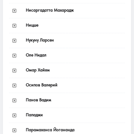
Нисаргадатта Махарадж
Ницше
Нукуну Ларсен
Оле Нидал
Омар Хайям
Осипов Валерий
Панов Вадим
Пападжи
Парамаханса Йогананда