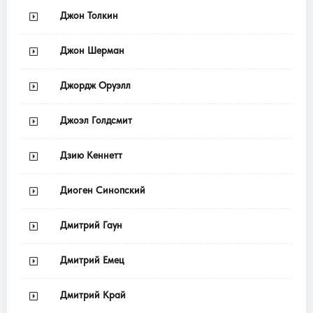
Джон Толкин
Джон Шерман
Джордж Оруэлл
Джоэл Голдсмит
Дзию Кеннетт
Диоген Синопский
Дмитрий Гаун
Дмитрий Емец
Дмитрий Край