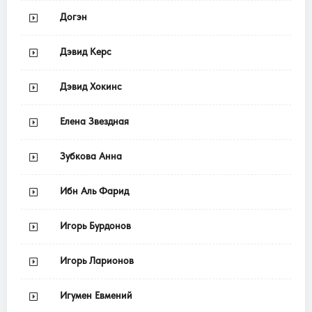
Догэн
Дэвид Керс
Дэвид Хокинс
Елена Звездная
Зубкова Анна
Ибн Аль Фарид
Игорь Бурдонов
Игорь Ларионов
Игумен Евмений