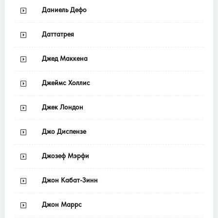
Даниель Дефо
Даттатрея
Джед Маккена
Джеймс Холлис
Джек Лондон
Джо Диспензе
Джозеф Мэрфи
Джон Кабат-Зинн
Джон Маррс