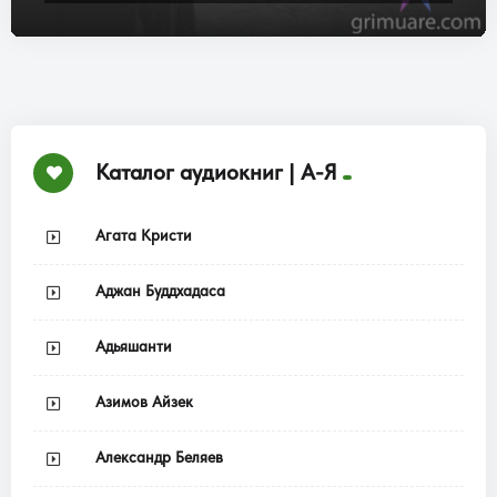
Каталог аудиокниг | А-Я
Агата Кристи
Аджан Буддхадаса
Адьяшанти
Азимов Айзек
Александр Беляев