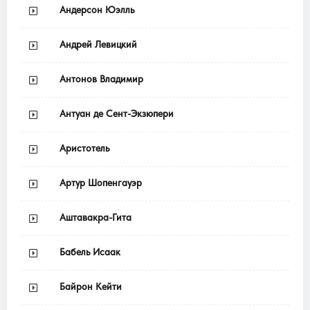
Андерсон Юэлль
Андрей Левицкий
Антонов Владимир
Антуан де Сент-Экзюпери
Аристотель
Артур Шопенгауэр
Аштавакра-Гита
Бабель Исаак
Байрон Кейти