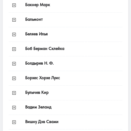
Бакнер Марк
Бальмонт
Беляев Илья
Боб Берман Склейка
Болдырев Н. Ф.
Борхес Хорхе Луис
Булычев Кир
Вадим Зеланд
Вишну Дэв Свами